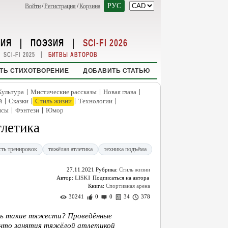
РУС
Войти
/
Регистрация
/
Корзина
НИЯ
|
ПОЭЗИЯ
|
SCI-FI 2026
|
SCI-FI 2025
БИТВЫ АВТОРОВ
ТЬ СТИХОТВОРЕНИЕ
ДОБАВИТЬ СТАТЬЮ
|
|
|
Культура
Мистические рассказы
Новая глава
|
|
|
|
й
Сказки
Стиль жизни
Технологии
|
|
нсы
Фэнтези
Юмор
тлетика
сть тренировок
тяжёлая атлетика
техника подъёма
27.11.2021
Рубрика:
Стиль жизни
Автор:
LISKI
Книга:
Спортивная арена
30241
0
0
34
378
ать такие тяжести? Проведённые
, что занятия тяжёлой атлетикой