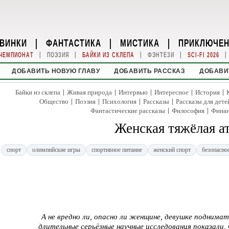
ВИНКИ
|
ФАНТАСТИКА
|
МИСТИКА
|
ПРИКЛЮЧЕ
|
|
|
|
|
ЧЕМПИОНАТ
ПОЭЗИЯ
БАЙКИ ИЗ СКЛЕПА
ФЭНТЕЗИ
SCI-FI 2026
ДОБАВИТЬ НОВУЮ ГЛАВУ
ДОБАВИТЬ РАССКАЗ
ДОБАВИ
|
|
|
|
|
Байки из склепа
Живая природа
Интервью
Интересное
История
|
|
|
|
Общество
Поэзия
Психология
Рассказы
Рассказы для дете
|
|
Фантастические рассказы
Философия
Фина
Женская тяжёлая а
спорт
олимпийские игры
спортивное питание
женский спорт
безопасно
А не вредно ли, опасно ли женщине, девушке подним
длительные серьёзные научные исследования показали