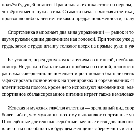
подъём будущей штанги. Правильная техника стоит на первом, 
четвёртом месте нужна сила. С самого начала тяжёлая атлетика 
произошло либо к ней нет никакой предрасположенности, то лу
Спортсменка выполняет два вида упражнений — рывок и тол
двумя руками одним движением над головой. При толчке уже д
грудь, затем с груди штангу толкают вверх на прямые руки и у
Безусловно, перед допуском к занятиям со штангой, необход
осмотр. Не должно быть никаких проблем со спиной, плоскосто
растяжка совершенно не помешает и рост должен быть не очень
зафиксировать позвоночник на тренировках и соревнованиях 
атлетическим поясом, кроме него используют наколенники, эл
спортивное сбалансированное питание играет также немаловаж
Женская и мужская тяжёлая атлетика — зрелищный вид спорт
более гибки, чем мужчины, поэтому выполняют спортивные уп
Проведённые длительные серьёзные научные исследования показ
влияют на способность в будущем женщине забеременеть и ста