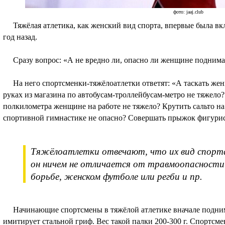
фото: jaaj.club
Тяжёлая атлетика, как женский вид спорта, впервые была в
год назад.
Сразу вопрос: «А не вредно ли, опасно ли женщине поднимат
На него спортсменки-тяжёлоатлетки ответят: «А таскать жен
руках из магазина по автобусам-троллейбусам-метро не тяжел
полкилометра женщине на работе не тяжело? Крутить сальто на
спортивной гимнастике не опасно? Совершать прыжок фигурист
Тяжёлоатлетки отвечают, что их вид спорта 
он ничем не отличается от травмоопасности
борьбе, женском футболе или регби и пр.
Начинающие спортсмены в тяжёлой атлетике вначале подним
имитирует стальной гриф. Вес такой палки 200-300 г. Спортсме