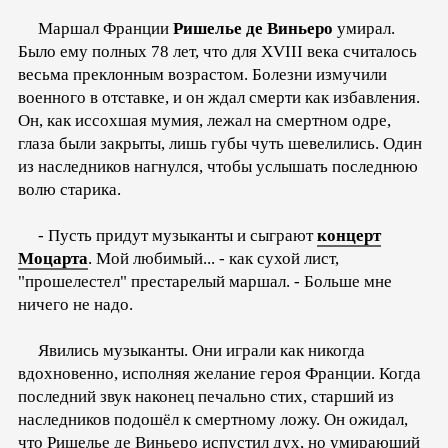
Маршал Франции
Ришелье де Виньеро
умирал.
Было ему полных 78 лет, что для XVIII века считалось
весьма преклонным возрастом. Болезни измучили
военного в отставке, и он ждал смерти как избавления.
Он, как иссохшая мумия, лежал на смертном одре,
глаза были закрыты, лишь губы чуть шевелились. Один
из наследников нагнулся, чтобы услышать последнюю
волю старика.
- Пусть придут музыканты и сыграют
концерт
Моцарта
. Мой любимый... - как сухой лист,
"прошелестел" престарелый маршал. - Больше мне
ничего не надо.
Явились музыканты. Они играли как никогда
вдохновенно, исполняя желание героя Франции. Когда
последний звук наконец печально стих, старший из
наследников подошёл к смертному ложу. Он ожидал,
что Ришелье де Виньеро испустил дух, но умирающий