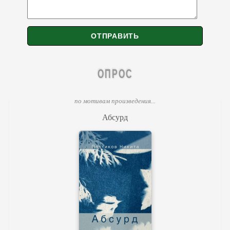
ОПРОС
по мотивам произведения...
Абсурд