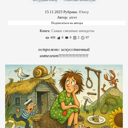
абсурдный юмор
словесные каламбуры
15.11.2025
Рубрика:
Юмор
Автор:
atret
Книга:
Самые смешные анекдоты
409
0
0
2
97
острожно: искусственный
интелект!!!!!!!!!!!!!!!!!!!!!