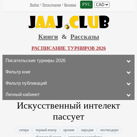
РУС
Войти
/
Регистрация
/
Корзина
Книги
&
Рассказы
РАСПИСАНИЕ ТУРНИРОВ 2026
Писательские турниры 2026
Фильтр книг
Фильтр публикаций
Личный кабинет
Искусственный интелект
пассует
сатира
черный юмор
ирония
пародия
постмодерн