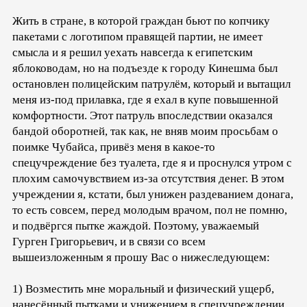
Жить в стране, в которой граждан бьют по копчику
пакетами с логотипом правящей партии, не имеет
смысла и я решил уехать навсегда к египетским
яблоководам, но на подъезде к городу Кинешма был
остановлен полицейским патрулём, который и вытащил
меня из-под прилавка, где я ехал в купе повышенной
комфортности. Этот патруль впоследствии оказался
бандой оборотней, так как, не вняв моим просьбам о
поимке Чубайса, привёз меня в какое-то
спецучреждение без туалета, где я и проснулся утром с
плохим самочувствием из-за отсутствия денег. В этом
учреждении я, кстати, был унижен раздеванием донага,
то есть совсем, перед молодым врачом, пол не помню,
и подвёргся пытке жаждой. Поэтому, уважаемый
Гурген Григорьевич, и в связи со всем
вышеизложенным я прошу Вас о нижеследующем:
1) Возместить мне моральный и физический ущерб,
нанесённый пытками и унижением в спецучреждении,