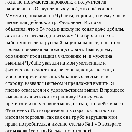
года, но получается паровозик, а получится ли
паровозик из О., купленных у неё, это ещё вопрос.
Мужчина, похожий на Чубайса, спросил, почему я не в
школе для дебилов, а гр. Филоненко И., пока я
объяснял, что в 54 года в школу не ходят даже дебилы,
оскалилась, взяла один из моих О. и бросила его в
район моего лица русской национальности, при этом
громко призывая на помощь охрану. Вышедшему
охраннику продавщица Филоненко И. и мужчина
вылитый Чубайс указали на мои умственные и
физические недостатки, не совпадающие, кстати, с
моей историей болезни. Охранник отвёл меня в
сторону, назвался Витьком и предложил выпить. Я
гневно отказался и с удовольствием выпил. В процессе
выпивания я изложил охраннику Витьку свои
претензии и он успокоил меня, сказав, что действия гр.
Филоненко И. это произвол и возврат к сталинским
методам торговли, так как она грубо нарушила мои
права потребителя, а именно статью № 1 «О возврате
огрызков» (со слов Витька, но он знает).