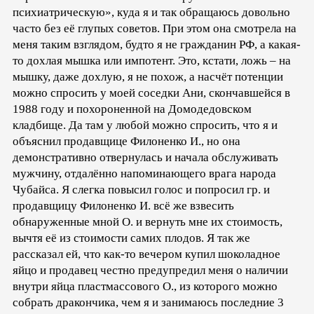
психиатрическую», куда я и так обращаюсь довольно
часто без её глупых советов. При этом она смотрела на
меня таким взглядом, будто я не гражданин РФ, а какая-
то дохлая мышка или импотент. Это, кстати, ложь – на
мышку, даже дохлую, я не похож, а насчёт потенции
можно спросить у моей соседки Ани, скончавшейся в
1988 году и похороненной на Домодедовском
кладбище. Да там у любой можно спросить, что я и
объяснил продавщице Филоненко И., но она
демонстративно отвернулась и начала обслуживать
мужчину, отдалённо напоминающего врага народа
Чубайса. Я слегка повысил голос и попросил гр. и
продавщицу Филоненко И. всё же взвесить
обнаруженные мной О. и вернуть мне их стоимость,
вычтя её из стоимости самих плодов. Я так же
рассказал ей, что как-то вечером купил шоколадное
яйцо и продавец честно предупредил меня о наличии
внутри яйца пластмассового О., из которого можно
собрать дракончика, чем я и занимаюсь последние 3