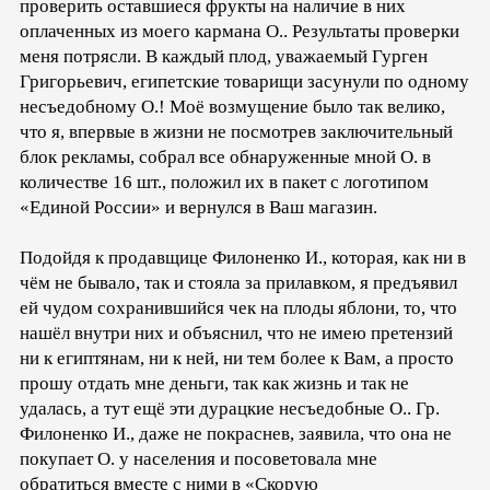
проверить оставшиеся фрукты на наличие в них
оплаченных из моего кармана О.. Результаты проверки
меня потрясли. В каждый плод, уважаемый Гурген
Григорьевич, египетские товарищи засунули по одному
несъедобному О.! Моё возмущение было так велико,
что я, впервые в жизни не посмотрев заключительный
блок рекламы, собрал все обнаруженные мной О. в
количестве 16 шт., положил их в пакет с логотипом
«Единой России» и вернулся в Ваш магазин.
Подойдя к продавщице Филоненко И., которая, как ни в
чём не бывало, так и стояла за прилавком, я предъявил
ей чудом сохранившийся чек на плоды яблони, то, что
нашёл внутри них и объяснил, что не имею претензий
ни к египтянам, ни к ней, ни тем более к Вам, а просто
прошу отдать мне деньги, так как жизнь и так не
удалась, а тут ещё эти дурацкие несъедобные О.. Гр.
Филоненко И., даже не покраснев, заявила, что она не
покупает О. у населения и посоветовала мне
обратиться вместе с ними в «Скорую