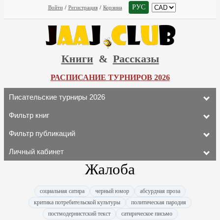
РУС
Войти
/
Регистрация
/
Корзина
Книги
&
Рассказы
РАСПИСАНИЕ ТУРНИРОВ 2026
Писательские турниры 2026
Фильтр книг
Фильтр публикаций
Личный кабинет
Жалоба
социальная сатира
черный юмор
абсурдная проза
критика потребительской культуры
политическая пародия
постмодернистский текст
сатирическое письмо