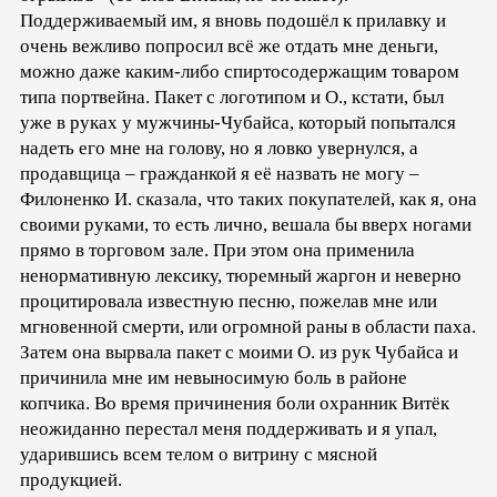
Поддерживаемый им, я вновь подошёл к прилавку и
очень вежливо попросил всё же отдать мне деньги,
можно даже каким-либо спиртосодержащим товаром
типа портвейна. Пакет с логотипом и О., кстати, был
уже в руках у мужчины-Чубайса, который попытался
надеть его мне на голову, но я ловко увернулся, а
продавщица – гражданкой я её назвать не могу –
Филоненко И. сказала, что таких покупателей, как я, она
своими руками, то есть лично, вешала бы вверх ногами
прямо в торговом зале. При этом она применила
ненормативную лексику, тюремный жаргон и неверно
процитировала известную песню, пожелав мне или
мгновенной смерти, или огромной раны в области паха.
Затем она вырвала пакет с моими О. из рук Чубайса и
причинила мне им невыносимую боль в районе
копчика. Во время причинения боли охранник Витёк
неожиданно перестал меня поддерживать и я упал,
ударившись всем телом о витрину с мясной
продукцией.