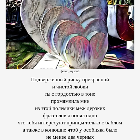
фото: jaaj.club
Подверженный риску прекрасной
и чистой любви
ты с гордостью в тоне
промямлила мне
из этой полемики меж дерзких
фраз-слов я понял одно
что тебя интересуют принцы только с баблом
а также в конюшне чтоб у особняка было
не менее два черных