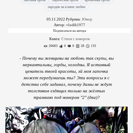
бытовая проза
лирическая проза
ироничная проза
пародия на клише любви
05.11.2022
Рубрика:
Юмор
Автор:
vladik1977
Книга:
Стихи с юмором
26683
0
0
28
135
- Почему вы женщины на любовь так скупы, вы
меркантильны, горды, холодны. Я истинный
ценитель твоей красоты, эй моя лапочка
может передумаешь ты? Эти вопросы я с
детства себе задавал, почему дамы не ждут
толстяков ездящих только на жёлтых
трамваях под номером "2" (два)?