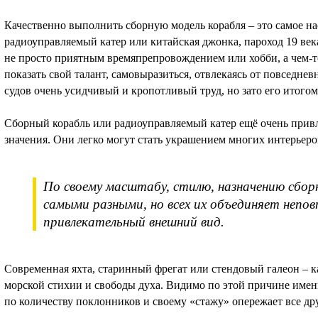
Качественно выполнить сборную модель корабля – это самое нас
радиоуправляемый катер или китайская джонка, пароход 19 ве
не просто приятным времяпрепровождением или хобби, а чем-т
показать свой талант, самовыразиться, отвлекаясь от повседне
судов очень усидчивый и кропотливый труд, но зато его итогом
Сборный корабль или радиоуправляемый катер ещё очень привл
значения. Они легко могут стать украшением многих интерьеров 
По своему масштабу, стилю, назначению сбор
самыми разными, но всех их объединяет непо
привлекательный внешний вид.
Современная яхта, старинный фрегат или стендовый галеон – ка
морской стихии и свободы духа. Видимо по этой причине име
по количеству поклонников и своему «стажу» опережает все д