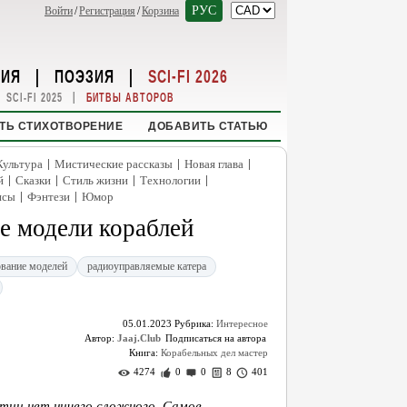
РУС
Войти
/
Регистрация
/
Корзина
НИЯ
|
ПОЭЗИЯ
|
SCI-FI 2026
|
SCI-FI 2025
БИТВЫ АВТОРОВ
ТЬ СТИХОТВОРЕНИЕ
ДОБАВИТЬ СТАТЬЮ
|
|
|
Культура
Мистические рассказы
Новая глава
|
|
|
|
й
Сказки
Стиль жизни
Технологии
|
|
нсы
Фэнтези
Юмор
е модели кораблей
вание моделей
радиоуправляемые катера
05.01.2023
Рубрика:
Интересное
Автор:
Jaaj.Club
Книга:
Корабельных дел мастер
4274
0
0
8
401
ятии нет ничего сложного. Самое