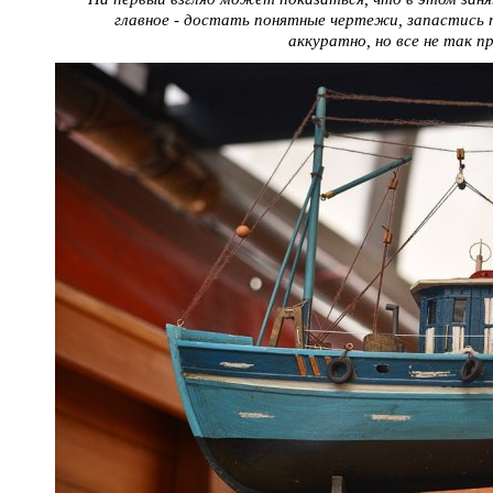
главное - достать понятные чертежи, запастись т
аккуратно, но все не так п