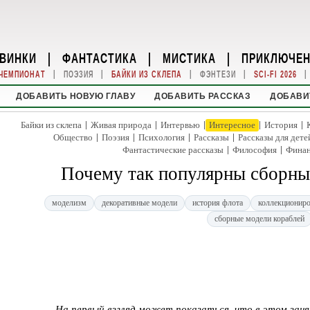
ВИНКИ
|
ФАНТАСТИКА
|
МИСТИКА
|
ПРИКЛЮЧЕ
|
|
|
|
|
ЧЕМПИОНАТ
ПОЭЗИЯ
БАЙКИ ИЗ СКЛЕПА
ФЭНТЕЗИ
SCI-FI 2026
ДОБАВИТЬ НОВУЮ ГЛАВУ
ДОБАВИТЬ РАССКАЗ
ДОБАВИ
|
|
|
|
|
Байки из склепа
Живая природа
Интервью
Интересное
История
|
|
|
|
Общество
Поэзия
Психология
Рассказы
Рассказы для дете
|
|
Фантастические рассказы
Философия
Фина
Почему так популярны сборны
моделизм
декоративные модели
история флота
коллекциониро
сборные модели кораблей
На первый взгляд может показаться, что в этом зан