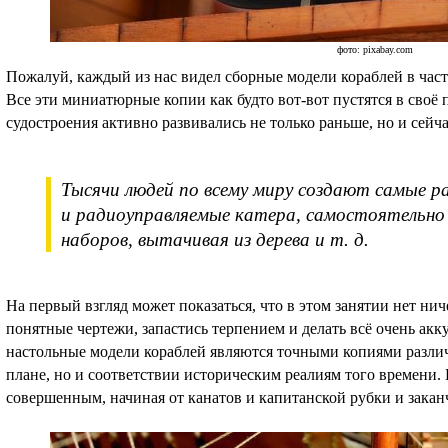
фото: pixabay.com
Пожалуй, каждый из нас видел сборные модели кораблей в частн
Все эти миниатюрные копии как будто вот-вот пустятся в своё
судостроения активно развивались не только раньше, но и сейча
Тысячи людей по всему миру создают самые р
и радиоуправляемые катера, самостоятельно 
наборов, вытачивая из дерева и т. д.
На первый взгляд может показаться, что в этом занятии нет нич
понятные чертежи, запастись терпением и делать всё очень акку
настольные модели кораблей являются точными копиями различ
плане, но и соответствии историческим реалиям того времени.
совершенным, начиная от канатов и капитанской рубки и закан