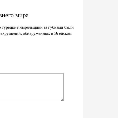
внего мира
о турецкие ныряльщики за губками были
блекрушений, обнаруженных в Эгейском