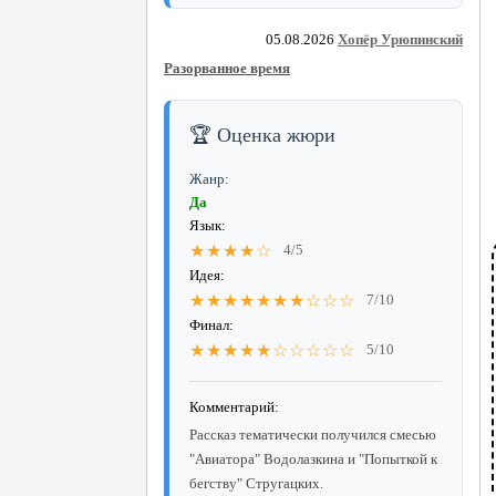
05.08.2026
Хопёр Урюпинский
Разорванное время
🏆 Оценка жюри
Жанр:
Да
Язык:
★★★★☆
4/5
Идея:
★★★★★★★☆☆☆
7/10
Финал:
★★★★★☆☆☆☆☆
5/10
Комментарий:
Рассказ тематически получился смесью
"Авиатора" Водолазкина и "Попыткой к
бегству" Стругацких.