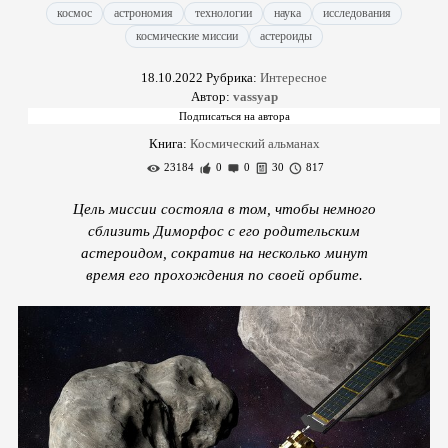
космос
астрономия
технологии
наука
исследования
космические миссии
астероиды
18.10.2022
Рубрика:
Интересное
Автор:
vassyap
Книга:
Космический альманах
23184
0
0
30
817
Цель миссии состояла в том, чтобы немного
сблизить Диморфос с его родительским
астероидом, сократив на несколько минут
время его прохождения по своей орбите.