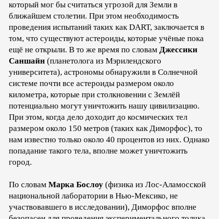
который мог бы считаться угрозой для Земли в
ближайшем столетии. При этом необходимость
проведения испытаний таких как DART, заключается в
том, что существуют астероиды, которые учёные пока
ещё не открыли. В то же время по словам
Джессики
Саншайн
(планетолога из Мэрилендского
университета), астрономы обнаружили в Солнечной
системе почти все астероиды размером около
километра, которые при столкновении с Землёй
потенциально могут уничтожить нашу цивилизацию.
При этом, когда дело доходит до космических тел
размером около 150 метров (таких как Диморфос), то
нам известно только около 40 процентов из них. Однако
попадание такого тела, вполне может уничтожить
город.
По словам
Марка Бослоу
(физика из Лос-Аламосской
национальной лаборатории в Нью-Мексико, не
участвовавшего в исследовании), Диморфос вполне
безопасен для проведения экспериментального толчка