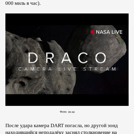
000 миль в час).
Фото: zn.ua
После удара камера DART погасла, но другой зонд
находившийся неподалёку заснял столкновение на