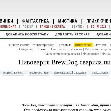
ВИНКИ
|
ФАНТАСТИКА
|
МИСТИКА
|
ПРИКЛЮЧЕ
|
|
|
|
|
ЧЕМПИОНАТ
ПОЭЗИЯ
БАЙКИ ИЗ СКЛЕПА
ФЭНТЕЗИ
SCI-FI 2026
ДОБАВИТЬ НОВУЮ ГЛАВУ
ДОБАВИТЬ РАССКАЗ
ДОБАВИ
|
|
|
|
|
Байки из склепа
Живая природа
Интервью
Интересное
История
|
|
|
|
Общество
Поэзия
Психология
Рассказы
Рассказы для дете
|
|
Фантастические рассказы
Философия
Фина
Пивоварня BrewDog сварила пи
социальные сети
крафтовое пиво
интерактивный маркетинг
краудсорсинг
BrewDog, известная пивоварня из Шотландии, принял
Она предложила пользователям сварить пиво само