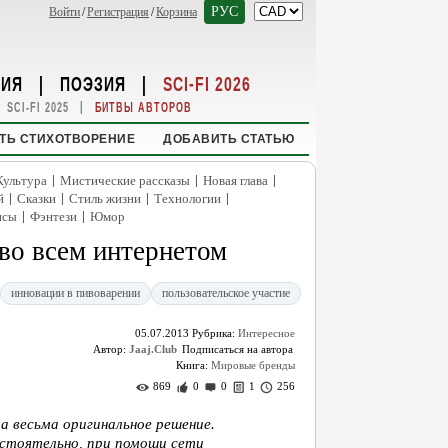
РУС
Войти
/
Регистрация
/
Корзина
НИЯ
|
ПОЭЗИЯ
|
SCI-FI 2026
|
SCI-FI 2025
БИТВЫ АВТОРОВ
ТЬ СТИХОТВОРЕНИЕ
ДОБАВИТЬ СТАТЬЮ
|
|
|
Культура
Мистические рассказы
Новая глава
|
|
|
|
й
Сказки
Стиль жизни
Технологии
|
|
нсы
Фэнтези
Юмор
во всем интернетом
инновации в пивоварении
пользовательское участие
05.07.2013
Рубрика:
Интересное
Автор:
Jaaj.Club
Книга:
Мировые бренды
869
0
0
1
256
а весьма оригинальное решение.
стоятельно, при помощи сети