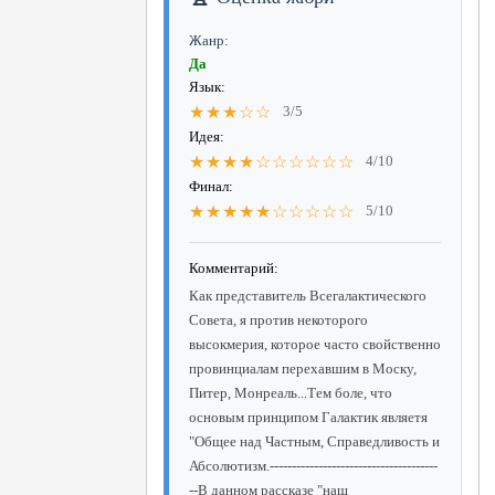
Жанр:
Да
Язык:
★★★☆☆
3/5
Идея:
★★★★☆☆☆☆☆☆
4/10
Финал:
★★★★★☆☆☆☆☆
5/10
Комментарий:
Как представитель Всегалактического
Совета, я против некоторого
высокмерия, которое часто свойственно
провинциалам перехавшим в Моску,
Питер, Монреаль...Тем боле, что
основым принципом Галактик являетя
"Общее над Частным, Справедливость и
Абсолютизм.--------------------------------------
--В данном рассказе "наш