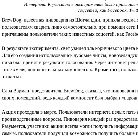
Интернет. К участию в эксперименте были приглашен
соцсетей, как Facebook, Twitt
BrewDog, известная пивоварня из Шотландии, приняла весьма
пользователям сварить пиво самостоятельно, при помощи сети
приглашены пользователи таких известных соцсетей, как Faceboo
В результате эксперимента, свет увидел эль коричневого цвета 
Для его создания использовались дубовые чипсы, новозеландс
пива был принят в результате голосования. Через интернет реша
типе хмеля, дополнительных компонентах. Кроме того, пользов
этикетки.
Сара Варман, представитель BrewDog, сказала, что пивоварня 
своих помещений, ведь каждый компонент был выбран «народ
Акция проходила в марте. Пользователи интернета целых пять
производственные вопросы. Пивоварня каждый раз предоставля
Разумеется, участники акции всегда могли получить информа
самым, пользователи получили возможность получить больше 