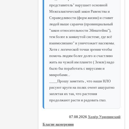
представитель" нарушает основной
Межгалактический закон Равенства и
Справедливости (форм жизни) и ставит
людей выше саранчи (провинциальный
"закон относительности Эйнштейна"),
тем более в замкнутой системе, где всё
взаимосвязано" и уничтожает насекомы.
Хотя с логической точки зрения чтобы
помочь людям более долго и счастливо
жить на чужой им планете ( Земле) надо
было бы поработать с вирусами и
микробами...
____Прошу заметить , что наши НЛО
рисуют круги на полях очент аккуратно
заплетая их так, что растения
продолжают расти и радовать глаз.
07.08.2026
Хопёр Урюпинский
Благие намерения