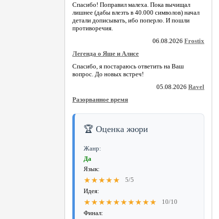
Спасибо! Поправил малеха. Пока вычищал
лишнее (дабы влезть в 40.000 символов) начал
детали дописывать, ибо поперло. И пошли
противоречия.
06.08.2026
Frostix
Легенда о Яше и Алисе
Спасибо, я постараюсь ответить на Ваш
вопрос. До новых встреч!
05.08.2026
Ravel
Разорванное время
🏆 Оценка жюри
Жанр:
Да
Язык:
★★★★★
5/5
Идея:
★★★★★★★★★★
10/10
Финал: