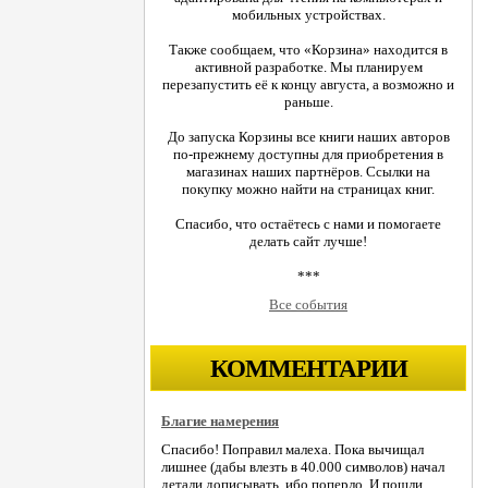
мобильных устройствах.
Также сообщаем, что «Корзина» находится в
активной разработке. Мы планируем
перезапустить её к концу августа, а возможно и
раньше.
До запуска Корзины все книги наших авторов
по-прежнему доступны для приобретения в
магазинах наших партнёров. Ссылки на
покупку можно найти на страницах книг.
Спасибо, что остаётесь с нами и помогаете
делать сайт лучше!
***
Все события
КОММЕНТАРИИ
Благие намерения
Спасибо! Поправил малеха. Пока вычищал
лишнее (дабы влезть в 40.000 символов) начал
детали дописывать, ибо поперло. И пошли