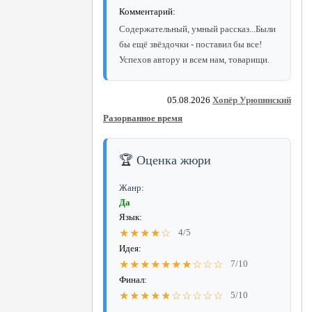
Комментарий:
Содержательный, умный рассказ...Были
бы ещё звёздочки - поставил бы все!
Успехов автору и всем нам, товарищи.
05.08.2026
Хопёр Урюпинский
Разорванное время
🏆 Оценка жюри
Жанр:
Да
Язык:
★★★★☆
4/5
Идея:
★★★★★★★☆☆☆
7/10
Финал:
★★★★★☆☆☆☆☆
5/10