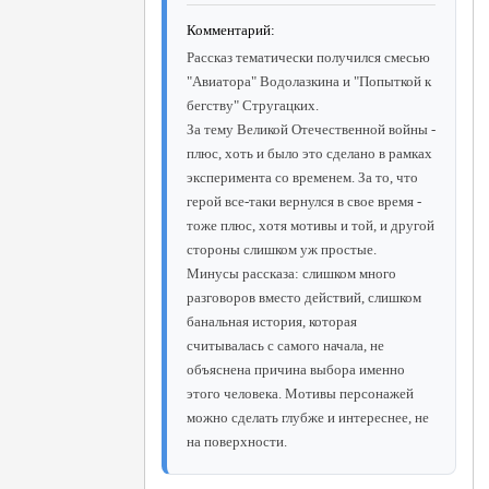
Комментарий:
Рассказ тематически получился смесью
"Авиатора" Водолазкина и "Попыткой к
бегству" Стругацких.
За тему Великой Отечественной войны -
плюс, хоть и было это сделано в рамках
эксперимента со временем. За то, что
герой все-таки вернулся в свое время -
тоже плюс, хотя мотивы и той, и другой
стороны слишком уж простые.
Минусы рассказа: слишком много
разговоров вместо действий, слишком
банальная история, которая
считывалась с самого начала, не
объяснена причина выбора именно
этого человека. Мотивы персонажей
можно сделать глубже и интереснее, не
на поверхности.