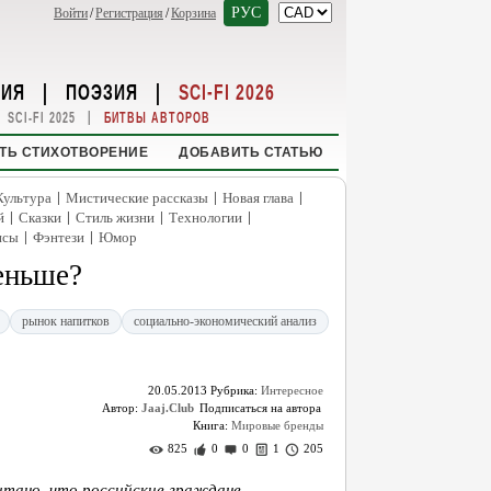
РУС
Войти
/
Регистрация
/
Корзина
НИЯ
|
ПОЭЗИЯ
|
SCI-FI 2026
|
SCI-FI 2025
БИТВЫ АВТОРОВ
ТЬ СТИХОТВОРЕНИЕ
ДОБАВИТЬ СТАТЬЮ
|
|
|
Культура
Мистические рассказы
Новая глава
|
|
|
|
й
Сказки
Стиль жизни
Технологии
|
|
нсы
Фэнтези
Юмор
еньше?
рынок напитков
социально-экономический анализ
20.05.2013
Рубрика:
Интересное
Автор:
Jaaj.Club
Книга:
Мировые бренды
825
0
0
1
205
итано, что российские граждане