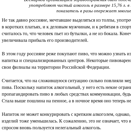
употребляют чистый алкоголь в размере 15,76 л. в 
показатель в разы опережает многи
Не так давно россияне, мечтавшие выделяться из толпы, употр
в коротких платьях, и к деловым мужчинам, и к ребятам в спо
считалось то, что человек пьет из бутылки, а не из бокала. Кон
увеличивала прибыль его производителей.
В этом году россияне реже покупают пиво, что можно узнать и
напитка и специализированных центров. Некоторые пивоваре
свои филиалы на территории Российской Федерации.
Считается, что на сложившуюся ситуацию сильно повлияли ме
пива. Поскольку напиток алкогольный, у него есть некие огра
пропагандировать пиво в любых средствах коммуникации, будь
Стала выше пошлина на пенное, а в ночное время оно теперь не
Напиток не может конкурировать с крепким алкоголем, однако
изделий тоже уменьшилась. К сожалению, это не означает, что 
спросом вновь пользуется нелегальный алкоголь.