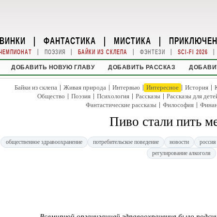
ВИНКИ
|
ФАНТАСТИКА
|
МИСТИКА
|
ПРИКЛЮЧЕ
|
|
|
|
|
ЧЕМПИОНАТ
ПОЭЗИЯ
БАЙКИ ИЗ СКЛЕПА
ФЭНТЕЗИ
SCI-FI 2026
ДОБАВИТЬ НОВУЮ ГЛАВУ
ДОБАВИТЬ РАССКАЗ
ДОБАВИ
|
|
|
|
|
Байки из склепа
Живая природа
Интервью
Интересное
История
|
|
|
|
Общество
Поэзия
Психология
Рассказы
Рассказы для дете
|
|
Фантастические рассказы
Философия
Фина
Пиво стали пить м
общественное здравоохранение
потребительское поведение
новости
россия
регулирование алкоголя
Всемирной организацией здравоохранения было подсч