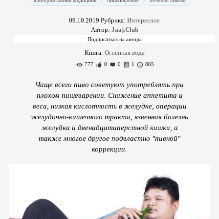
альтернативная медицина
пищеварение
лечение пивом
09.10.2019
Рубрика:
Интересное
Автор:
Jaaj.Club
Книга:
Огненная вода
777
0
0
1
865
Чаще всего пиво советуют употреблять при
плохом пищеварении. Снижение аппетита и
веса, низкая кислотность в желудке, операции
желудочно-кишечного тракта, язвенная болезнь
желудка и двенадцатиперстной кишки, а
также многое другое подвластно "пивной"
коррекции.