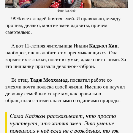
фото: jaaj.club
99% всех людей боятся змей. И правильно, между
прочим, делают, многие змеи ядовиты, причем
смертельно.
А вот 11-летняя жительница Индии
Каджол Хан
,
наоборот, очень любит этих пресмыкающихся. Она
кормит их с ложки, носит в сумке, даже спит с ними. За
это индианку прозвали девочкой-коброй.
Её отец,
Тадж Моххамад
, посвятил работе со
змеями почти полвека своей жизни. Именно он научил
девочку семейным секретам, как правильно
обращаться с этими опасными созданиями природы.
Сама Каджол рассказывает, что просто
чувствует, что хотят змеи. Это умение
появилось у неё если не с рождения, то уж