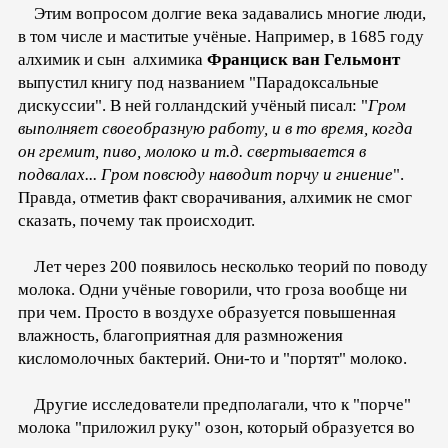
Этим вопросом долгие века задавались многие люди,
в том числе и маститые учёные. Например, в 1685 году
алхимик и сын алхимика
Франциск ван Гельмонт
выпустил книгу под названием "Парадоксальные
дискуссии". В ней голландский учёный писал: "
Гром
выполняет своеобразную работу, и в то время, когда
он гремит, пиво, молоко и т.д. свертывается в
подвалах... Гром повсюду наводит порчу и гниение
".
Правда, отметив факт сворачивания, алхимик не смог
сказать, почему так происходит.
Лет через 200 появилось несколько теорий по поводу
молока. Одни учёные говорили, что гроза вообще ни
при чем. Просто в воздухе образуется повышенная
влажность, благоприятная для размножения
кисломолочных бактерий. Они-то и "портят" молоко.
Другие исследователи предполагали, что к "порче"
молока "приложил руку" озон, который образуется во