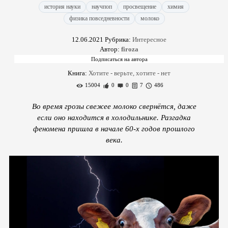
история науки
научпоп
просвещение
химия
физика повседневности
молоко
12.06.2021
Рубрика:
Интересное
Автор:
firoza
Книга:
Хотите - верьте, хотите - нет
15004
0
0
7
486
Во время грозы свежее молоко свернётся, даже
если оно находится в холодильнике. Разгадка
феномена пришла в начале 60-х годов прошлого
века.