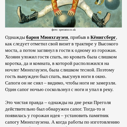
фото: spectator.co.uk
Однажды
барон Мюнхгаузен
, прибыв в
Кёнигсберг
,
как следует отметил свой визит в трактире у Высокого
моста, а потом заглянул в гости к одному из горожан.
Хозяин уложил гостя спать, но кровать была слишком
коротка, да и комната, в которой расположился на
ночлег Мюнхгаузен, была слишком тесной. Поэтому
гость вынужден был спать, высунув ноги в окно.
Сапоги он не снял – видимо, чтобы ноги не замерзли.
Один сапог ночью соскользнул с ноги и упал в реку.
Это чистая правда – однажды на дне реки Преголя
действительно был обнаружен сапог. Тогда-то и
появилась у горожан идея – установить памятник
сапогу Мюнхгаузена. А когда работы по изготовлению