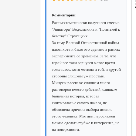
Комментарий:
Рассказ тематически получился смесью
"Авиатора" Водолазкина и "Попыткой к
бегству" Стругацких.
За тему Великой Отечественной войны -
плюс, хоть и было это сделано в рамках
эксперимента со временем. За то, что
герой все-таки вернулся в свое время -
тоже плюс, хотя мотивы и той, и другой
стороны слишком уж простые.
Минусы рассказа: слишком много
разговоров вместо действий, слишком
банальная история, которая
считывалась с самого начала, не
объяснена причина выбора именно
этого человека. Мотивы персонажей
можно сделать глубже и интереснее, не
на поверхности.