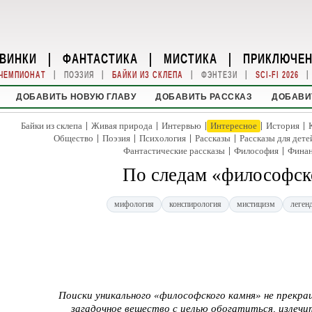
ВИНКИ
|
ФАНТАСТИКА
|
МИСТИКА
|
ПРИКЛЮЧЕ
|
|
|
|
|
ЧЕМПИОНАТ
ПОЭЗИЯ
БАЙКИ ИЗ СКЛЕПА
ФЭНТЕЗИ
SCI-FI 2026
ДОБАВИТЬ НОВУЮ ГЛАВУ
ДОБАВИТЬ РАССКАЗ
ДОБАВИ
|
|
|
|
|
Байки из склепа
Живая природа
Интервью
Интересное
История
|
|
|
|
Общество
Поэзия
Психология
Рассказы
Рассказы для дете
|
|
Фантастические рассказы
Философия
Фина
По следам «философск
мифология
конспирология
мистицизм
леген
Поиски уникального «философского камня» не прекр
загадочное вещество с целью обогатиться, излечи