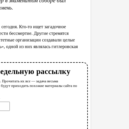
 в знаменитом соборе был
амень.
сегодня. Кто-то ищет загадочное
рести бессмертие. Другие стремятся
итетные организации создавали целые
», одной из них являлась гитлеровская
недельную рассылку
. Прочитать их все — задача весьма
у будут приходить похожие материалы сайта по
l