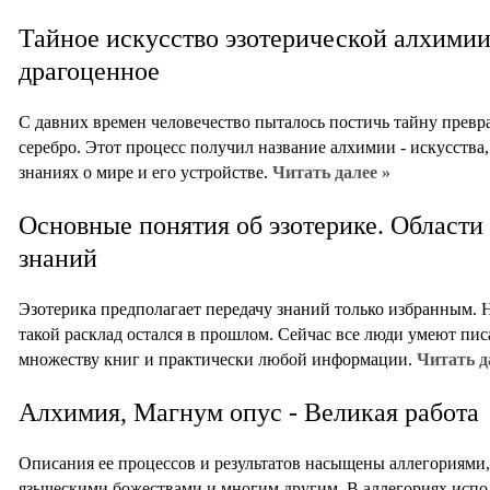
Тайное искусство эзотерической алхимии
драгоценное
С давних времен человечество пыталось постичь тайну превр
серебро. Этот процесс получил название алхимии - искусства
знаниях о мире и его устройстве.
Читать далее »
Основные понятия об эзотерике. Области
знаний
Эзотерика предполагает передачу знаний только избранным. 
такой расклад остался в прошлом. Сейчас все люди умеют писа
множеству книг и практически любой информации.
Читать д
Алхимия, Магнум опус - Великая работа
Описания ее процессов и результатов насыщены аллегориями
языческими божествами и многим другим. В аллегориях испол