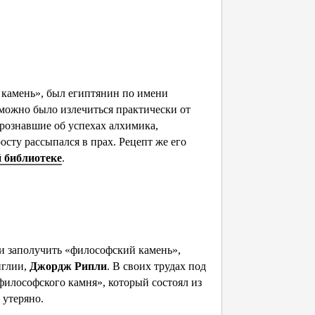
 камень», был египтянин по имени
 можно было излечиться практически от
прознавшие об успехах алхимика,
осту рассыпался в прах. Рецепт же его
 библиотеке
.
 и заполучить «философский камень»,
нглии,
Джордж Рипли
. В своих трудах под
философского камня», который состоял из
 утеряно.