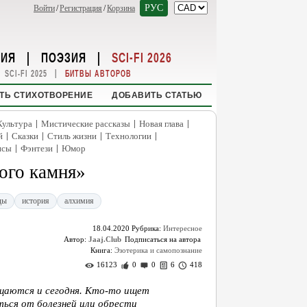
РУС
Войти
/
Регистрация
/
Корзина
НИЯ
|
ПОЭЗИЯ
|
SCI-FI 2026
|
SCI-FI 2025
БИТВЫ АВТОРОВ
ТЬ СТИХОТВОРЕНИЕ
ДОБАВИТЬ СТАТЬЮ
|
|
|
Культура
Мистические рассказы
Новая глава
|
|
|
|
й
Сказки
Стиль жизни
Технологии
|
|
нсы
Фэнтези
Юмор
ого камня»
ды
история
алхимия
18.04.2020
Рубрика:
Интересное
Автор:
Jaaj.Club
Книга:
Эзотерика и самопознание
16123
0
0
6
418
ащаются и сегодня. Кто-то ищет
ться от болезней или обрести