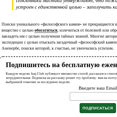
Поклонники мистики утверждают, что пожар
устроен с единственной целью – заполучить к
Поиски уникального «философского камня» не прекращаются и 
вещество с целью
обогатиться
, излечиться от болезней или об
завладеть им с целью получения тайных знаний. Многие автор
экспедиции с целью отыскать загадочный «философский камень
Аненербе, поиски которой, к счастью, не увенчались успехом.
Подпишитесь на бесплатную еже
Каждую неделю Jaaj.Club публикует множество статей, рассказов и стихов
затруднительная. Подписка на рассылку решит эту проблему: вам на почт
выбранной тематике за последнюю неделю.
Введите ваш Emai