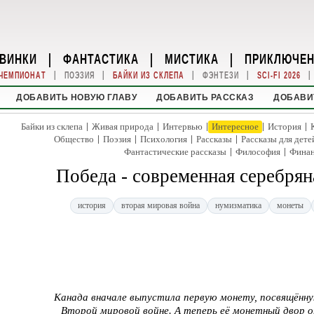
ВИНКИ
|
ФАНТАСТИКА
|
МИСТИКА
|
ПРИКЛЮЧЕ
|
|
|
|
|
ЧЕМПИОНАТ
ПОЭЗИЯ
БАЙКИ ИЗ СКЛЕПА
ФЭНТЕЗИ
SCI-FI 2026
ДОБАВИТЬ НОВУЮ ГЛАВУ
ДОБАВИТЬ РАССКАЗ
ДОБАВИ
|
|
|
|
|
Байки из склепа
Живая природа
Интервью
Интересное
История
|
|
|
|
Общество
Поэзия
Психология
Рассказы
Рассказы для дете
|
|
Фантастические рассказы
Философия
Фина
Победа - современная серебрян
история
вторая мировая война
нумизматика
монеты
Канада вначале выпустила первую монету, посвящённ
Второй мировой войне. А теперь её монетный двор 