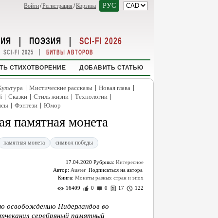
РУС
Войти
/
Регистрация
/
Корзина
НИЯ
|
ПОЭЗИЯ
|
SCI-FI 2026
|
SCI-FI 2025
БИТВЫ АВТОРОВ
ТЬ СТИХОТВОРЕНИЕ
ДОБАВИТЬ СТАТЬЮ
|
|
|
Культура
Мистические рассказы
Новая глава
|
|
|
|
й
Сказки
Стиль жизни
Технологии
|
|
нсы
Фэнтези
Юмор
ая памятная монета
памятная монета
символ победы
17.04.2020
Рубрика:
Интересное
Автор:
Auster
Книга:
Монеты разных стран и эпох
16409
0
0
17
122
ую освобождению Нидерландов во
отчеканил серебряный памятный