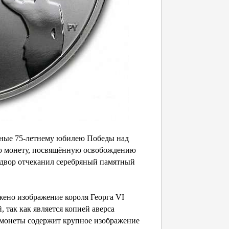
нные 75-летнему юбилею Победы над
ую монету, посвящённую освобождению
 двор отчеканил серебряный памятный
ено изображение короля Георга VI
 так как является копией аверса
 монеты содержит крупное изображение