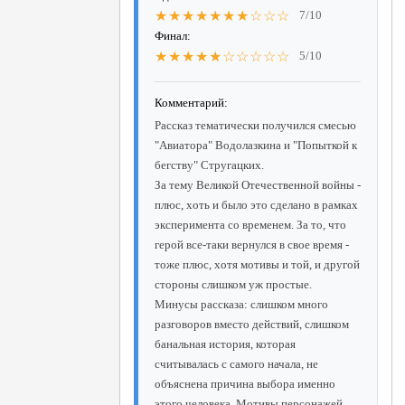
★★★★★★★☆☆☆
7/10
Финал:
★★★★★☆☆☆☆☆
5/10
Комментарий:
Рассказ тематически получился смесью
"Авиатора" Водолазкина и "Попыткой к
бегству" Стругацких.
За тему Великой Отечественной войны -
плюс, хоть и было это сделано в рамках
эксперимента со временем. За то, что
герой все-таки вернулся в свое время -
тоже плюс, хотя мотивы и той, и другой
стороны слишком уж простые.
Минусы рассказа: слишком много
разговоров вместо действий, слишком
банальная история, которая
считывалась с самого начала, не
объяснена причина выбора именно
этого человека. Мотивы персонажей