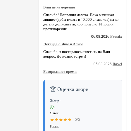
Благие намерения
Спасибо! Поправил малеха. Пока вычищал
лишнее (дабы влезть в 40.000 символов) начал
детали дописывать, ибо поперло. И пошли
противоречия.
06.08.2026
Frostix
Легенда о Яше и Алисе
Спасибо, я постараюсь ответить на Ваш
вопрос. До новых встреч!
05.08.2026
Ravel
Разорванное время
🏆 Оценка жюри
Жанр:
Да
Язык:
★★★★★
5/5
Идея: