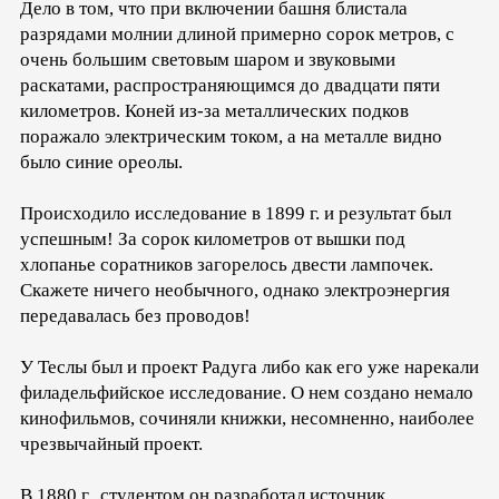
Дело в том, что при включении башня блистала
разрядами молнии длиной примерно сорок метров, с
очень большим световым шаром и звуковыми
раскатами, распространяющимся до двадцати пяти
километров. Коней из-за металлических подков
поражало электрическим током, а на металле видно
было синие ореолы.
Происходило исследование в 1899 г. и результат был
успешным! За сорок километров от вышки под
хлопанье соратников загорелось двести лампочек.
Скажете ничего необычного, однако электроэнергия
передавалась без проводов!
У Теслы был и проект Радуга либо как его уже нарекали
филадельфийское исследование. О нем создано немало
кинофильмов, сочиняли книжки, несомненно, наиболее
чрезвычайный проект.
В 1880 г., студентом он разработал источник