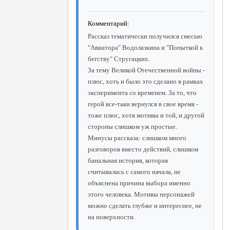
Комментарий:
Рассказ тематически получился смесью
"Авиатора" Водолазкина и "Попыткой к
бегству" Стругацких.
За тему Великой Отечественной войны -
плюс, хоть и было это сделано в рамках
эксперимента со временем. За то, что
герой все-таки вернулся в свое время -
тоже плюс, хотя мотивы и той, и другой
стороны слишком уж простые.
Минусы рассказа: слишком много
разговоров вместо действий, слишком
банальная история, которая
считывалась с самого начала, не
объяснена причина выбора именно
этого человека. Мотивы персонажей
можно сделать глубже и интереснее, не
на поверхности.