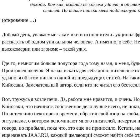
дохода. Кое-как, кстати не совсем удачно, я об эт
статей. На такие поиски меня подтолкнула 
(откровение …)
Добрый день, уважаемые заказчики и исполнители аукциона ф
рассказать об одном уникальном человеке. А именно, о себе. Не
высокомерии или эгоизме – такой уж я.
Где-то, немногим больше полутора года тому назад, в меня, буд
Произошел щелчок. Я начал искать для себя дополнительные ист
удачно, я об этом писал в одной из предыдущих статей. На так
Кийосаки. Замечательный автор, если кто не читал его бестсел
Вот, тружусь я возле печи. Да, работа мне нравится, и очень. Но
Кийосаки, что начинать собственное дело лучше всего, не пок
По истечению некоторого времени, обратил свой взор на глобал
энтузиазме, о котором вспоминают много писателей, начертал н
говоря, но прибыли, пока что, это еще не приносило. Кстати, н
еще назвать JAAJ.RU, каждый желающий сможет найти себе от