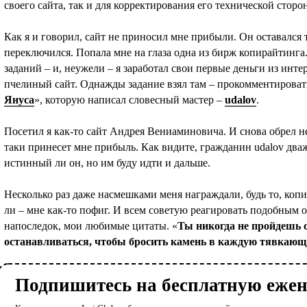
своего сайта, так и для корректирования его технической стор
Как я и говорил, сайт не приносил мне прибыли. Он оставался т
переключился. Попала мне на глаза одна из бирж копирайтинга
заданий – и, неужели – я заработал свои первые деньги из инте
пчелиный сайт. Однажды задание взял там – прокомментироват
Януса
», которую написал словесный мастер –
udalov
.
Посетил я как-то сайт Андрея Вениаминовича. И снова обрел не
таки принесет мне прибыль. Как видите, гражданин udalov два
истинный ли он, но им буду идти и дальше.
Несколько раз даже насмешками меня награждали, будь то, копи
ли – мне как-то пофиг. И всем советую реагировать подобным 
напоследок, мои любимые цитаты. «
Ты никогда не пройдешь с
останавливаться, чтобы бросить камень в каждую тявкающ
Подпишитесь на бесплатную еже