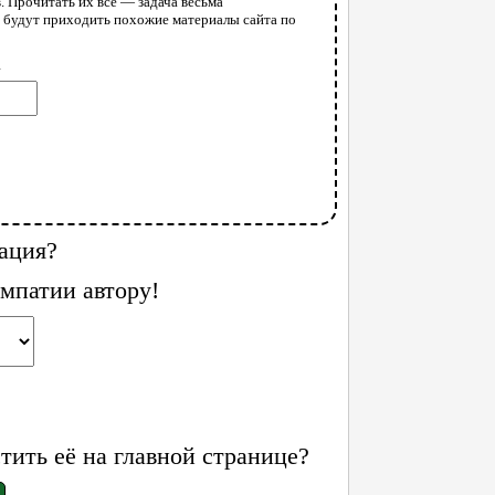
. Прочитать их все — задача весьма
у будут приходить похожие материалы сайта по
l
ация?
мпатии автору!
ить её на главной странице?