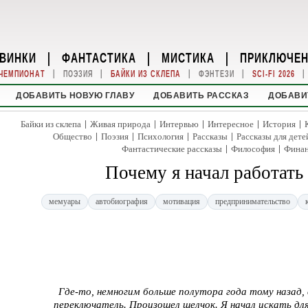
ВИНКИ
|
ФАНТАСТИКА
|
МИСТИКА
|
ПРИКЛЮЧЕ
|
|
|
|
|
ЧЕМПИОНАТ
ПОЭЗИЯ
БАЙКИ ИЗ СКЛЕПА
ФЭНТЕЗИ
SCI-FI 2026
ДОБАВИТЬ НОВУЮ ГЛАВУ
ДОБАВИТЬ РАССКАЗ
ДОБАВИ
|
|
|
|
|
Байки из склепа
Живая природа
Интервью
Интересное
История
|
|
|
|
Общество
Поэзия
Психология
Рассказы
Рассказы для дете
|
|
Фантастические рассказы
Философия
Фина
Почему я начал работать
мемуары
автобиография
мотивация
предпринимательство
Где-то, немногим больше полутора года тому назад, 
переключатель. Произошел щелчок. Я начал искать дл