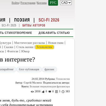
РУС
Войти
/
Регистрация
/
Корзина
НИЯ
|
ПОЭЗИЯ
|
SCI-FI 2026
|
SCI-FI 2025
БИТВЫ АВТОРОВ
ТЬ СТИХОТВОРЕНИЕ
ДОБАВИТЬ СТАТЬЮ
|
|
|
Культура
Мистические рассказы
Новая глава
|
|
|
|
й
Сказки
Стиль жизни
Технологии
|
|
нсы
Фэнтези
Юмор
 в интернете?
копирайтинг
блог-публикация
фриланс
24.02.2014
Рубрика:
Технологии
Автор:
Сергій Малюта
Книга:
Большая энциклопедия фрилансера
2850
0
0
3
383
в меня, будь-то, сработал некий
я себя дополнительные источники