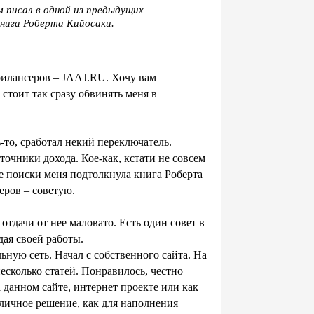
ом писал в одной из предыдущих
книга Роберта Кийосаки.
рилансеров – JAAJ.RU. Хочу вам
 стоит так сразу обвинять меня в
ь-то, сработал некий переключатель.
очники дохода. Кое-как, кстати не совсем
ие поиски меня подтолкнула книга Роберта
леров – советую.
 отдачи от нее маловато. Есть один совет в
идая своей работы.
ьную сеть. Начал с собственного сайта. На
есколько статей. Понравилось, честно
а данном сайте, интернет проекте или как
личное решение, как для наполнения