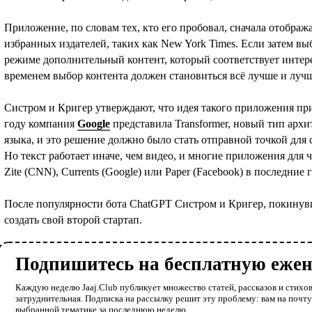
Приложение, по словам тех, кто его пробовал, сначала отображ
избранных издателей, таких как New York Times. Если затем в
режиме дополнительный контент, который соответствует интере
временем выбор контента должен становиться всё лучше и луч
Систром и Кригер утверждают, что идея такого приложения при
году компания
Google
представила Transformer, новый тип арх
языка, и это решение должно было стать отправной точкой для 
Но текст работает иначе, чем видео, и многие приложения для чт
Zite (CNN), Currents (Google) или Paper (Facebook) в последние
После популярности бота ChatGPT Систром и Кригер, покинувши
создать свой второй стартап.
Подпишитесь на бесплатную еже
Каждую неделю Jaaj.Club публикует множество статей, рассказов и стихов
затруднительная. Подписка на рассылку решит эту проблему: вам на почт
выбранной тематике за последнюю неделю.