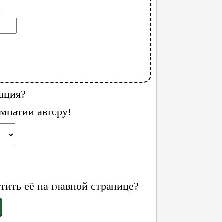
l
ация?
мпатии автору!
ить её на главной странице?