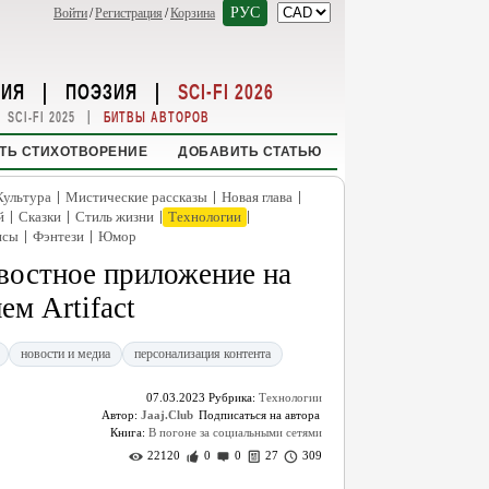
РУС
Войти
/
Регистрация
/
Корзина
НИЯ
|
ПОЭЗИЯ
|
SCI-FI 2026
|
SCI-FI 2025
БИТВЫ АВТОРОВ
ТЬ СТИХОТВОРЕНИЕ
ДОБАВИТЬ СТАТЬЮ
|
|
|
Культура
Мистические рассказы
Новая глава
|
|
|
|
й
Сказки
Стиль жизни
Технологии
|
|
нсы
Фэнтези
Юмор
овостное приложение на
ем Artifact
новости и медиа
персонализация контента
07.03.2023
Рубрика:
Технологии
Автор:
Jaaj.Club
Книга:
В погоне за социальными сетями
22120
0
0
27
309