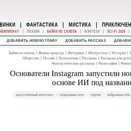
ВИНКИ
|
ФАНТАСТИКА
|
МИСТИКА
|
ПРИКЛЮЧЕ
|
|
|
|
|
ЧЕМПИОНАТ
ПОЭЗИЯ
БАЙКИ ИЗ СКЛЕПА
ФЭНТЕЗИ
SCI-FI 2026
ДОБАВИТЬ НОВУЮ ГЛАВУ
ДОБАВИТЬ РАССКАЗ
ДОБАВИ
|
|
|
|
|
Байки из склепа
Живая природа
Интервью
Интересное
История
|
|
|
|
Общество
Поэзия
Психология
Рассказы
Рассказы для дете
|
|
Фантастические рассказы
Философия
Фина
Основатели Instagram запустили н
основе ИИ под названи
искусственный интеллект
социальные сети
стартап
нейронные сети