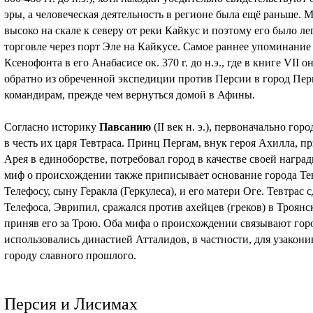
эры, а человеческая деятельность в регионе была ещё раньше. 
высоко на скале к северу от реки Кайкус и поэтому его было ле
торговле через порт Эле на Кайкусе. Самое раннее упоминание
Ксенофонта в его Анабасисе ок. 370 г. до н.э., где в книге VII 
обратно из обреченной экспедиции против Персии в город Перг
командирам, прежде чем вернуться домой в Афины.
Согласно историку
Павсанию
(II век н. э.), первоначально го
в честь их царя Тевтраса. Принц Пергам, внук героя Ахилла, пр
Арея в единоборстве, потребовал город в качестве своей награды 
миф о происхождении также приписывает основание города Те
Телефосу, сыну Геракла (Геркулеса), и его матери Оге. Тевтрас
Телефоса, Эврипил, сражался против ахейцев (греков) в Троянск
приняв его за Трою. Оба мифа о происхождении связывают гор
использовались династией Атталидов, в частности, для узакони
городу славного прошлого.
Персия и Лисимах