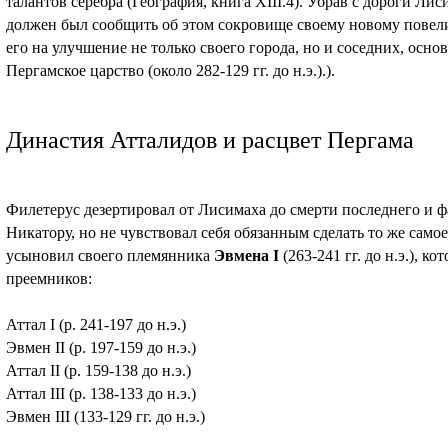
талантов серебра (География, книга XIII.4). Убрав с дороги Ли
должен был сообщить об этом сокровище своему новому повели
его на улучшение не только своего города, но и соседних, осн
Пергамское царство (около 282-129 гг. до н.э.).).
Династия Атталидов и расцвет Пергама
Филетерус дезертировал от Лисимаха до смерти последнего и ф
Никатору, но не чувствовал себя обязанным сделать то же самое
усыновил своего племянника
Эвмена I
(263-241 гг. до н.э.), 
преемников:
Аттал I (р. 241-197 до н.э.)
Эвмен II (р. 197-159 до н.э.)
Аттал II (р. 159-138 до н.э.)
Аттал III (р. 138-133 до н.э.)
Эвмен III (133-129 гг. до н.э.)