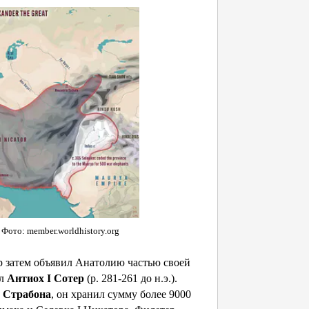
 Фото: member.worldhistory.org
тор затем объявил Анатолию частью своей
ал
Антиох I Сотер
(р. 281-261 до н.э.).
а
Страбона
, он хранил сумму более 9000