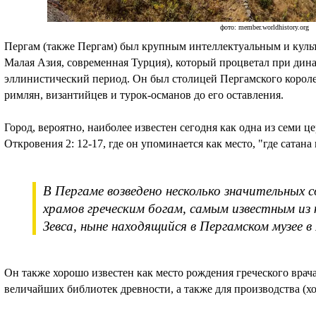
фото: member.worldhistory.org
Пергам (также Пергам) был крупным интеллектуальным и куль
Малая Азия, современная Турция), который процветал при дин
эллинистический период. Он был столицей Пергамского короле
римлян, византийцев и турок-османов до его оставления.
Город, вероятно, наиболее известен сегодня как одна из семи 
Откровения 2: 12-17, где он упоминается как место, "где сатана
В Пергаме возведено несколько значительных 
храмов греческим богам, самым известным из
Зевса, ныне находящийся в Пергамском музее в 
Он также хорошо известен как место рождения греческого врач
величайших библиотек древности, а также для производства (хо