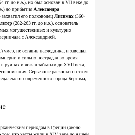
4 гг. до н.э.), но был основан в VII веке до
.э.) до прибытия
Александра
о захватил его полководец
Лисимах
(360-
летер
(282-263 гг. до н.э.), основатель
амых могущественных и культурно
перничала с Александрией.
э.) умер, не оставив наследника, и завещал
империи и сильно пострадал во время
 в руинах и лежал забытым до XVII века,
его описания. Серьезные раскопки на этом
недалеко от современного города Бергама,
ие
рхаическим периодом в Греции (около
 о том, что хетты жили в XIV веке до нашей