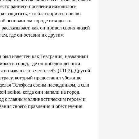
Место раннего поселения находилось
гко защитить, что благоприятствовало
 об основанном городе исходит от
он рассказывает, как он привел своих людей
ам, где он оставил их другим
род был известен как Тевтрания, названный
ибыл в город, где он победил деспота
и назвал его в честь себя (I.11.2). Другой
втрасу, который предоставил убежище
 сделал Телефоса своим наследником, а сын
ой войне, когда они напали на город,
од с главным эллинистическим героем и
вания своего правления и обеспечения