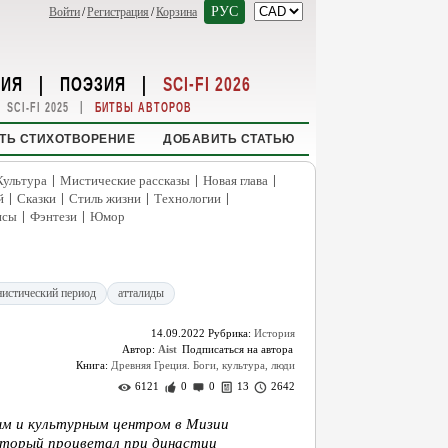
РУС
Войти
/
Регистрация
/
Корзина
НИЯ
|
ПОЭЗИЯ
|
SCI-FI 2026
|
SCI-FI 2025
БИТВЫ АВТОРОВ
ТЬ СТИХОТВОРЕНИЕ
ДОБАВИТЬ СТАТЬЮ
|
|
|
Культура
Мистические рассказы
Новая глава
|
|
|
|
й
Сказки
Стиль жизни
Технологии
|
|
нсы
Фэнтези
Юмор
нистический период
атталиды
14.09.2022
Рубрика:
История
Автор:
Aist
Книга:
Древняя Греция. Боги, культура, люди
6121
0
0
13
2642
м и культурным центром в Мизии
который процветал при династии