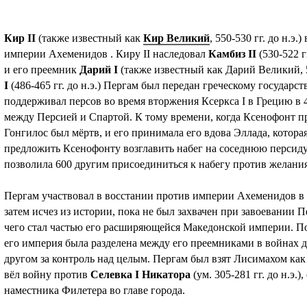
Кир II
(также известный как
Кир Великий
, 550-530 гг. до н.э.
империи Ахеменидов . Киру II наследовал
Камбиз II
(530-522 г
и его преемник
Дарий I
(также известный как Дарий Великий, 52
I
(486-465 гг. до н.э.) Пергам был передан греческому государ
поддерживал персов во время вторжения Ксеркса I в Грецию в 4
между Персией и Спартой. К тому времени, когда Ксенофонт приб
Гонгилос был мёртв, и его принимала его вдова Эллада, котор
предложить Ксенофонту возглавить набег на соседнюю персиду
позволила 600 другим присоединиться к набегу против желани
Пергам участвовал в восстании против империи Ахеменидов в 36
затем исчез из истории, пока не был захвачен при завоевании
чего стал частью его расширяющейся Македонской империи. Пос
его империя была разделена между его преемниками в войнах д
другом за контроль над целым. Пергам был взят Лисимахом как
вёл войну против
Селевка I Никатора
(ум. 305-281 гг. до н.э.
наместника Филетера во главе города.