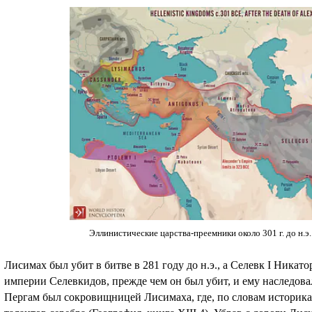
Эллинистические царства-преемники около 301 г. до н.э.
Лисимах был убит в битве в 281 году до н.э., а Селевк I Ника
империи Селевкидов, прежде чем он был убит, и ему наследов
Пергам был сокровищницей Лисимаха, где, по словам историк