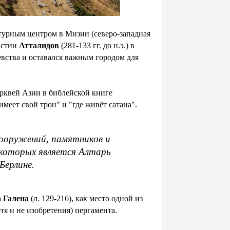
турным центром в Мизии (северо-западная
астии
Атталидов
(281-133 гг. до н.э.) в
вства и оставался важным городом для
церквей Азии в библейской книге
 имеет свой трон" и "где живёт сатана".
сооружений, памятников и
 которых является Алтарь
Берлине.
а
Галена
(л. 129-216), как место одной из
тя и не изобретения) пергамента.