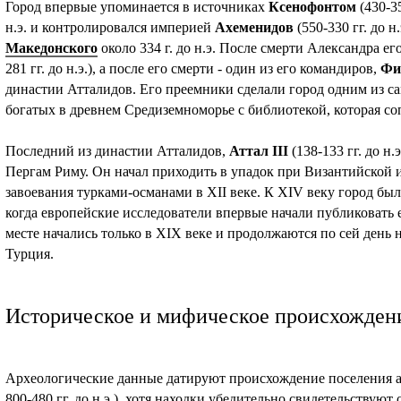
Город впервые упоминается в источниках
Ксенофонтом
(430-35
н.э. и контролировался империей
Ахеменидов
(550-330 гг. до н
Македонского
около 334 г. до н.э. После смерти Александра ег
281 гг. до н.э.), а после его смерти - один из его командиров,
Фи
династии Атталидов. Его преемники сделали город одним из с
богатых в древнем Средиземноморье с библиотекой, которая со
Последний из династии Атталидов,
Аттал III
(138-133 гг. до н.
Пергам Риму. Он начал приходить в упадок при Византийской 
завоевания турками-османами в XII веке. К XIV веку город был
когда европейские исследователи впервые начали публиковать 
месте начались только в XIX веке и продолжаются по сей день 
Турция.
Историческое и мифическое происхожден
Археологические данные датируют происхождение поселения а
800-480 гг. до н.э.), хотя находки убедительно свидетельствуют