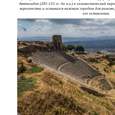
Атталидов (281-133 гг. до н.э.) в эллинистический пе
королевства и оставался важным городом для римлян,
его оставления.