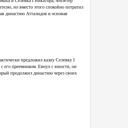
симаха и Селевка I Никатора, Филетер
телю, но вместо этого спокойно потратил
овав династию Атталидов и основав
актически предложил казну Селевку I
 с его преемником. Евнух с юности, он
который продолжил династию через своих