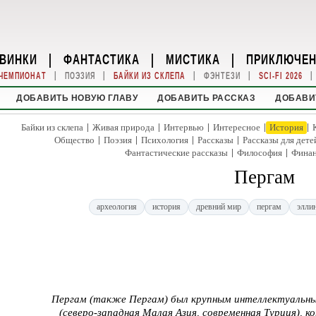
ВИНКИ
|
ФАНТАСТИКА
|
МИСТИКА
|
ПРИКЛЮЧЕ
|
|
|
|
|
ЧЕМПИОНАТ
ПОЭЗИЯ
БАЙКИ ИЗ СКЛЕПА
ФЭНТЕЗИ
SCI-FI 2026
ДОБАВИТЬ НОВУЮ ГЛАВУ
ДОБАВИТЬ РАССКАЗ
ДОБАВИ
|
|
|
|
|
Байки из склепа
Живая природа
Интервью
Интересное
История
|
|
|
|
Общество
Поэзия
Психология
Рассказы
Рассказы для дете
|
|
Фантастические рассказы
Философия
Фина
Пергам
археология
история
древний мир
пергам
элли
Пергам (также Пергам) был крупным интеллектуальны
(северо-западная Малая Азия, современная Турция), 