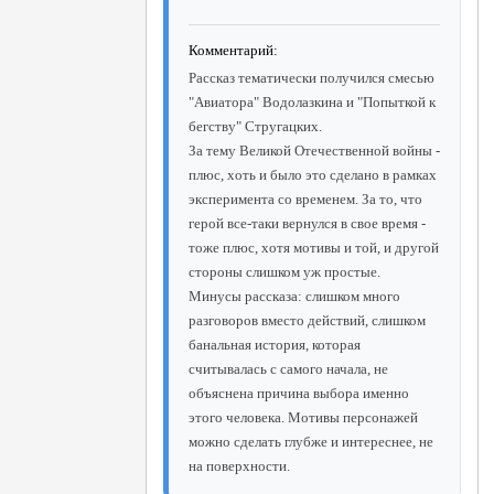
Комментарий:
Рассказ тематически получился смесью
"Авиатора" Водолазкина и "Попыткой к
бегству" Стругацких.
За тему Великой Отечественной войны -
плюс, хоть и было это сделано в рамках
эксперимента со временем. За то, что
герой все-таки вернулся в свое время -
тоже плюс, хотя мотивы и той, и другой
стороны слишком уж простые.
Минусы рассказа: слишком много
разговоров вместо действий, слишком
банальная история, которая
считывалась с самого начала, не
объяснена причина выбора именно
этого человека. Мотивы персонажей
можно сделать глубже и интереснее, не
на поверхности.