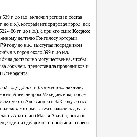
) в 539 г. до н.э. включил регион в состав
г. до н.э.), который игнорировал город, как
2-486 гг. до н.э.), а при его сыне
Ксерксе
ственному деятелю Гонгилосу который
79 году до н.э., выступая посредником
ыл в город около 399 г. до н.э.,
ая была достаточно могущественна, чтобы
 за добычей, предоставила проводников и
я Ксенофонта.
2 году до н.э. и был жестоко наказан,
 Персии Александром Македонским, после
ле смерти Александра в 323 году до н.э.
иадохов, которые затем сражались друг с
 часть Анатолии (Малая Азия) и, пока он
), ещё один из диадохов, он поставил своего