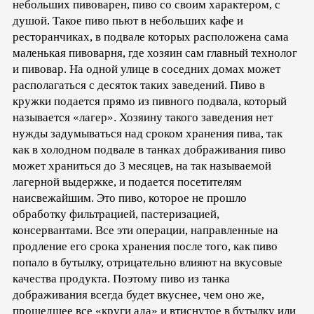
небольших пивоварен, пиво со своим характером, с
душой. Такое пиво пьют в небольших кафе и
ресторанчиках, в подвале которых расположена сама
маленькая пивоварня, где хозяин сам главный технолог
и пивовар. На одной улице в соседних домах может
располагаться с десяток таких заведений. Пиво в
кружки подается прямо из пивного подвала, который
называется «лагер». Хозяину такого заведения нет
нужды задумываться над сроком хранения пива, так
как в холодном подвале в танках дображивания пиво
может храниться до 3 месяцев, на так называемой
лагерной выдержке, и подается посетителям
наисвежайшим. Это пиво, которое не прошло
обработку фильтрацией, пастеризацией,
консервантами. Все эти операции, направленные на
продление его срока хранения после того, как пиво
попало в бутылку, отрицательно влияют на вкусовые
качества продукта. Поэтому пиво из танка
дображивания всегда будет вкуснее, чем оно же,
прошедшее все «круги ада» и втиснутое в бутылку или