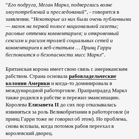
“
Его подруга, Меган Маркл, подверглась волне
злоупотреблений и преследований
”, - говорится в
заявлении. “
Некоторые из них были очень публичными
— мазок на первой полосе национальной газеты;
расовые оттенки комментариев; и откровенный
сексизм и расизм троллей социальных сетей и
комментариев к веб-статьям … Принц Гарри
беспокоится о безопасности мисс Маркл
”.
Британская корона имеет свою связь с американским
рабством. Страна основала
рабовладельческие
колонии Америки
и когда-то доминировала в
международной работорговле. Прапрапрадед Маркл
также родился в рабстве и пережил эмансипацию.
Королева
Елизавета II
до сих пор отказывалась
извиняться за роль Великобритании в работорговле (и
принц Гарри тоже не говорил об этом). Но проблема,
снова всплыла, когда потомок рабов переехал в
королевский дворец.