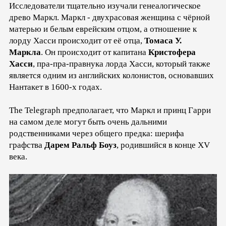
Исследователи тщательно изучали генеалогическое
древо Маркл. Маркл - двухрасовая женщина с чёрной
матерью и белым еврейским отцом, а отношение к
лорду Хасси происходит от её отца,
Томаса У.
Маркла
. Он происходит от капитана
Кристофера
Хасси
, пра-пра-правнука лорда Хасси, который также
является одним из английских колонистов, основавших
Нантакет в 1600-х годах.
The Telegraph предполагает, что Маркл и принц Гарри
на самом деле могут быть очень дальними
родственниками через общего предка: шерифа
графства
Дарем Ральф Боуз
, родившийся в конце XV
века.