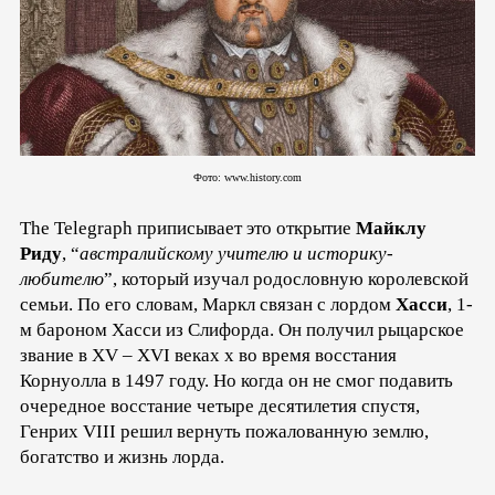
Фото: www.history.com
The Telegraph приписывает это открытие
Майклу
Риду
, “
австралийскому учителю и историку-
любителю
”, который изучал родословную королевской
семьи. По его словам, Маркл связан с лордом
Хасси
, 1-
м бароном Хасси из Слифорда. Он получил рыцарское
звание в XV – XVI веках х во время восстания
Корнуолла в 1497 году. Но когда он не смог подавить
очередное восстание четыре десятилетия спустя,
Генрих VIII решил вернуть пожалованную землю,
богатство и жизнь лорда.