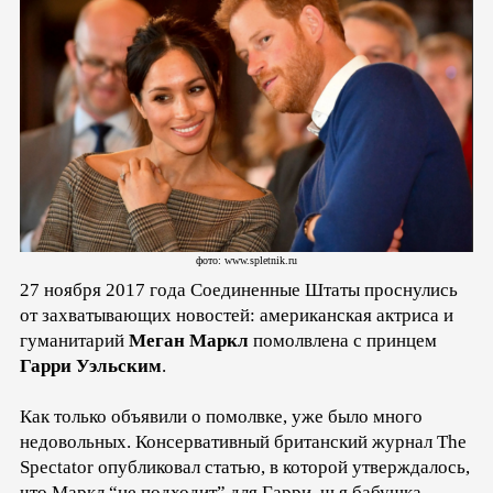
фото: www.spletnik.ru
27 ноября 2017 года Соединенные Штаты проснулись
от захватывающих новостей: американская актриса и
гуманитарий
Меган Маркл
помолвлена с принцем
Гарри Уэльским
.
Как только объявили о помолвке, уже было много
недовольных. Консервативный британский журнал The
Spectator опубликовал статью, в которой утверждалось,
что Маркл “не подходит” для Гарри, чья бабушка