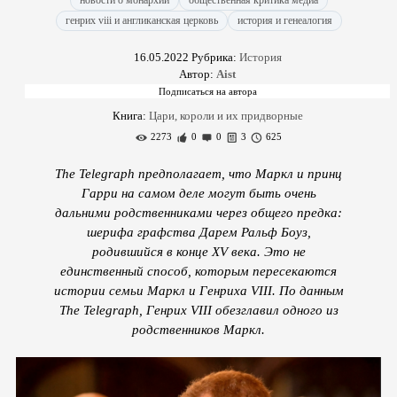
новости о монархии
общественная критика медиа
генрих viii и англиканская церковь
история и генеалогия
16.05.2022
Рубрика:
История
Автор:
Aist
Книга:
Цари, короли и их придворные
2273
0
0
3
625
The Telegraph предполагает, что Маркл и принц
Гарри на самом деле могут быть очень
дальними родственниками через общего предка:
шерифа графства Дарем Ральф Боуз,
родившийся в конце XV века. Это не
единственный способ, которым пересекаются
истории семьи Маркл и Генриха VIII. По данным
The Telegraph, Генрих VIII обезглавил одного из
родственников Маркл.