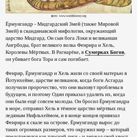
фото: www.worldhistory.org
Ёрмунгандр - Мидгардский Змей (также Мировой
Змей) в скандинавской мифологии, окружающий
царство Мидгард. Он сын бога Локи и великанши
Ангрбоды, брат великого волка Фенрира и Хель,
Королевы Мёртвых. В Рагнарёке, в
Сумерках Богов
,
он убивает бога Тора и сам погибает.
Фенрир, Ёрмунгандр и Хель жили со своей матерью в
Йотунхейме, царстве великанов, когда боги Асгарда
получили пророчество, что они вызовут проблемы в
будущем, и поэтому Один приказал удалить их, когда
они были ещё совсем молоды. Он бросил Ёрмунгандра
в море, отправил Хель в тёмное царство мёртвых под
ледяным Нифльхеймом, и в конце концов привязал
Фенрира к скале на острове. Ёрмунгандр вырос до
таких огромных размеров, что окружил мир – который
представлялся как плоский диск - и держал свой хвост