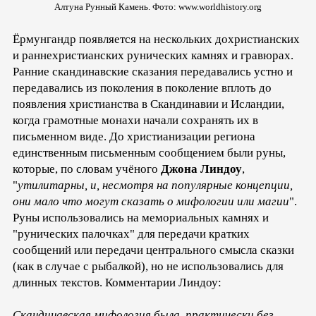
Алтуна Рунный Камень. Фото: www.worldhistory.org
Ёрмунгандр появляется на нескольких дохристианских
и раннехристианских рунических камнях и гравюрах.
Ранние скандинавские сказания передавались устно и
передавались из поколения в поколение вплоть до
появления христианства в Скандинавии и Исландии,
когда грамотные монахи начали сохранять их в
письменном виде. До христианизации региона
единственным письменным сообщением были руны,
которые, по словам учёного
Джона Линдоу
,
"
утилитарны, и, несмотря на популярные концепции,
они мало что могут сказать о мифологии или магии
".
Руны использовались на мемориальных камнях и
"рунических палочках" для передачи кратких
сообщений или передачи центрального смысла сказки
(как в случае с рыбалкой), но не использовались для
длинных текстов. Комментарии Линдоу:
Скандинавская мифология была, практически без