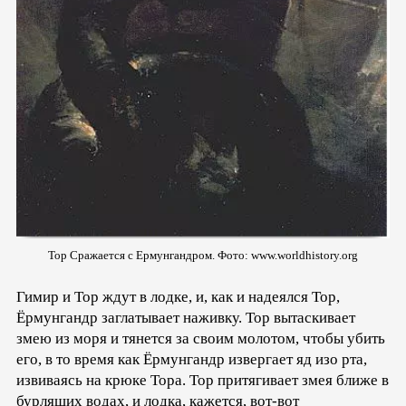
Тор Сражается с Ермунгандром. Фото: www.worldhistory.org
Гимир и Тор ждут в лодке, и, как и надеялся Тор,
Ёрмунгандр заглатывает наживку. Тор вытаскивает
змею из моря и тянется за своим молотом, чтобы убить
его, в то время как Ёрмунгандр извергает яд изо рта,
извиваясь на крюке Тора. Тор притягивает змея ближе в
бурлящих водах, и лодка, кажется, вот-вот