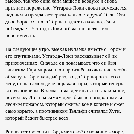
высоко, так что одна лапа машет в воздухе и снова
признает поражение. Утгарда-Локи снова насмехается
над ним и предлагает сразиться со старухой Элли. Эти
двое борются, пока Тор не падает на колено, Элли
побеждает. Утгарда-Локи всё же позволяет им
переночевать.
На следующее утро, выехав из замка вместе с Тором и
его спутниками, Утгарда-Локи рассказывает об их
приключениях. Сначала он показывает, что он был
гигантом Скримиром, и он произнёс заклинание, чтобы
обмануть Тора; каждый раз, когда Тор поражал его в
лесу, он на самом деле поражал горы, которые теперь
все выровнены. В замке тоже действовало заклинание,
поскольку Логи на самом деле был не придворным, а
лесным пожаром, который сжигал все в корыте и сжёг
само корыто, а противником Тьяльфи считался Хуги,
который бежит быстрее всех.
Рог, из которого пил Тор, имел своё основание в море,