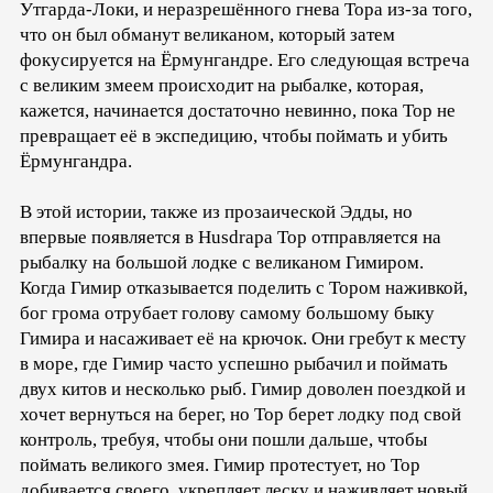
Утгарда-Локи, и неразрешённого гнева Тора из-за того,
что он был обманут великаном, который затем
фокусируется на Ёрмунгандре. Его следующая встреча
с великим змеем происходит на рыбалке, которая,
кажется, начинается достаточно невинно, пока Тор не
превращает её в экспедицию, чтобы поймать и убить
Ёрмунгандра.
В этой истории, также из прозаической Эдды, но
впервые появляется в Husdrapa Тор отправляется на
рыбалку на большой лодке с великаном Гимиром.
Когда Гимир отказывается поделить с Тором наживкой,
бог грома отрубает голову самому большому быку
Гимира и насаживает её на крючок. Они гребут к месту
в море, где Гимир часто успешно рыбачил и поймать
двух китов и несколько рыб. Гимир доволен поездкой и
хочет вернуться на берег, но Тор берет лодку под свой
контроль, требуя, чтобы они пошли дальше, чтобы
поймать великого змея. Гимир протестует, но Тор
добивается своего, укрепляет леску и наживляет новый,