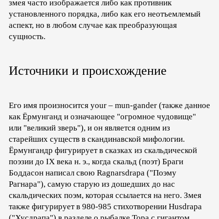
змея часто изображается либо как противник
установленного порядка, либо как его неотъемлемый
аспект, но в любом случае как преобразующая
сущность.
Источники и происхождение
Его имя произносится your – mun-gander (также данное
как Ёрмунганд и означающее "огромное чудовище"
или "великий зверь"), и он является одним из
старейших существ в скандинавской мифологии.
Ёрмунгандр фигурирует в сказках из скальдической
поэзии до IX века н. э., когда скальд (поэт) Браги
Боддасон написал свою Ragnarsdrapa ("Поэму
Рагнара"), самую старую из дошедших до нас
скальдических поэм, которая ссылается на него. Змея
также фигурирует в 980-985 стихотворении Husdrapa
("Хусдрапа") в разделе о рыбалке Тора с гигантом