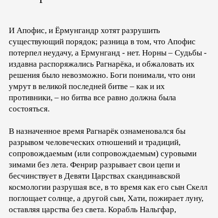
И Апофис, и Ёрмунгандр хотят разрушить
существующий порядок; разница в том, что Апофис
потерпел неудачу, а Ермунганд - нет. Норны – Судьбы -
издавна распоряжались Рагнарёка, и обжаловать их
решения было невозможно. Боги понимали, что они
умрут в великой последней битве – как и их
противники, – но битва все равно должна была
состояться.
В назначенное время Рагнарёк ознаменовался бы
разрывом человеческих отношений и традиций,
сопровождаемым (или сопровождаемым) суровыми
зимами без лета. Фенрир разрывает свои цепи и
бесчинствует в Девяти Царствах скандинавской
космологии разрушая все, в то время как его сын Скелл
поглощает солнце, а другой сын, Хати, пожирает луну,
оставляя царства без света. Корабль Нальгфар,