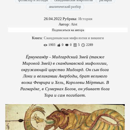
фольклор и легенды
скандинавская мифология
рагнарёк
аналитический разбор
26.04.2022
Рубрика:
История
Автор:
Aist
Книга:
Скандинавская мифология и викинги
1903
0
0
5
2289
Ёрмунгандр - Мидгардский Змей (также
Мировой Змей) в скандинавской мифологии,
окружающий царство Мидгард. Он сын бога
Локи и великанши Ангрбоды, брат великого
волка Фенрира и Хель, Королевы Мёртвых. В
Рагнарёке, в Сумерках Богов, он убивает бога
Тора и сам погибает.