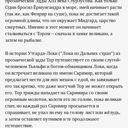
прозаической Эдды XIII века Стурлусона. Как только
Один бросил Ёрмунгандра в море, змей начинает расти
(так же, как Фенрир на суше), пока не достигает такой
огромной длины, что он окружает Мидгард, царство
смертных. Именно в этот момент он начинает
сталкиваться с Тором – сначала в замке великана, а
затем на рыбалке.
В истории Утгарда-Локи ("Локи из Дальних стран") из
прозаической эдды Тор путешествует со своим слугой-
человеком Тьяльфи и богом-обманщиком Локи, когда
он встречает великана по имени Скримир, который
предлагает нести для них мешок с едой, но завязывает
его так крепко, что даже могучий Тор не может открыть
его. Тор трижды нападает на Скримира со своим
огромным молотом, колотя его по голове, пока великан
спит, но каждый раз Скримир просыпается и
спрашивает, не упал ли ему на голову лист или жёлудь,
а затем оставляет путников и те продолжают
путешествие.