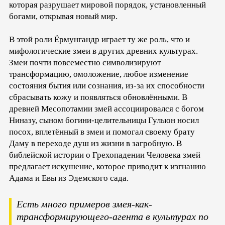
которая разрушает мировой порядок, установленный
богами, открывая новый мир.
В этой роли Ёрмунгандр играет ту же роль, что и
мифологические змеи в других древних культурах.
Змеи почти повсеместно символизируют
трансформацию, омоложение, любое изменение
состояния бытия или сознания, из-за их способности
сбрасывать кожу и появляться обновлёнными. В
древней Месопотамии змей ассоциировался с богом
Ниназу, сыном богини-целительницы Гулыон носил
посох, вплетённый в змеи и помогал своему брату
Даму в переходе душ из жизни в загробную. В
библейской истории о Грехопадении Человека змей
предлагает искушение, которое приводит к изгнанию
Адама и Евы из Эдемского сада.
Есть много примеров змея-как-
трансформирующего-агента в культурах по