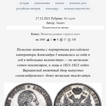
история
нумизматика
монеты
монетное дело
российская империя
александр i
польское королевство
27.12.2021
Рубрика:
История
Автор:
Auster
Книга:
Монеты разных стран и эпох
2666
2
0
17
338
Польские монеты с портретами российского
императора Александра I чеканились из года в
год в небольших количествах — по несколько
сотен экземпляров, и лишь в 1821-1823 годах
Варшавский монетный двор выпустил
«александровских» денег несколько тысяч штук.