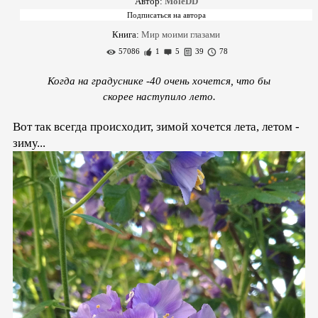
Автор:
MoleDD
Книга:
Мир моими глазами
57086
1
5
39
78
Когда на градуснике -40 очень хочется, что бы
скорее наступило лето.
Вот так всегда происходит, зимой хочется лета, летом -
зиму...