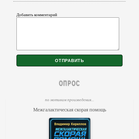
Добавить комментарий
ОПРОС
по мотивам произведения...
Межгалактическая скорая помощь