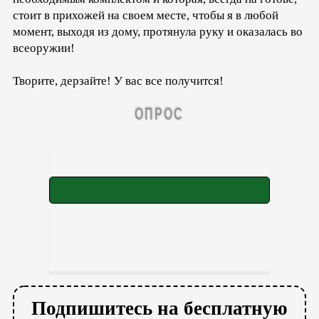
стоит в прихожей на своем месте, чтобы я в любой
момент, выходя из дому, протянула руку и оказалась во
всеоружии!
Творите, дерзайте! У вас все получится!
ОПРОС
Подпишитесь на бесплатную