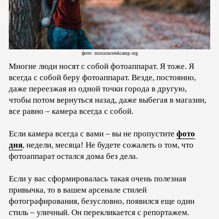
фото: missioncreekcamp.org
Многие люди носят с собой фотоаппарат. Я тоже. Я
всегда с собой беру фотоаппарат. Везде, постоянно,
даже переезжая из одной точки города в другую,
чтобы потом вернуться назад, даже выбегая в магазин,
все равно – камера всегда с собой.
Если камера всегда с вами – вы не пропустите
фото
дня
, недели, месяца! Не будете сожалеть о том, что
фотоаппарат остался дома без дела.
Если у вас сформировалась такая очень полезная
привычка, то в вашем арсенале стилей
фотографирования, безусловно, появился еще один
стиль – уличный. Он перекликается с репортажем.