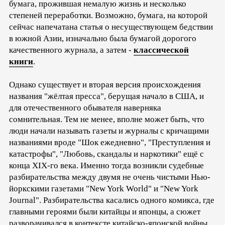
бумага, прожившая немалую жизнь и несколько
степеней переработки. Возможно, бумага, на которой
сейчас напечатана статья о несуществующем бедствии
в южной Азии, изначально была бумагой дорогого
качественного журнала, а затем -
классической
книги
.
Однако существует и вторая версия происхождения
названия "жёлтая пресса", берущая начало в США, и
для отечественного обывателя наверняка
сомнительная. Тем не менее, вполне может быть, что
люди начали называть газеты и журналы с кричащими
названиями вроде "Шок ежедневно", "Преступления и
катастрофы", "Любовь, скандалы и наркотики" ещё с
конца XIX-го века. Именно тогда возникли судебные
разбирательства между двумя не очень чистыми Нью-
йоркскими газетами "New York World" и "New York
Journal". Разбирательства касались одного комикса, где
главными героями были китайцы и японцы, а сюжет
разворачивался в контексте китайско-японской войны