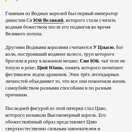
Главным из Водных королей был первый император
династии Ся
Юй Великий
, которого стали считать
водным божеством после его подвигов во время
Великого потопа.
Другими Водными королями считаются
У Цзысю
, бог
волн, построивший водяное колесо, труп которого
бросили в реку в кожаном мешке;
Сян Юй
, чьё тело не
тонуло в реке;
Цюй Юань
, память которого почитают
фестивалем лодок-драконов. Этих трёх легендарных
личностей объединяет то, что все они покончили жизнь
самоубийством разными способами и по разным
причинам.
Последней фигурой из этой пятерки стал Цзяо,
которого называли Высокомерный король. Его
обожествлённый образ представляет Цзяо
сверхъестественно сильным завоевателем и