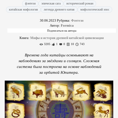
фэнтези
эпическая сага
исторический роман
китайская мифология
легенда древнего китая
мифологический эпос
30.06.2023
Рубрика:
Фэнтези
Автор:
Formica
Книга:
Мифы и история древней китайской цивилизации
3205
1
0
10
743
Времена года китайцы основывают на
наблюдениях за звёздами и солнцем. Сложная
система была построена на основе наблюдений
за орбитой Юпитера.