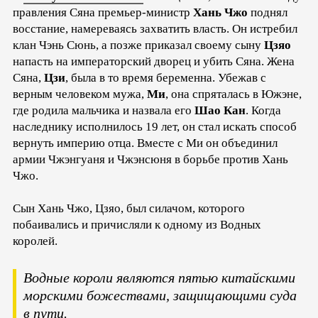
правления Сяна премьер-министр
Хань Чжо
поднял
восстание, намереваясь захватить власть. Он истребил
клан Чэнь Сюнь, а позже приказал своему сыну
Цзяо
напасть на императорский дворец и убить Сяна. Жена
Сяна,
Цзи
, была в то время беременна. Убежав с
верным человеком мужа,
Ми
, она спряталась в Южэне,
где родила мальчика и назвала его
Шао Кан
. Когда
наследнику исполнилось 19 лет, он стал искать способ
вернуть империю отца. Вместе с Ми он объединил
армии Чжэнгуаня и Чжэнсюня в борьбе против Хань
Чжо.
Сын Хань Чжо, Цзяо, был силачом, которого
побаивались и причисляли к одному из Водных
королей.
Водные короли являются пятью китайскими
морскими божествами, защищающими суда
в пути.