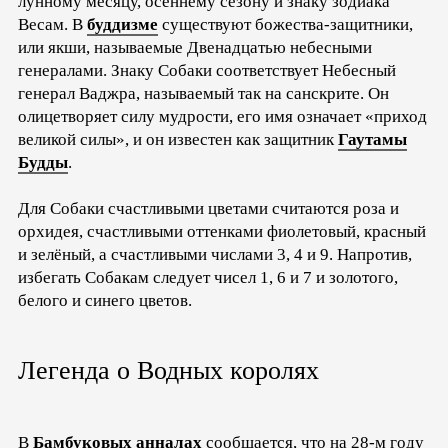
лунному месяцу, осеннему сезону и знаку зодиака
Весам. В
буддизме
существуют божества-защитники,
или якши, называемые Двенадцатью небесными
генералами. Знаку Собаки соответствует Небесный
генерал Ваджра, называемый так на санскрите. Он
олицетворяет силу мудрости, его имя означает «приход
великой силы», и он известен как защитник
Гаутамы
Будды
.
Для Собаки счастливыми цветами считаются роза и
орхидея, счастливыми оттенками фиолетовый, красный
и зелёный, а счастливыми числами 3, 4 и 9. Напротив,
избегать Собакам следует чисел 1, 6 и 7 и золотого,
белого и синего цветов.
Легенда о Водных королях
В
Бамбуковых анналах
сообщается, что на 28-м году