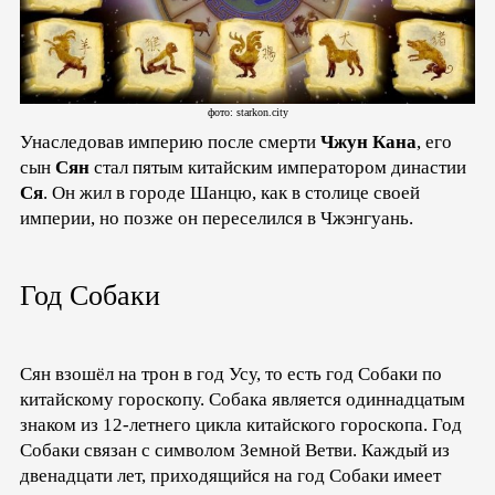
фото: starkon.city
Унаследовав империю после смерти
Чжун Кана
, его
сын
Сян
стал пятым китайским императором династии
Ся
. Он жил в городе Шанцю, как в столице своей
империи, но позже он переселился в Чжэнгуань.
Год Собаки
Сян взошёл на трон в год Усу, то есть год Собаки по
китайскому гороскопу. Собака является одиннадцатым
знаком из 12-летнего цикла китайского гороскопа. Год
Собаки связан с символом Земной Ветви. Каждый из
двенадцати лет, приходящийся на год Собаки имеет