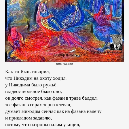
фото: jaaj.club
Как-то Яков говорил,
что Никодим на охоту ходил,
у Никодима было ружьё,
гладкоствольное было оно,
он долго смотрел, как фазан в траве балдел,
тот фазан в горах зерна клевал,
думает Никодим сейчас как на фазана налечу
и прикладом задавлю,
потому что патроны налим утащил,