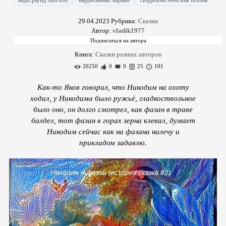
андеграунд хип-хоп
нарративная лирика
сюрреалистическая поэзия
29.04.2023
Рубрика:
Сказки
Автор:
vladik1977
Книга:
Сказки разных авторов
20250
0
0
25
101
Как-то Яков говорил, что Никодим на охоту
ходил, у Никодима было ружьё, гладкоствольное
было оно, он долго смотрел, как фазан в траве
балдел, тот фазан в горах зерна клевал, думает
Никодим сейчас как на фазана налечу и
прикладом задавлю.