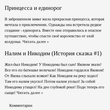
Принцесса и единорог
В заброшенном замке жила прекрасная принцесса, которая
мечтала о приключениях. Однажды она встретила редкое
создание - единорога. Вместе они отправились в опасное
путешествие, чтобы спасти своё королевство от злой
колдуньи.
Читать далее »
Налим и Никодим (История сказка #1)
Жил-был Никодим! У Никодима был сын! Яковом звали!
Все его по батюшке величали! Никодим гордился Яковом!
От Якова слыхали всякое! Как Никодим на реку ходил!
Там его налим укусил! Потом налим уплыл! За собой
Никодима утащил! На дно глубокой реки! Поди теперь его
сыщи!
Читать далее »
Комментарии