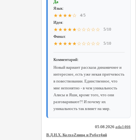
Да
Язык:
★★★★☆
4/5
Идея:
★★★★★☆☆☆☆☆
5/10
Финал:
★★★★★☆☆☆☆☆
5/10
Комментарий:
Новый вариант рассказа динамичнее и
интереснее, есть уже некая притчевость
в повествовании. Единственное, что
мне непонятно - в чем уникальность
Алисы и Яши, кроме того, что они
разговаривают?! И почему их
уникальность так влияет на мир.
05.08.2026
ada1466
В.Д.Н.Х. КолхоZница и Робот4ий