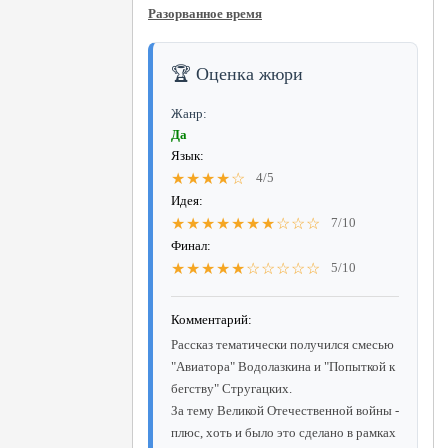
Разорванное время
🏆 Оценка жюри
Жанр:
Да
Язык:
★★★★☆
4/5
Идея:
★★★★★★★☆☆☆
7/10
Финал:
★★★★★☆☆☆☆☆
5/10
Комментарий:
Рассказ тематически получился смесью
"Авиатора" Водолазкина и "Попыткой к
бегству" Стругацких.
За тему Великой Отечественной войны -
плюс, хоть и было это сделано в рамках