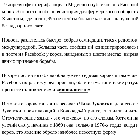
19 апреля офис шерифа округа Мэдисон опубликовал в Faceboo
коров. Это была необычная история для фермерского сообществ
Хьюстона, где полицейские отчёты больше касались нарушени
безнадзорного скота.
Новость разлетелась быстро, собрав семнадцать тысяч репостов 
международной. Большая часть сообщений концентрировалась
в посте на Facebook: у коров, найденных в шести местах, вырез
явных признаков борьбы.
Вскоре после этого была обнаружена седьмая корова в таком 
Facebook по-разному реагировали, обвиняя «сатанинские ритуа
процессе становления» и «
инопланетян
».
История с коровами заинтересовала
Чака Зуковски
, давнего и
Зуковски, проживающий в Колорадо-Спрингс, специализируется
Отсутствующие языки - это «почерк», по его словам. Хотя он н
увечий скоту, начиная с 1869 года, только в 1970-х годах, когд
коров, это явление обрело наиболее известную форму.