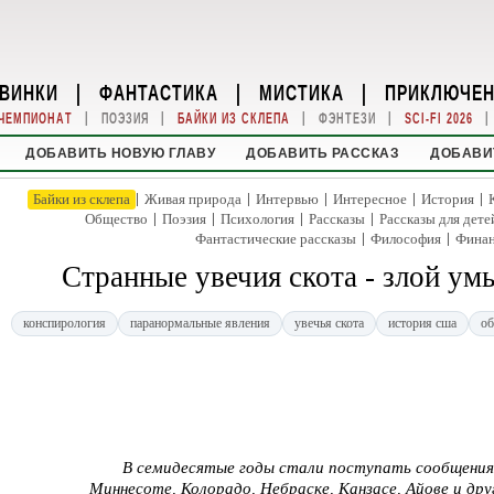
ВИНКИ
|
ФАНТАСТИКА
|
МИСТИКА
|
ПРИКЛЮЧЕ
|
|
|
|
|
ЧЕМПИОНАТ
ПОЭЗИЯ
БАЙКИ ИЗ СКЛЕПА
ФЭНТЕЗИ
SCI-FI 2026
ДОБАВИТЬ НОВУЮ ГЛАВУ
ДОБАВИТЬ РАССКАЗ
ДОБАВИ
|
|
|
|
|
Байки из склепа
Живая природа
Интервью
Интересное
История
|
|
|
|
Общество
Поэзия
Психология
Рассказы
Рассказы для дете
|
|
Фантастические рассказы
Философия
Фина
Странные увечия скота - злой ум
конспирология
паранормальные явления
увечья скота
история сша
об
В семидесятые годы стали поступать сообщения 
Миннесоте, Колорадо, Небраске, Канзасе, Айове и дру