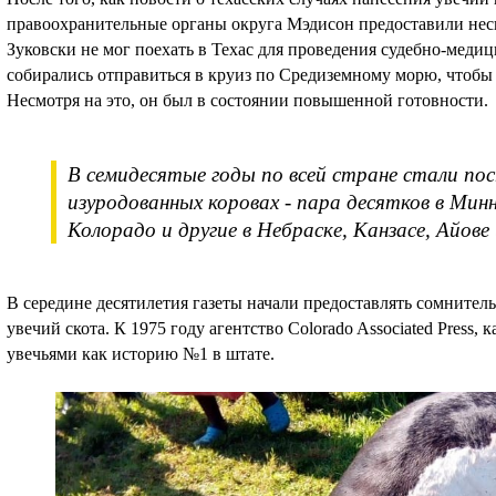
правоохранительные органы округа Мэдисон предоставили нес
Зуковски не мог поехать в Техас для проведения судебно-медиц
собирались отправиться в круиз по Средиземному морю, чтобы
Несмотря на это, он был в состоянии повышенной готовности.
В семидесятые годы по всей стране стали по
изуродованных коровах - пара десятков в Минн
Колорадо и другие в Небраске, Канзасе, Айове 
В середине десятилетия газеты начали предоставлять сомнитель
увечий скота. К 1975 году агентство Colorado Associated Press, 
увечьями как историю №1 в штате.