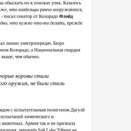
ы обыскать их в поисках улик. Казалось
же, что владельцы ранчо вооружаются,
, - писал сенатор от Колорадо
Флойд
дно, что нужно что-то делать, прежде
ал линии электропередач. Бюро
чном Колорадо, а Национальная гвардия
в выше, чем обычно.
оторые коровы стали
го оружия, не были столь
 рядом с испытательным полигоном Дагуэй
 испытаний химического и
ч животных. Армия так и не признала
илетия, репортёр Salt Lake Tribune не