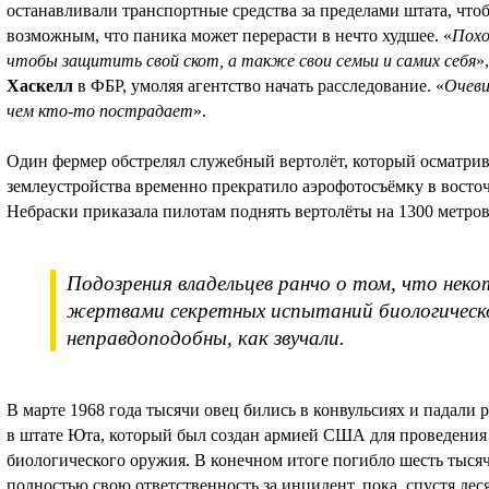
останавливали транспортные средства за пределами штата, чтоб
возможным, что паника может перерасти в нечто худшее. «
Похо
чтобы защитить свой скот, а также свои семьи и самих себя
»
Хаскелл
в ФБР, умоляя агентство начать расследование. «
Очеви
чем кто-то пострадает
».
Один фермер обстрелял служебный вертолёт, который осматрив
землеустройства временно прекратило аэрофотосъёмку в восто
Небраски приказала пилотам поднять вертолёты на 1300 метро
Подозрения владельцев ранчо о том, что нек
жертвами секретных испытаний биологическо
неправдоподобны, как звучали.
В марте 1968 года тысячи овец бились в конвульсиях и падали
в штате Юта, который был создан армией США для проведения
биологического оружия. В конечном итоге погибло шесть тыся
полностью свою ответственность за инцидент, пока, спустя десят