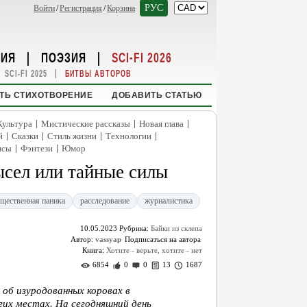
РУС
Войти
/
Регистрация
/
Корзина
НИЯ
|
ПОЭЗИЯ
|
SCI-FI 2026
|
SCI-FI 2025
БИТВЫ АВТОРОВ
ТЬ СТИХОТВОРЕНИЕ
ДОБАВИТЬ СТАТЬЮ
|
|
|
Культура
Мистические рассказы
Новая глава
|
|
|
|
й
Сказки
Стиль жизни
Технологии
|
|
нсы
Фэнтези
Юмор
ысел или тайные силы
щественная паника
расследование
журналистика
10.05.2023
Рубрика:
Байки из склепа
Автор:
vassyap
Книга:
Хотите - верьте, хотите - нет
6854
0
0
13
1687
об изуродованных коровах в
гих местах. На сегодняшний день