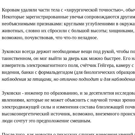
Коровам удаляли части тела с «хирургической точностью», обыч
Некоторые зарегистрированные увечья сопровождаются другими
необъяснимыми признаками: круглыми углублениями в окружа
животных, словно их сбросили с большой высоты; хищниками,
возможно, почувствовав, что что-то неладное.
Зуковски всегда держит необходимые вещи под рукой, чтобы п
таинственном, он мог выйти за дверь как можно быстрее. Его н
измеритель электромагнитного поля, счётчик Гейгера, камеру 
видения, банки с формальдегидом (для биологических образцов)
наблюдения за птицами, но отлично подходит и для наблюдени
Зуковски - инженер по образованию, и за десятилетия исследова
явлениями, которые не может объяснить с научной точки зрени
электродвижущей силы и изменения состава близлежащей почвы
высокоэнергетический источник, возможно, внеземного происх
люди сочтут это предположение смешным.
После того, как новости о техасских случаях нанесения увечий