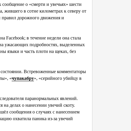
k сообщение о «смерти и увечьях» шести
а, жившего в сотне километрах к северу от
й правил дорожного движения и
на Facebook; в течение недели она стала
 на ужасающих подробностях, выделенных
аны языки и часть плоти на щеках, без
же состоянии. Встревоженные комментаторы
лы», «
чупакабру
», «серийного убийцу в
сследователя паранормальных явлений.
 на делах о нанесении увечий скоту.
ашёл сообщения о случаях с нанесением
а нацию охватила паника из-за увечий