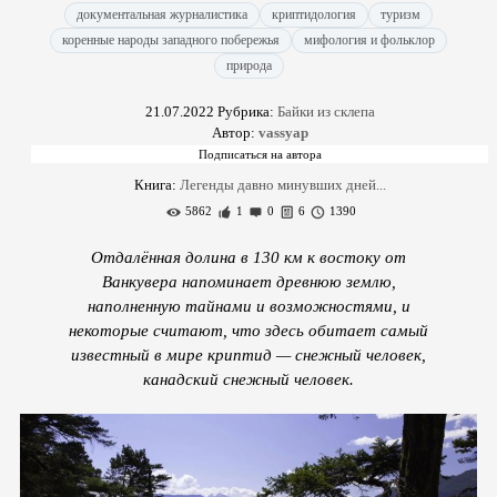
документальная журналистика
криптидология
туризм
коренные народы западного побережья
мифология и фольклор
природа
21.07.2022
Рубрика:
Байки из склепа
Автор:
vassyap
Книга:
Легенды давно минувших дней...
5862
1
0
6
1390
Отдалённая долина в 130 км к востоку от
Ванкувера напоминает древнюю землю,
наполненную тайнами и возможностями, и
некоторые считают, что здесь обитает самый
известный в мире криптид — снежный человек,
канадский снежный человек.