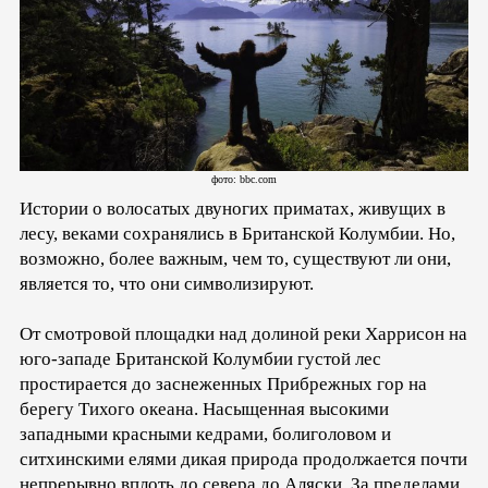
фото: bbc.com
Истории о волосатых двуногих приматах, живущих в
лесу, веками сохранялись в Британской Колумбии. Но,
возможно, более важным, чем то, существуют ли они,
является то, что они символизируют.
От смотровой площадки над долиной реки Харрисон на
юго-западе Британской Колумбии густой лес
простирается до заснеженных Прибрежных гор на
берегу Тихого океана. Насыщенная высокими
западными красными кедрами, болиголовом и
ситхинскими елями дикая природа продолжается почти
непрерывно вплоть до севера до Аляски. За пределами