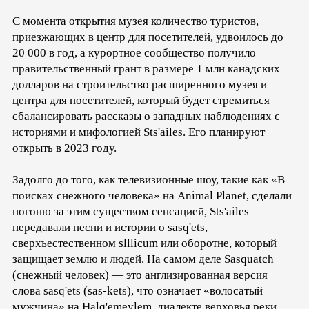
С момента открытия музея количество туристов,
приезжающих в центр для посетителей, удвоилось до
20 000 в год, а курортное сообщество получило
правительственный грант в размере 1 млн канадских
долларов на строительство расширенного музея и
центра для посетителей, который будет стремиться
сбалансировать рассказы о западных наблюдениях с
историями и мифологией Sts'ailes. Его планируют
открыть в 2023 году.
Задолго до того, как телевизионные шоу, такие как «В
поисках снежного человека» на Animal Planet, сделали
погоню за этим существом сенсацией, Sts'ailes
передавали песни и истории о sasq'ets,
сверхъестественном slllicum или оборотне, который
защищает землю и людей. На самом деле Sasquatch
(снежный человек) — это англизированная версия
слова sasq'ets (sas-kets), что означает «волосатый
мужчина» на Halq'emeylem, диалекте верховья реки