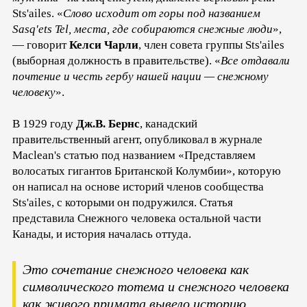
Sts'ailes. «
Слово исходит от горы под названием
Sasq'ets Tel, места, где собираются снежные люди
»,
— говорит
Келси Чарли
, член совета группы Sts'ailes
(выборная должность в правительстве). «
Все отдавали
почтение и честь гербу нашей нации — снежному
человеку
».
В 1929 году
Дж.В. Бернс
, канадский
правительственный агент, опубликовал в журнале
Maclean's статью под названием «Представляем
волосатых гигантов Британской Колумбии», которую
он написал на основе историй членов сообщества
Sts'ailes, с которыми он подружился. Статья
представила Снежного человека остальной части
Канады, и история началась оттуда.
Это сочетание снежного человека как
символического тотема и снежного человека
как живого примата вывело историю