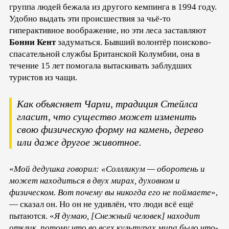
группа людей бежала из другого кемпинга в 1994 году.
Удобно выдать эти происшествия за чьё-то
гиперактивное воображение, но эти леса заставляют
Бонни Кент
задуматься. Бывший волонтёр поисково-
спасательной службы Британской Колумбии, она в
течение 15 лет помогала вытаскивать заблудших
туристов из чащи.
Как объясняет Чарли, традиция Стейлса
гласит, что существо может изменить
свою физическую форму на камень, дерево
или даже другое животное.
«
Мой дедушка говорил: «Соллликум — оборотень и
может находиться в двух мирах, духовном и
физическом. Вот почему вы никогда его не поймаете
»,
— сказал он. Но он не удивлён, что люди всё ещё
пытаются. «
Я думаю, [Снежный человек] находит
отклик, потому что во всех культурах мира было что-