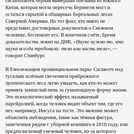
гигантопитек чёрная вымершая обезьяна из южного
Китая, которая могла пересечь Берингов мост и
остаться скрытой в обширных бореальных лесах
Северной Америки. Но тот факт, что никто не
представил достоверных документов о Снежном
человеке, беспокоит его. В конечном счёте, бремя
доказательства лежит на ДНК. «
Науке нужно то, что
наука всегда требовала: тело или часть тела
», —
говорит Стинбург.
В близлежащем провинциальном парке Сасквотч под
тусклым зелёным свечением прибрежного
тропического леса легко увидеть, как кто-то может
принять замшелый пень за гуманоидную форму жизни.
Это психологический эффект, называемый
парейдолией, когда человек видит объект там, где его
нет, например, Иисуса на тосте. Это явление может
объяснить наблюдения, такие как тёмная фигура,
замеченная рядом с уборной кемпинга в 2010 году, или
предполагаемый снежный человек, из-за которого