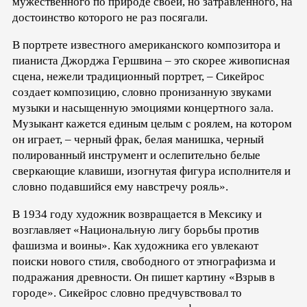
мужественного по природе своей, но затравленного, на
достоинство которого не раз посягали.
В портрете известного американского композитора и
пианиста Джорджа Гершвина – это скорее живописная
сцена, нежели традиционный портрет, – Сикейрос
создает композицию, словно пронизанную звуками
музыки и насыщенную эмоциями концертного зала.
Музыкант кажется единым целым с роялем, на котором
он играет, – черный фрак, белая манишка, черный
полированный инструмент и ослепительно белые
сверкающие клавиши, изогнутая фигура исполнителя и
словно подавшийся ему навстречу рояль».
В 1934 году художник возвращается в Мексику и
возглавляет «Национальную лигу борьбы против
фашизма и воины». Как художника его увлекают
поиски нового стиля, свободного от этнографизма и
подражания древности. Он пишет картину «Взрыв в
городе». Сикейрос словно предчувствовал то