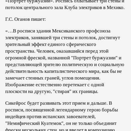
«Портрет буржуазии». Роспись охватывает три стены и
потолок центрального зала Клуба электриков в Мехико.
Г.С. Оганов пишет:
«…В росписи здания Мексиканского профсоюза
электриков, занявшей три стены и потолок, достигнут
зрительный эффект единого сферического
пространства. Человек, оказавшийся перед этой
огромной фреской, названной "Портрет буржуазии" и
представляющей зрителю политическую и социальную
действительность капиталистического мира, как бы не
замечает стенных граней, углов помещения.
Изображение естественно перетекает с одной
плоскости на другую, "стирая" их границы.
Сикейрос будет развивать этот прием и дальше. В
росписи, посвященной легендарному герою борьбы
индейцев против испанских завоевателей,
"Немифический Куатемок", он не только объединит
фрески нескольких стен, но и введет в композицию