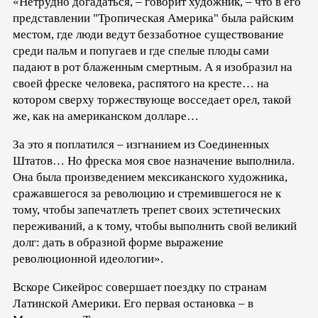
«Нетрудно догадаться, – говорит художник, – что в его
представлении "Тропическая Америка" была райским
местом, где люди ведут беззаботное существование
среди пальм и попугаев и где спелые плоды сами
падают в рот блаженным смертным. А я изобразил на
своей фреске человека, распятого на кресте… на
котором сверху торжествующе восседает орел, такой
же, как на американском долларе…
За это я поплатился – изгнанием из Соединенных
Штатов… Но фреска моя свое назначение выполнила.
Она была произведением мексиканского художника,
сражавшегося за революцию и стремившегося не к
тому, чтобы запечатлеть трепет своих эстетических
переживаний, а к тому, чтобы выполнить свой великий
долг: дать в образной форме выражение
революционной идеологии».
Вскоре Сикейрос совершает поездку по странам
Латинской Америки. Его первая остановка – в