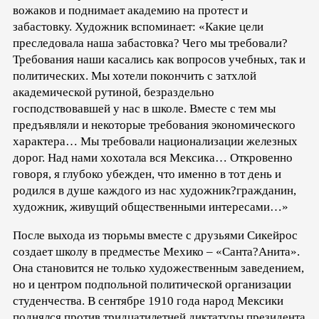
вожаков и поднимает академию на протест и
забастовку. Художник вспоминает: «Какие цели
преследовала наша забастовка? Чего мы требовали?
Требования наши касались как вопросов учебных, так и
политических. Мы хотели покончить с затхлой
академической рутиной, безраздельно
господствовавшей у нас в школе. Вместе с тем мы
предъявляли и некоторые требования экономического
характера… Мы требовали национализации железных
дорог. Над нами хохотала вся Мексика… Откровенно
говоря, я глубоко убежден, что именно в тот день и
родился в душе каждого из нас художник?гражданин,
художник, живущий общественными интересами…»
После выхода из тюрьмы вместе с друзьями Сикейрос
создает школу в предместье Мехико – «Санта?Анита».
Она становится не только художественным заведением,
но и центром подпольной политической организации
студенчества. В сентябре 1910 года народ Мексики
поднялся против тридцатилетней диктатуры президента