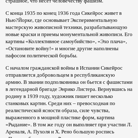
страшное, что несет человечеству фашизм.
С конца 1935 по конец 1936 года Сикейрос живет в
Нью?Йорке, где основывает Экспериментальную
мастерскую живописной техники, разрабатывающую
новые краски и приемы монументальной живописи. Его
картины «Коллективное самоубийство», «Эхо плача»,
«Остановите войну!» и многие другие наполнены
пафосом политической борьбы.
С началом гражданской войны в Испании Сикейрос
отправляется добровольцем в республиканскую
армию. В звании подполковника он бьется с фашистами
в легендарной бригаде Энрико Листера. Вернувшись на
родину в 1939 году, художник пишет несколько
станковых картин. Среди них – превосходная по
реалистической ясности образа, силе чувства,
выраженного в мощной пластике форм, картина
«Рыдание». В том же году он выполняет при участии Л.
Ареналя, А. Пухоля и Х. Рено большую роспись