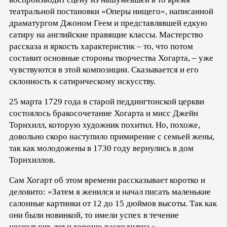
театральной постановки «Оперы нищего», написанной
драматургом Джоном Геем и представлявшей едкую
сатиру на английские правящие классы. Мастерство
рассказа и яркость характеристик – то, что потом
составит основные стороны творчества Хогарта, – уже
чувствуются в этой композиции. Сказывается и его
склонность к сатирическому искусству.
25 марта 1729 года в старой педдингтонской церкви
состоялось бракосочетание Хогарта и мисс Джейн
Торнхилл, которую художник похитил. Но, похоже,
довольно скоро наступило примирение с семьей жены,
так как молодожены в 1730 году вернулись в дом
Торнхиллов.
Сам Хогарт об этом времени рассказывает коротко и
деловито: «Затем я женился и начал писать маленькие
салонные картинки от 12 до 15 дюймов высоты. Так как
они были новинкой, то имели успех в течение
нескольких лет и хорошо расходились».