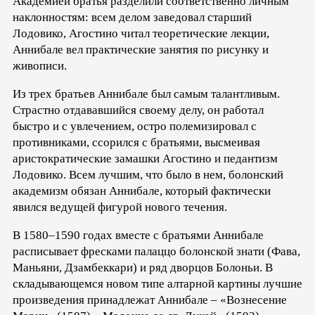
Академией братья разделили соответственно личным
наклонностям: всем делом заведовал старший
Лодовико, Агостино читал теоретические лекции,
Аннибале вел практические занятия по рисунку и
живописи.
Из трех братьев Аннибале был самым талантливым.
Страстно отдававшийся своему делу, он работал
быстро и с увлечением, остро полемизировал с
противниками, ссорился с братьями, высмеивая
аристократические замашки Агостино и педантизм
Лодовико. Всем лучшим, что было в нем, болонский
академизм обязан Аннибале, который фактически
явился ведущей фигурой нового течения.
В 1580–1590 годах вместе с братьями Аннибале
расписывает фресками палаццо болонской знати (Фава,
Маньяни, Дзамбеккари) и ряд дворцов Болоньи. В
складывающемся новом типе алтарной картины лучшие
произведения принадлежат Аннибале – «Вознесение