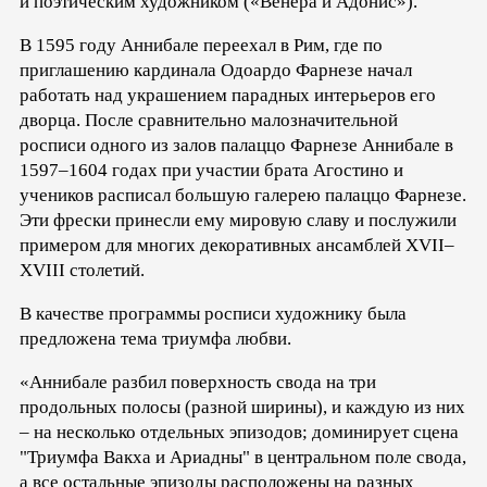
и поэтическим художником («Венера и Адонис»).
В 1595 году Аннибале переехал в Рим, где по
приглашению кардинала Одоардо Фарнезе начал
работать над украшением парадных интерьеров его
дворца. После сравнительно малозначительной
росписи одного из залов палаццо Фарнезе Аннибале в
1597–1604 годах при участии брата Агостино и
учеников расписал большую галерею палаццо Фарнезе.
Эти фрески принесли ему мировую славу и послужили
примером для многих декоративных ансамблей XVII–
XVIII столетий.
В качестве программы росписи художнику была
предложена тема триумфа любви.
«Аннибале разбил поверхность свода на три
продольных полосы (разной ширины), и каждую из них
– на несколько отдельных эпизодов; доминирует сцена
"Триумфа Вакха и Ариадны" в центральном поле свода,
а все остальные эпизоды расположены на разных