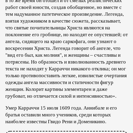
в то же время он отошел и от смелых реалистических
работ своей юности, создав обобщенное, но вместе с
тем надуманное патетическое произведение. Легенда,
взятая художником в качестве сюжета, рассказывает,
что святые почитательницы Христа являются на
поклонение его гробнице, но находят ее опустевшей; от
ангела, сидящего на краю саркофага, они узнают о
воскресении Христа. Легенда говорит об ангеле, что
"вид его был, как молния", и женщины – счастливы и
потрясены. Но образность и взволнованность древнего
текста не находят у Карраччи никакого отклика; он мог
только противопоставить легкие, извилистые очертания
одежды ангела массивности и статичности фигур
женщин. Колорит картины элементарен и даже
грубоват, но отличается силой и интенсивностью».
Умер Карраччи 15 июля 1609 года. Аннибале и его
братья оставили много учеников, среди которых
наиболее известны Гвидо Рени и Доменикино.