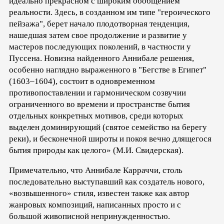
идеально прекрасном с широким обобщением
реальности. Здесь, в созданном им типе "героического
пейзажа", берет начало плодотворная тенденция,
нашедшая затем свое продолжение и развитие у
мастеров последующих поколений, в частности у
Пуссена. Новизна найденного Аннибале решения,
особенно наглядно выраженного в "Бегстве в Египет"
(1603–1604), состоит в одновременном
противопоставлении и гармоническом созвучии
ограниченного во времени и пространстве бытия
отдельных конкретных мотивов, среди которых
выделен доминирующий (святое семейство на берегу
реки), и бесконечной широты и покоя вечно длящегося
бытия природы как целого» (М.И. Свидерская).
Примечательно, что Аннибале Карраччи, столь
последовательно выступавший как создатель нового,
«возвышенного» стиля, известен также как автор
жанровых композиций, написанных просто и с
большой живописной непринужденностью.