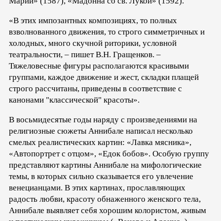
Марии» (1587), «Мадонна со св. Лукой» (1592).
«В этих импозантных композициях, то полных
взволнованного движения, то строго симметричных и
холодных, много скучной риторики, условной
театральности, – пишет В.Н. Гращенков. –
Тяжеловесные фигуры располагаются красивыми
группами, каждое движение и жест, складки плащей
строго рассчитаны, приведены в соответствие с
канонами "классической" красоты».
В восьмидесятые годы наряду с произведениями на
религиозные сюжеты Аннибале написал несколько
смелых реалистических картин: «Лавка мясника»,
«Автопортрет с отцом», «Едок бобов». Особую группу
представляют картины Аннибале на мифологические
темы, в которых сильно сказывается его увлечение
венецианцами. В этих картинах, прославляющих
радость любви, красоту обнаженного женского тела,
Аннибале выявляет себя хорошим колористом, живым