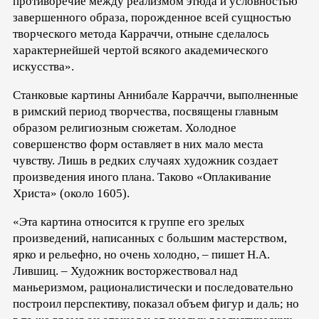
противоречие между реализмом этюда и условностью
завершенного образа, порожденное всей сущностью
творческого метода Карраччи, отныне сделалось
характернейшей чертой всякого академического
искусства».
Станковые картины Аннибале Карраччи, выполненные
в римский период творчества, посвящены главным
образом религиозным сюжетам. Холодное
совершенство форм оставляет в них мало места
чувству. Лишь в редких случаях художник создает
произведения иного плана. Таково «Оплакивание
Христа» (около 1605).
«Эта картина относится к группе его зрелых
произведений, написанных с большим мастерством,
ярко и рельефно, но очень холодно, – пишет Н.А.
Лившиц. – Художник восторжествовал над
маньеризмом, рационалистически и последовательно
построил перспективу, показал объем фигур и даль; но