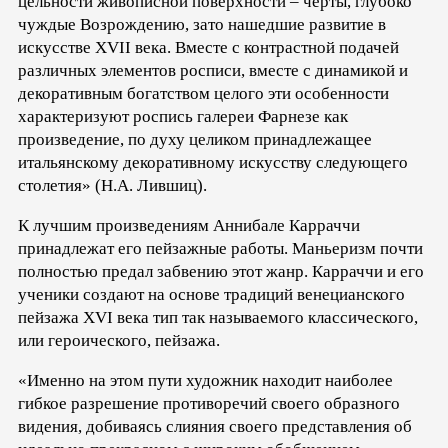
цельности живописной поверхности – черты, глубоко
чуждые Возрождению, зато нашедшие развитие в
искусстве XVII века. Вместе с контрастной подачей
различных элементов росписи, вместе с динамикой и
декоративным богатством целого эти особенности
характеризуют роспись галереи Фарнезе как
произведение, по духу целиком принадлежащее
итальянскому декоративному искусству следующего
столетия» (Н.А. Лившиц).
К лучшим произведениям Аннибале Карраччи
принадлежат его пейзажные работы. Маньеризм почти
полностью предал забвению этот жанр. Карраччи и его
ученики создают на основе традиций венецианского
пейзажа XVI века тип так называемого классического,
или героического, пейзажа.
«Именно на этом пути художник находит наиболее
гибкое разрешение противоречий своего образного
видения, добиваясь слияния своего представления об