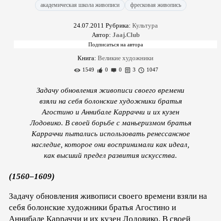
академическая школа живописи
фресковая живопись
24.07.2011
Рубрика:
Культура
Автор:
Jaaj.Club
Книга:
Великие художники
1549
0
0
3
1047
Задачу обновления живописи своего времени
взяли на себя болонские художники братья
Агостино и Аннибале Карраччи и их кузен
Лодовико. В своей борьбе с маньеризмом братья
Карраччи пытались использовать ренессансное
наследие, которое они воспринимали как идеал,
как высший предел развития искусства.
(1560–1609)
Задачу обновления живописи своего времени взяли на
себя болонские художники братья Агостино и
Аннибале Карраччи и их кузен Лодовико. В своей