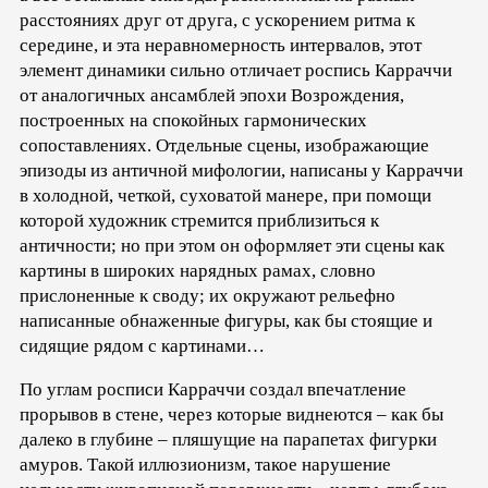
расстояниях друг от друга, с ускорением ритма к
середине, и эта неравномерность интервалов, этот
элемент динамики сильно отличает роспись Карраччи
от аналогичных ансамблей эпохи Возрождения,
построенных на спокойных гармонических
сопоставлениях. Отдельные сцены, изображающие
эпизоды из античной мифологии, написаны у Карраччи
в холодной, четкой, суховатой манере, при помощи
которой художник стремится приблизиться к
античности; но при этом он оформляет эти сцены как
картины в широких нарядных рамах, словно
прислоненные к своду; их окружают рельефно
написанные обнаженные фигуры, как бы стоящие и
сидящие рядом с картинами…
По углам росписи Карраччи создал впечатление
прорывов в стене, через которые виднеются – как бы
далеко в глубине – пляшущие на парапетах фигурки
амуров. Такой иллюзионизм, такое нарушение