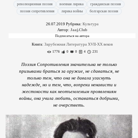
революционная поэзия
военная лирика
гражданская поэзия
поэзия сопротивления
лирика войны
болгарская поэзия
26.07.2019
Рубрика:
Культура
Автор:
Jaaj.Club
Книга:
Зарубежная Литература XVII-XX веков
1776
0
0
4
231
Поэзия Сопротивления значительна не только
призывами браться за оружие, не сдаваться, не
только тем, что она не давала угаснуть
надежде, но и тем, что, вопреки ненависти и
жестокости как неотъемлемым проявлениям
войны, она учила любить, оставаться добрыми,
не очерстветь.