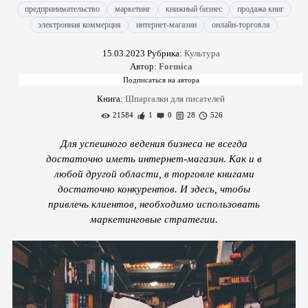
предпринимательство
маркетинг
книжный бизнес
продажа книг
электронная коммерция
интернет-магазин
онлайн-торговля
15.03.2023
Рубрика:
Культура
Автор:
Formica
Книга:
Шпаргалки для писателей
21584
1
0
28
526
Для успешного ведения бизнеса не всегда
достаточно иметь интернет-магазин. Как и в
любой другой области, в торговле книгами
достаточно конкурентов. И здесь, чтобы
привлечь клиентов, необходимо использовать
маркетинговые стратегии.