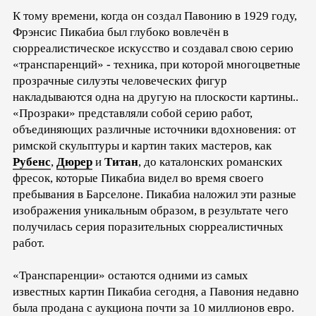
К тому времени, когда он создал Павонию в 1929 году,
Фрэнсис Пикабиа был глубоко вовлечён в
сюрреалистическое искусство и создавал свою серию
«транспаренций» - техника, при которой многоцветные
прозрачные силуэты человеческих фигур
накладываются одна на другую на плоскости картины..
«Прозраки» представляли собой серию работ,
объединяющих различные источники вдохновения: от
римской скульптуры и картин таких мастеров, как
Рубенс
,
Дюрер
и
Титан
, до каталонских романских
фресок, которые Пикабиа видел во время своего
пребывания в Барселоне. Пикабиа наложил эти разные
изображения уникальным образом, в результате чего
получилась серия поразительных сюрреалистичных
работ.
«Транспаренции» остаются одними из самых
известных картин Пикабиа сегодня, а Павония недавно
была продана с аукциона почти за 10 миллионов евро.