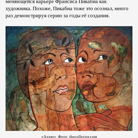
меняющейся карьере Франсиса Пикабиа как
художника. Похоже, Пикабиа тоже это осознал, много
раз демонстрируя серию за годы её создания.
«Аэлло». Фото:
thecollector.com