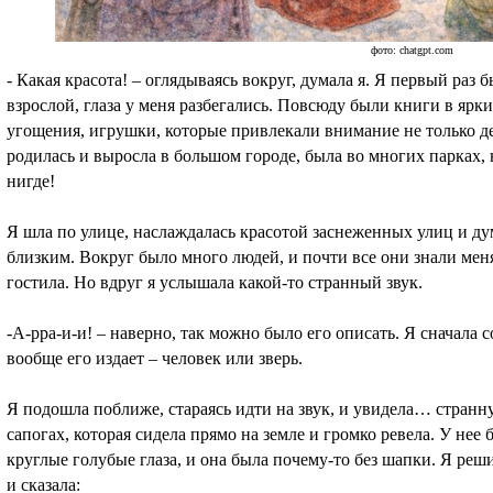
фото: chatgpt.com
- Какая красота! – оглядываясь вокруг, думала я. Я первый раз 
взрослой, глаза у меня разбегались. Повсюду были книги в ярки
угощения, игрушки, которые привлекали внимание не только де
родилась и выросла в большом городе, была во многих парках, 
нигде!
Я шла по улице, наслаждалась красотой заснеженных улиц и ду
близким. Вокруг было много людей, и почти все они знали меня
гостила. Но вдруг я услышала какой-то странный звук.
-А-рра-и-и! – наверно, так можно было его описать. Я сначала со
вообще его издает – человек или зверь.
Я подошла поближе, стараясь идти на звук, и увидела… странн
сапогах, которая сидела прямо на земле и громко ревела. У нее
круглые голубые глаза, и она была почему-то без шапки. Я реши
и сказала: