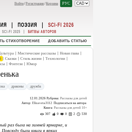
РУС
Войти
/
Регистрация
/
Корзина
НИЯ
|
ПОЭЗИЯ
|
SCI-FI 2026
|
SCI-FI 2025
БИТВЫ АВТОРОВ
ТЬ СТИХОТВОРЕНИЕ
ДОБАВИТЬ СТАТЬЮ
|
|
|
Культура
Мистические рассказы
Новая глава
|
|
|
|
й
Сказки
Стиль жизни
Технологии
|
|
нсы
Фэнтези
Юмор
енька
зка
драконы
дружба
12.01.2026
Рубрика:
Рассказы для детей
Автор:
Elizaveta3112
Книга:
Рассказы для детей 10+
307
0
0
2
530
вый раз была на зимней ярмарке, и
. Повсюду были книги в ярких