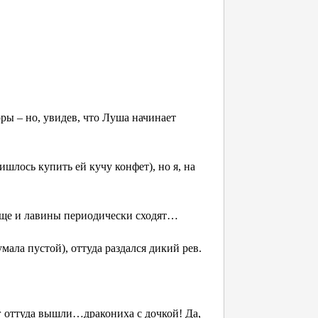
оры – но, увидев, что Луша начинает
ишлось купить ей кучу конфет), но я, на
 Еще и лавины периодически сходят…
мала пустой), оттуда раздался дикий рев.
г оттуда вышли…дракониха с дочкой! Да,