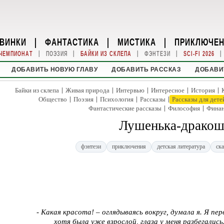
ВИНКИ
|
ФАНТАСТИКА
|
МИСТИКА
|
ПРИКЛЮЧЕ
|
|
|
|
|
ЧЕМПИОНАТ
ПОЭЗИЯ
БАЙКИ ИЗ СКЛЕПА
ФЭНТЕЗИ
SCI-FI 2026
ДОБАВИТЬ НОВУЮ ГЛАВУ
ДОБАВИТЬ РАССКАЗ
ДОБАВИ
|
|
|
|
|
Байки из склепа
Живая природа
Интервью
Интересное
История
|
|
|
|
Общество
Поэзия
Психология
Рассказы
Рассказы для дете
|
|
Фантастические рассказы
Философия
Фина
Лушенька-дракош
фэнтези
приключения
детская литература
ска
- Какая красота! – оглядываясь вокруг, думала я. Я пер
хотя была уже взрослой, глаза у меня разбегались