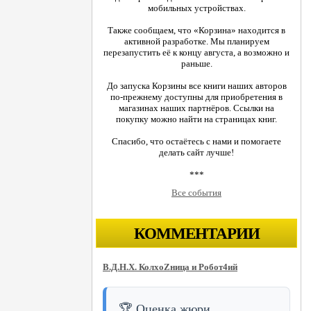
мобильных устройствах.
Также сообщаем, что «Корзина» находится в
активной разработке. Мы планируем
перезапустить её к концу августа, а возможно и
раньше.
До запуска Корзины все книги наших авторов
по-прежнему доступны для приобретения в
магазинах наших партнёров. Ссылки на
покупку можно найти на страницах книг.
Спасибо, что остаётесь с нами и помогаете
делать сайт лучше!
***
Все события
КОММЕНТАРИИ
В.Д.Н.Х. КолхоZница и Робот4ий
🏆 Оценка жюри