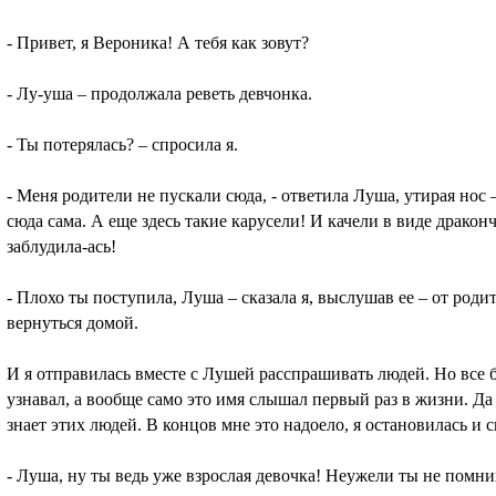
- Привет, я Вероника! А тебя как зовут?
- Лу-уша – продолжала реветь девчонка.
- Ты потерялась? – спросила я.
- Меня родители не пускали сюда, - ответила Луша, утирая нос 
сюда сама. А еще здесь такие карусели! И качели в виде драконч
заблудила-ась!
- Плохо ты поступила, Луша – сказала я, выслушав ее – от родит
вернуться домой.
И я отправилась вместе с Лушей расспрашивать людей. Но все б
узнавал, а вообще само это имя слышал первый раз в жизни. Да
знает этих людей. В концов мне это надоело, я остановилась и с
- Луша, ну ты ведь уже взрослая девочка! Неужели ты не помни