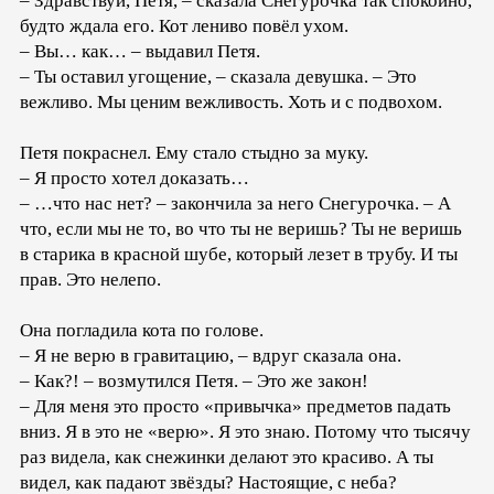
– Здравствуй, Петя, – сказала Снегурочка так спокойно,
будто ждала его. Кот лениво повёл ухом.
– Вы… как… – выдавил Петя.
– Ты оставил угощение, – сказала девушка. – Это
вежливо. Мы ценим вежливость. Хоть и с подвохом.
Петя покраснел. Ему стало стыдно за муку.
– Я просто хотел доказать…
– …что нас нет? – закончила за него Снегурочка. – А
что, если мы не то, во что ты не веришь? Ты не веришь
в старика в красной шубе, который лезет в трубу. И ты
прав. Это нелепо.
Она погладила кота по голове.
– Я не верю в гравитацию, – вдруг сказала она.
– Как?! – возмутился Петя. – Это же закон!
– Для меня это просто «привычка» предметов падать
вниз. Я в это не «верю». Я это знаю. Потому что тысячу
раз видела, как снежинки делают это красиво. А ты
видел, как падают звёзды? Настоящие, с неба?