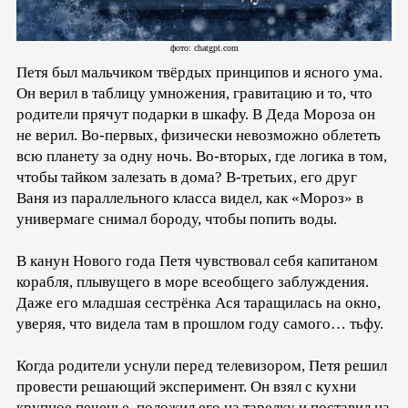
фото: chatgpt.com
Петя был мальчиком твёрдых принципов и ясного ума.
Он верил в таблицу умножения, гравитацию и то, что
родители прячут подарки в шкафу. В Деда Мороза он
не верил. Во-первых, физически невозможно облететь
всю планету за одну ночь. Во-вторых, где логика в том,
чтобы тайком залезать в дома? В-третьих, его друг
Ваня из параллельного класса видел, как «Мороз» в
универмаге снимал бороду, чтобы попить воды.
В канун Нового года Петя чувствовал себя капитаном
корабля, плывущего в море всеобщего заблуждения.
Даже его младшая сестрёнка Ася таращилась на окно,
уверяя, что видела там в прошлом году самого… тьфу.
Когда родители уснули перед телевизором, Петя решил
провести решающий эксперимент. Он взял с кухни
крупное печенье, положил его на тарелку и поставил на