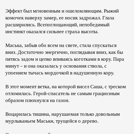
Эффект был мгновенным и ошеломляющим. Рыжий
комочек наверху замер, ее носик задрожал. Глаза
расширились. Всепоглощающий, непобедимый
инстинкт оказался сильнее страха высоты.
Маська, забыв обо всем на свете, стала спускаться
вниз. Достаточно энергично, поглядывая вниз, как бы
пятясь задом и цепко впиваясь коготками в кору. Пара
минут – и она оказалась у основания ствола, с
упоением тычась мордочкой в надушенную кору.
В этот момент ветка, на которой висел Саша, с треском
отломилась. Герой-спасатель не самым грациозным
образом плюхнулся на газон.
Воцарилась тишина, нарушаемая только довольным
мурлыканьем Маськи, трущейся о дерево.