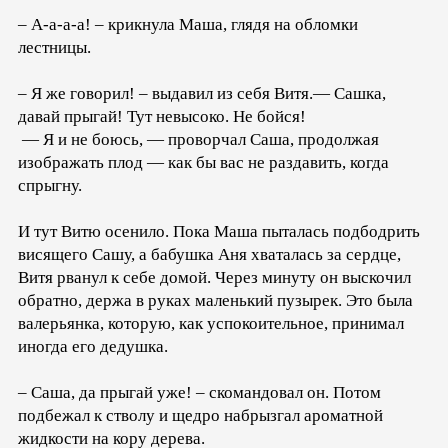
– А-а-а-а! – крикнула Маша, глядя на обломки
лестницы.
– Я же говорил! – выдавил из себя Витя.— Сашка,
давай прыгай! Тут невысоко. Не бойся!
— Я и не боюсь, — проворчал Саша, продолжая
изображать плод — как бы вас не раздавить, когда
спрыгну.
И тут Витю осенило. Пока Маша пыталась подбодрить
висящего Сашу, а бабушка Аня хваталась за сердце,
Витя рванул к себе домой. Через минуту он выскочил
обратно, держа в руках маленький пузырек. Это была
валерьянка, которую, как успокоительное, принимал
иногда его дедушка.
– Саша, да прыгай уже! – скомандовал он. Потом
подбежал к стволу и щедро набрызгал ароматной
жидкости на кору дерева.