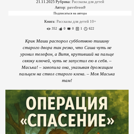
21.11.2025
Рубрика:
Рассказы для детей
Автор:
pavelross9
Книга:
Рассказы для детей 10+
352
0
0
1
622
Крик Маши распорол субботнюю тишину
старого двора так резко, что Саша чуть не
уронил телефон, а Витя, крутивший на пальце
связку ключей, чуть не запустил ею в себя. –
Маська! – завопила она, указывая дрожащим
пальцем на ствол старого клена. – Моя Маська
там!