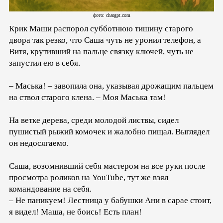
фото: chatgpt.com
Крик Маши распорол субботнюю тишину старого
двора так резко, что Саша чуть не уронил телефон, а
Витя, крутивший на пальце связку ключей, чуть не
запустил ею в себя.
– Маська! – завопила она, указывая дрожащим пальцем
на ствол старого клена. – Моя Маська там!
На ветке дерева, среди молодой листвы, сидел
пушистый рыжий комочек и жалобно пищал. Выглядел
он недосягаемо.
Саша, возомнивший себя мастером на все руки после
просмотра роликов на YouTube, тут же взял
командование на себя.
– Не паникуем! Лестница у бабушки Ани в сарае стоит,
я видел! Маша, не боись! Есть план!