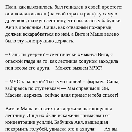
План, как выяснилось, был гениален в своей простоте:
они «одалживают» (на свой страх и риск) ту самую
древнюю, шаткую лестницу, что пылилась у бабушки
Ани в дровянике. Саша, как отважный пожарный,
должен вскарабкаться по ней, а Вите и Маше велено
было эту конструкцию держать.
– Саш, ты уверен? – скептически хмыкнул Витя, с
опаской глядя на то, как лестница ходуном заходила
под весом его друга. – Может, вызвем МЧС?
– МЧС за кошкой? Ты с ума сошел! – фыркнул Саша,
взбираясь по ступенькам — Мы справимся! Эй,
Маська, держись, сейчас дядя придет и тебя спасет!
Витя и Маша изо всех сил держали шатающуюся
лестницу. Лица их были искажены гримасами от
концентрации усилий. Бабушка Аня, вышедшая
покормить голубей, увидела это и ахнула: — Ах вы,