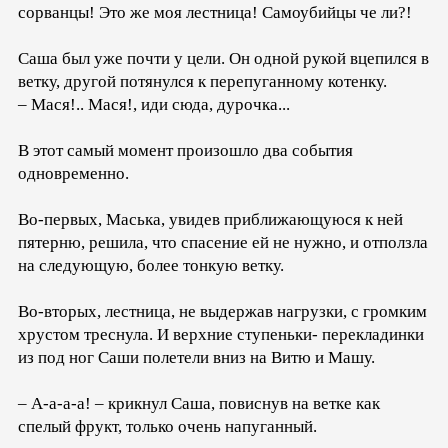
сорванцы! Это же моя лестница! Самоубийцы че ли?!
Саша был уже почти у цели. Он одной рукой вцепился в
ветку, другой потянулся к перепуганному котенку.
– Мася!.. Мася!, иди сюда, дурочка...
В этот самый момент произошло два события
одновременно.
Во-первых, Маська, увидев приближающуюся к ней
пятерню, решила, что спасение ей не нужно, и отползла
на следующую, более тонкую ветку.
Во-вторых, лестница, не выдержав нагрузки, с громким
хрустом треснула. И верхние ступеньки- перекладинки
из под ног Саши полетели вниз на Витю и Машу.
– А-а-а-а! – крикнул Саша, повиснув на ветке как
спелый фрукт, только очень напуганный.