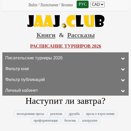
РУС
Войти
/
Регистрация
/
Корзина
Книги
&
Рассказы
РАСПИСАНИЕ ТУРНИРОВ 2026
Писательские турниры 2026
Фильтр книг
Фильтр публикаций
Личный кабинет
Наступит ли завтра?
молодежная проза
реализм
дружба
проза о взрослении
профориентация
болезнь
альтруизм