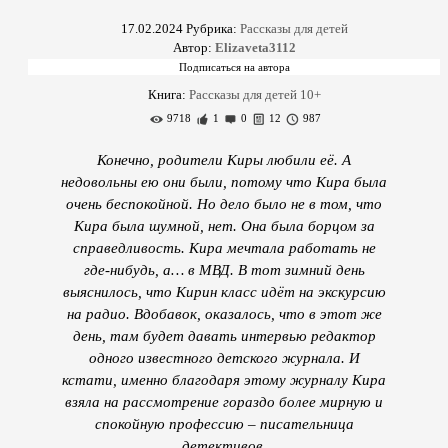
17.02.2024
Рубрика:
Рассказы для детей
Автор:
Elizaveta3112
Книга:
Рассказы для детей 10+
9718
1
0
12
987
Конечно, родители Киры любили её. А
недовольны ею они были, потому что Кира была
очень беспокойной. Но дело было не в том, что
Кира была шумной, нет. Она была борцом за
справедливость. Кира мечтала работать не
где-нибудь, а… в МВД. В тот зимний день
выяснилось, что Кирин класс идёт на экскурсию
на радио. Вдобавок, оказалось, что в этот же
день, там будет давать интервью редактор
одного известного детского журнала. И
кстати, именно благодаря этому журналу Кира
взяла на рассмотрение гораздо более мирную и
спокойную профессию – писательница
детективов.