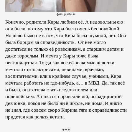
фото: pikabu.ru
Конечно, родители Киры любили её. А недовольны ею
они были, потому что Кира была очень беспокойной.
Но дело было не в том, что Кира была шумной, нет. Она
была борцом за справедливость. От неё могло
достаться не только её ровесникам, а старшим детям и
даже взрослым. И мечта у Киры тоже была
нестандартная. Тогда как все её знакомые девочки
мечтали стать актрисами, певицами, врачами,
воспитателями, или в крайнем случае, учёными, Кира
мечтала работать не где-нибудь, а… в МВД. Да, так всё
и было, она хотела стать следователем или
полицейским. А пока от справедливой, но задиристой
девчонки, покоя не было ни в школе, ни дома. И никто
не знал, где совсем скоро Кирина тяга к справедливости
придется как нельзя кстати.
***