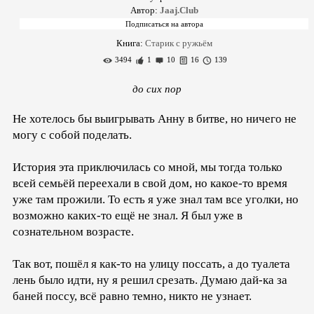
Автор:
Jaaj.Club
Книга:
Старик с ружьём
3494
1
10
16
139
до сих пор
Не хотелось бы выигрывать Анну в битве, но ничего не
могу с собой поделать.
История эта приключилась со мной, мы тогда только
всей семьёй переехали в свой дом, но какое-то время
уже там прожили. То есть я уже знал там все уголки, но
возможно каких-то ещё не знал. Я был уже в
сознательном возрасте.
Так вот, пошёл я как-то на улицу поссать, а до туалета
лень было идти, ну я решил срезать. Думаю дай-ка за
баней поссу, всё равно темно, никто не узнает.