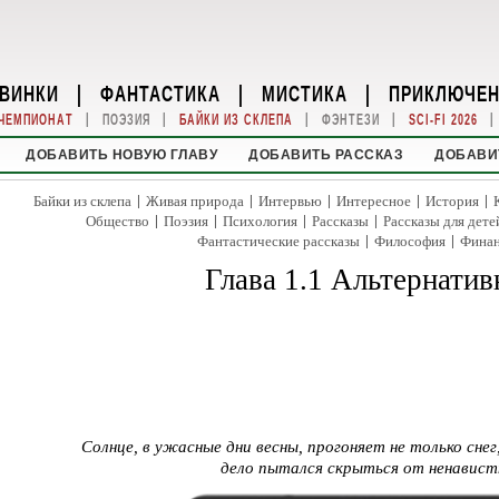
ВИНКИ
|
ФАНТАСТИКА
|
МИСТИКА
|
ПРИКЛЮЧЕ
|
|
|
|
|
ЧЕМПИОНАТ
ПОЭЗИЯ
БАЙКИ ИЗ СКЛЕПА
ФЭНТЕЗИ
SCI-FI 2026
ДОБАВИТЬ НОВУЮ ГЛАВУ
ДОБАВИТЬ РАССКАЗ
ДОБАВИ
|
|
|
|
|
Байки из склепа
Живая природа
Интервью
Интересное
История
|
|
|
|
Общество
Поэзия
Психология
Рассказы
Рассказы для дете
|
|
Фантастические рассказы
Философия
Фина
Глава 1.1 Альтернатив
Солнце, в ужасные дни весны, прогоняет не только снег,
дело пытался скрыться от ненавист