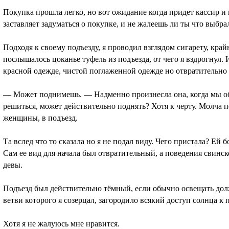
Покупка прошла легко, но вот ожидание когда придет кассир и 
заставляет задуматься о покупке, и не жалеешь ли ты что выбра
Подходя к своему подъезду, я проводил взглядом сигарету, кра
послышалось цоканье туфель из подъезда, от чего я вздрогнул
красной одежде, чистой поглаженной одежде но отвратительно 
— Может поднимешь. — Надменно произнесла она, когда мы оба
решиться, может действительно поднять? Хотя к черту. Молча п
женщины, в подъезд.
Та вслед что то сказала но я не подал виду. Чего пристала? Ей 
Сам ее вид для начала был отвратительный, а поведения свинск
девы.
Подъезд был действительно тёмный, если обычно освещать долж
ветви которого я созерцал, загородило всякий доступ солнца к п
Хотя я не жалуюсь мне нравится.