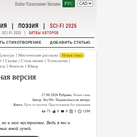
РУС
Войти
/
Регистрация
/
Корзина
НИЯ
|
ПОЭЗИЯ
|
SCI-FI 2026
|
SCI-FI 2025
БИТВЫ АВТОРОВ
ТЬ СТИХОТВОРЕНИЕ
ДОБАВИТЬ СТАТЬЮ
|
|
|
Культура
Мистические рассказы
Новая глава
|
|
|
|
й
Сказки
Стиль жизни
Технологии
|
|
нсы
Фэнтези
Юмор
ная версия
27.06.2026
Рубрика:
Новая глава
Автор:
BeyMir
Книга:
Путь из трупов: Преступления без наказания
75
0
0
1
1200
 но и мое настроение. Ведь я то и
ных мной лучей.