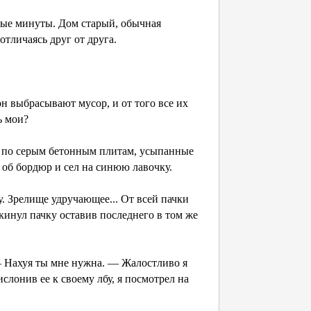
нные минуты. Дом старый, обычная
отличаясь друг от друга.
он выбрасывают мусор, и от того все их
ь мои?
 по серым бетонным плитам, усыпанные
 об бордюр и сел на синюю лавочку.
. Зрелище удручающее... От всей пачки
кинул пачку оставив последнего в том же
 — Нахуя ты мне нужна. — Жалостливо я
ислонив ее к своему лбу, я посмотрел на