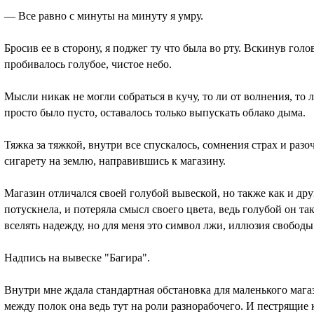
— Все равно с минуты на минуту я умру.
Бросив ее в сторону, я поджег ту что была во рту. Вскинув голо
пробивалось голубое, чистое небо.
Мысли никак не могли собраться в кучу, то ли от волнения, то л
просто было пусто, оставалось только выпускать облако дыма.
Тяжка за тяжкой, внутри все спускалось, сомнения страх и разо
сигарету на землю, направившись к магазину.
Магазин отличался своей голубой вывеской, но также как и дру
потускнела, и потеряла смысл своего цвета, ведь голубой он 
вселять надежду, но для меня это символ лжи, иллюзия свободы
Надпись на вывеске "Багира".
Внутри мне ждала стандартная обстановка для маленького маг
между полок она ведь тут на роли разнорабочего. И пестрящие