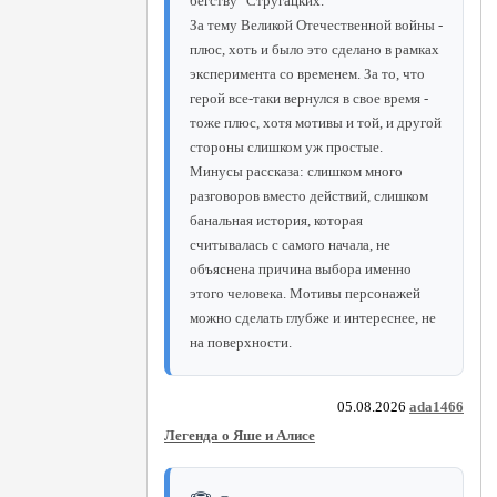
бегству" Стругацких.
За тему Великой Отечественной войны -
плюс, хоть и было это сделано в рамках
эксперимента со временем. За то, что
герой все-таки вернулся в свое время -
тоже плюс, хотя мотивы и той, и другой
стороны слишком уж простые.
Минусы рассказа: слишком много
разговоров вместо действий, слишком
банальная история, которая
считывалась с самого начала, не
объяснена причина выбора именно
этого человека. Мотивы персонажей
можно сделать глубже и интереснее, не
на поверхности.
05.08.2026
ada1466
Легенда о Яше и Алисе