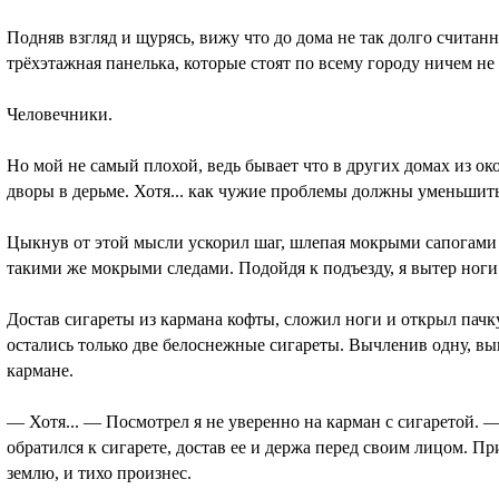
Подняв взгляд и щурясь, вижу что до дома не так долго счита
трёхэтажная панелька, которые стоят по всему городу ничем не 
Человечники.
Но мой не самый плохой, ведь бывает что в других домах из ок
дворы в дерьме. Хотя... как чужие проблемы должны уменьшит
Цыкнув от этой мысли ускорил шаг, шлепая мокрыми сапогами
такими же мокрыми следами. Подойдя к подъезду, я вытер ноги
Достав сигареты из кармана кофты, сложил ноги и открыл пачку
остались только две белоснежные сигареты. Вычленив одну, вы
кармане.
— Хотя... — Посмотрел я не уверенно на карман с сигаретой.
обратился к сигарете, достав ее и держа перед своим лицом. Пр
землю, и тихо произнес.