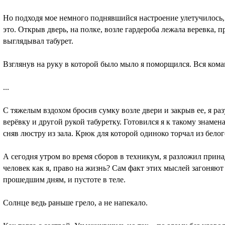
Но подходя мое немного поднявшийся настроение улетучилось, 
это. Открыв дверь, на полке, возле гардероба лежала веревка, п
выглядывал табурет.
Взглянув на руку в которой было мыло я поморщился. Вся коман
...
С тяжелым вздохом бросив сумку возле двери и закрыв ее, я ра
верёвку и другой рукой табуретку. Готовился я к такому знам
сняв люстру из зала. Крюк для которой одиноко торчал из белог
А сегодня утром во время сборов в техникум, я разложил прин
человек как я, право на жизнь? Сам факт этих мыслей загоняют
прошедшим дням, и пустоте в теле.
Солнце ведь раньше грело, а не напекало.