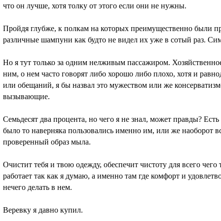
что он лучше, хотя толку от этого если они не нужны.
Пройдя глубже, к полкам на которых преимущественно были пр
различные шампуни как будто не видел их уже в сотый раз. Сим
Но я тут только за одним нелживым пассажиром. Хозяйственно
ним, о нем часто говорят либо хорошо либо плохо, хотя и рав
или обещаний, я бы назвал это мужеством или же консерватизм
вызывающие.
Семьдесят два процента, но чего я не знал, может правды? Ест
было то наверняка пользовались именно им, или же наоборот вс
проверенный образ мыла.
Очистит тебя и твою одежду, обеспечит чистоту для всего чего
работает так как я думаю, а именно там где комфорт и удовлет
нечего делать в нем.
Веревку я давно купил.