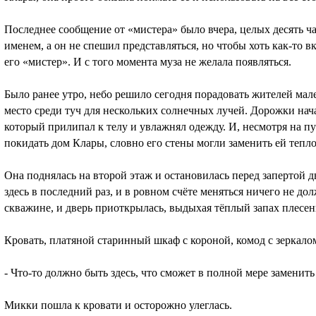
Последнее сообщение от «мистера» было вчера, целых десять ча
именем, а он не спешил представляться, но чтобы хоть как-то в
его «мистер». И с того момента муза не желала появляться.
Было ранее утро, небо решило сегодня порадовать жителей мал
место среди туч для нескольких солнечных лучей. Дорожки нача
который прилипал к телу и увлажнял одежду. И, несмотря на 
покидать дом Клары, словно его стены могли заменить ей тепл
Она поднялась на второй этаж и остановилась перед запертой 
здесь в последний раз, и в ровном счёте меняться ничего не д
скважине, и дверь приоткрылась, выдыхая тёплый запах плесен
Кровать, платяной старинный шкаф с короной, комод с зеркалом
- Что-то должно быть здесь, что сможет в полной мере заменить
Микки пошла к кровати и осторожно улеглась.