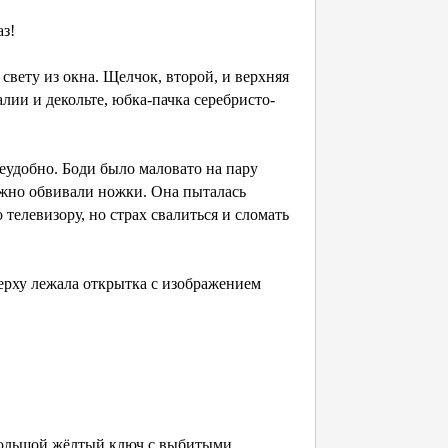
аз!
свету из окна. Щелчок, второй, и верхняя
лии и декольте, юбка-пачка серебристо-
еудобно. Боди было маловато на пару
нежно обвивали ножки. Она пыталась
 телевизору, но страх свалиться и сломать
верху лежала открытка с изображением
 большой жёлтый ключ с выбитыми