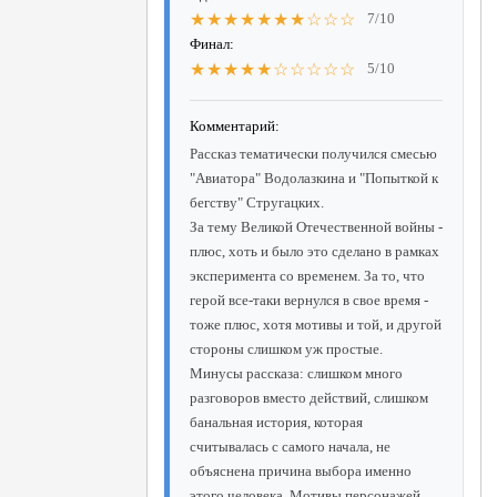
★★★★★★★☆☆☆
7/10
Финал:
★★★★★☆☆☆☆☆
5/10
Комментарий:
Рассказ тематически получился смесью
"Авиатора" Водолазкина и "Попыткой к
бегству" Стругацких.
За тему Великой Отечественной войны -
плюс, хоть и было это сделано в рамках
эксперимента со временем. За то, что
герой все-таки вернулся в свое время -
тоже плюс, хотя мотивы и той, и другой
стороны слишком уж простые.
Минусы рассказа: слишком много
разговоров вместо действий, слишком
банальная история, которая
считывалась с самого начала, не
объяснена причина выбора именно
этого человека. Мотивы персонажей