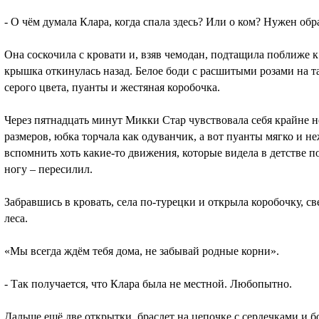
- О чём думала Клара, когда спала здесь? Или о ком? Нужен обр
Она соскочила с кровати и, взяв чемодан, подтащила поближе к 
крышка откинулась назад. Белое боди с расшитыми розами на та
серого цвета, пуанты и жестяная коробочка.
Через пятнадцать минут Микки Стар чувствовала себя крайне н
размеров, юбка торчала как одуванчик, а вот пуанты мягко и 
вспомнить хоть какие-то движения, которые видела в детстве по
ногу – пересилил.
Забравшись в кровать, села по-турецки и открыла коробочку, с
леса.
«Мы всегда ждём тебя дома, не забывай родные корни».
- Так получается, что Клара была не местной. Любопытно.
Дальше ещё две открытки, браслет на цепочке с сердечками и