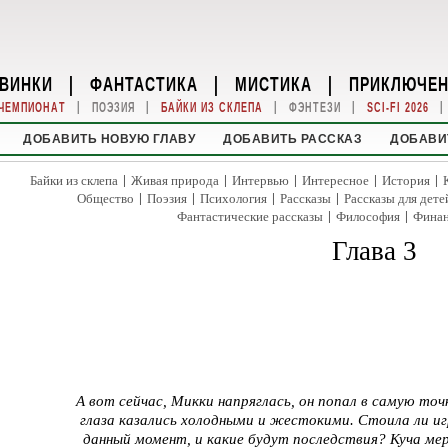
ВИНКИ
|
ФАНТАСТИКА
|
МИСТИКА
|
ПРИКЛЮЧЕ
|
|
|
|
|
ЧЕМПИОНАТ
ПОЭЗИЯ
БАЙКИ ИЗ СКЛЕПА
ФЭНТЕЗИ
SCI-FI 2026
ДОБАВИТЬ НОВУЮ ГЛАВУ
ДОБАВИТЬ РАССКАЗ
ДОБАВИ
|
|
|
|
|
Байки из склепа
Живая природа
Интервью
Интересное
История
|
|
|
|
Общество
Поэзия
Психология
Рассказы
Рассказы для дете
|
|
Фантастические рассказы
Философия
Фина
Глава 3
А вот сейчас, Микки напряглась, он попал в самую точк
глаза казались холодными и жестокими. Стоила ли и
данный момент, и какие будут последствия? Куча мер