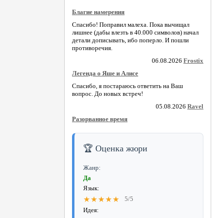
Благие намерения
Спасибо! Поправил малеха. Пока вычищал
лишнее (дабы влезть в 40.000 символов) начал
детали дописывать, ибо поперло. И пошли
противоречия.
06.08.2026
Frostix
Легенда о Яше и Алисе
Спасибо, я постараюсь ответить на Ваш
вопрос. До новых встреч!
05.08.2026
Ravel
Разорванное время
🏆 Оценка жюри
Жанр:
Да
Язык:
★★★★★
5/5
Идея: