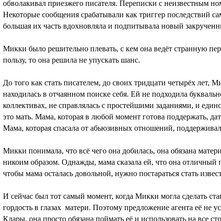
обволакивал приезжего писателя. Переписки с неизвестным ном
Некоторые сообщения срабатывали как триггер последствий сам
большая их часть вдохновляла и подпитывала новый закручен
Микки было решительно плевать, с кем она ведёт странную пер
пользу, то она решила не упускать шанс.
До того как стать писателем, до своих тридцати четырёх лет, Ми
находилась в отчаянном поиске себя. Ей не подходила буквально
коллективах, не справлялась с простейшими заданиями, и единс
это мать. Мама, которая в любой момент готова поддержать, дат
Мама, которая спасала от абьюзивных отношений, поддержив
Микки понимала, что всё чего она добилась, она обязана матери
никоим образом. Однажды, мама сказала ей, что она отличный пи
чтобы мама осталась довольной, нужно постараться стать извес
И сейчас был тот самый момент, когда Микки могла сделать ста
гордость в глазах матери. Поэтому предложение агента её не у
Клары, она просто обязана поймать её и использовать на все ст