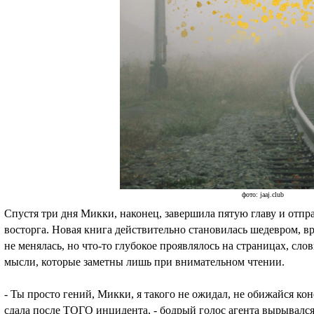
фото: jaaj.club
Спустя три дня Микки, наконец, завершила пятую главу и отпра
восторга. Новая книга действительно становилась шедевром, вр
не менялась, но что-то глубокое проявлялось на страницах, сл
мысли, которые заметны лишь при внимательном чтении.
- Ты просто гений, Микки, я такого не ожидал, не обижайся кон
сдала после ТОГО инцидента, - бодрый голос агента вырывался