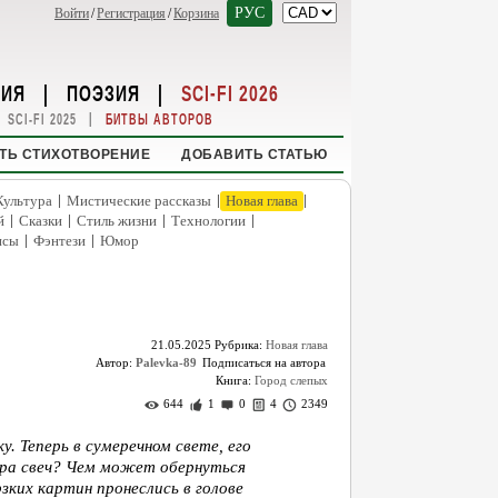
РУС
Войти
/
Регистрация
/
Корзина
НИЯ
|
ПОЭЗИЯ
|
SCI-FI 2026
|
SCI-FI 2025
БИТВЫ АВТОРОВ
ТЬ СТИХОТВОРЕНИЕ
ДОБАВИТЬ СТАТЬЮ
|
|
|
Культура
Мистические рассказы
Новая глава
|
|
|
|
й
Сказки
Стиль жизни
Технологии
|
|
нсы
Фэнтези
Юмор
21.05.2025
Рубрика:
Новая глава
Автор:
Palevka-89
Книга:
Город слепых
644
1
0
4
2349
у. Теперь в сумеречном свете, его
гра свеч? Чем может обернуться
зких картин пронеслись в голове