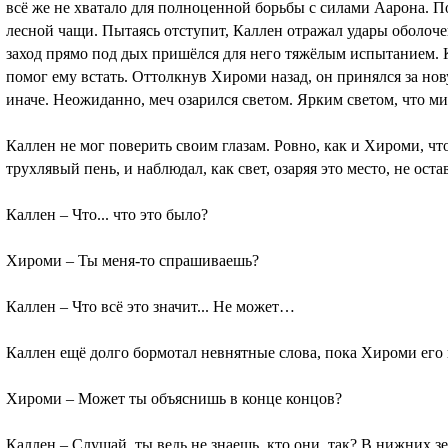
всё же не хватало для полноценной борьбы с силами Аарона. 
лесной чащи. Пытаясь отступит, Каллен отражал удары оболоч
заход прямо под дых пришёлся для него тяжёлым испытанием. 
помог ему встать. Оттолкнув Хироми назад, он принялся за нову
иначе. Неожиданно, меч озарился светом. Ярким светом, что м
Каллен не мог поверить своим глазам. Ровно, как и Хироми, чт
трухлявый пень, и наблюдал, как свет, озаряя это место, не ос
Каллен – Что... что это было?
Хироми – Ты меня-то спрашиваешь?
Каллен – Что всё это значит... Не может…
Каллен ещё долго бормотал невнятные слова, пока Хироми его 
Хироми – Может ты объяснишь в конце концов?
Каллен – Слушай, ты ведь не знаешь, кто они, так? В нижних з