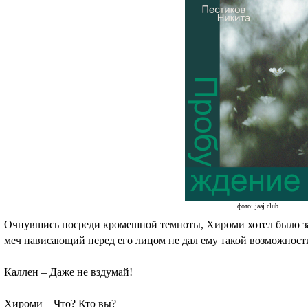
фото: jaaj.club
Очнувшись посреди кромешной темноты, Хироми хотел было за
меч нависающий перед его лицом не дал ему такой возможнос
Каллен – Даже не вздумай!
Хироми – Что? Кто вы?