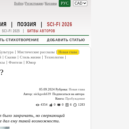
РУС
Войти
/
Регистрация
/
Корзина
НИЯ
|
ПОЭЗИЯ
|
SCI-FI 2026
|
SCI-FI 2025
БИТВЫ АВТОРОВ
ТЬ СТИХОТВОРЕНИЕ
ДОБАВИТЬ СТАТЬЮ
|
|
|
Культура
Мистические рассказы
Новая глава
|
|
|
|
й
Сказки
Стиль жизни
Технологии
|
|
нсы
Фэнтези
Юмор
я?
05.09.2024
Рубрика:
Новая глава
Автор:
nickgeek639
Книга:
Пробуждение
4354
0
0
6
1283
 было закричать, но сверкающий
не дал ему такой возможности.