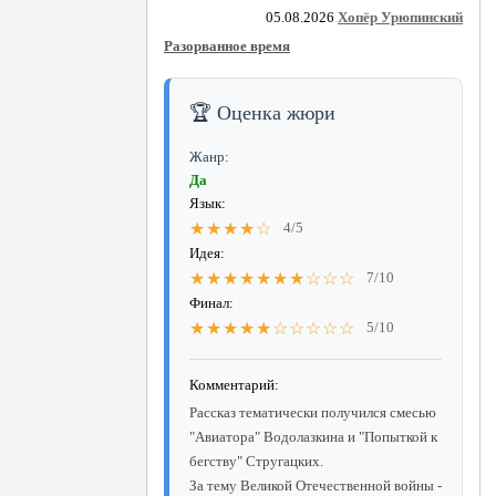
05.08.2026
Хопёр Урюпинский
Разорванное время
🏆 Оценка жюри
Жанр:
Да
Язык:
★★★★☆
4/5
Идея:
★★★★★★★☆☆☆
7/10
Финал:
★★★★★☆☆☆☆☆
5/10
Комментарий:
Рассказ тематически получился смесью
"Авиатора" Водолазкина и "Попыткой к
бегству" Стругацких.
За тему Великой Отечественной войны -