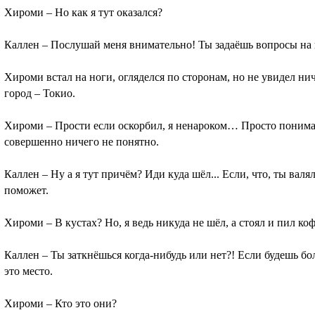
Хироми – Но как я тут оказался?
Каллен – Послушай меня внимательно! Ты задаёшь вопросы на 
Хироми встал на ноги, огляделся по сторонам, но не увидел ни
город – Токио.
Хироми – Прости если оскорбил, я ненароком… Просто понимае
совершенно ничего не понятно.
Каллен – Ну а я тут причём? Иди куда шёл... Если, что, ты валял
поможет.
Хироми – В кустах? Но, я ведь никуда не шёл, а стоял и пил коф
Каллен – Ты заткнёшься когда-нибудь или нет?! Если будешь бо
это место.
Хироми – Кто это они?