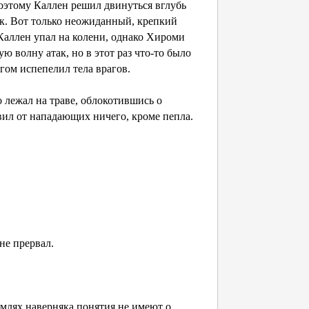
Поэтому Каллен решил двинуться вглубь
ек. Вот только неожиданный, крепкий
Каллен упал на колени, однако Хироми
ю волну атак, но в этот раз что-то было
игом испепелил тела врагов.
о лежал на траве, облокотившись о
тавил от нападающих ничего, кроме пепла.
не прервал.
емлях наверняка понятия не имеют о