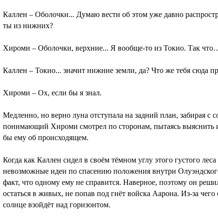
Каллен – Оболочки... Думаю вести об этом уже давно распрост
ты из нижних?
Хироми – Оболочки, верхние... Я вообще-то из Токио. Так чт
Каллен – Токио... значит нижние земли, да? Что же тебя сюда 
Хироми – Ох, если бы я знал.
Медленно, но верно луна отступала на задний план, забирая с 
понимающий Хироми смотрел по сторонам, пытаясь выяснить ил
бы ему об происходящем.
Когда как Каллен сидел в своём тёмном углу этого густого лес
невозможные идеи по спасению положения внутри Олуэндского 
факт, что одному ему не справится. Наверное, поэтому он реши
остаться в живых, не попав под гнёт войска Аарона. Из-за чего
солнце взойдёт над горизонтом.