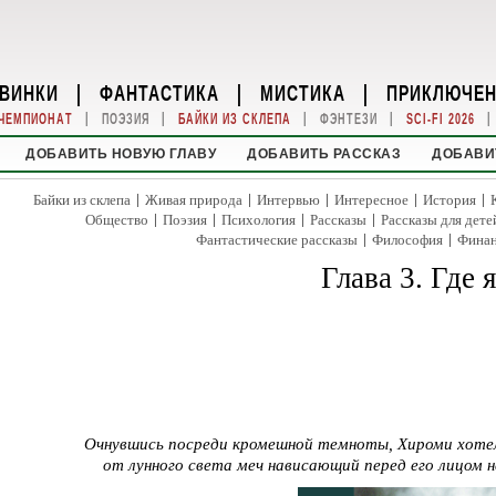
ВИНКИ
|
ФАНТАСТИКА
|
МИСТИКА
|
ПРИКЛЮЧЕ
|
|
|
|
|
ЧЕМПИОНАТ
ПОЭЗИЯ
БАЙКИ ИЗ СКЛЕПА
ФЭНТЕЗИ
SCI-FI 2026
ДОБАВИТЬ НОВУЮ ГЛАВУ
ДОБАВИТЬ РАССКАЗ
ДОБАВИ
|
|
|
|
|
Байки из склепа
Живая природа
Интервью
Интересное
История
|
|
|
|
Общество
Поэзия
Психология
Рассказы
Рассказы для дете
|
|
Фантастические рассказы
Философия
Фина
Глава 3. Где 
Очнувшись посреди кромешной темноты, Хироми хотел
от лунного света меч нависающий перед его лицом 