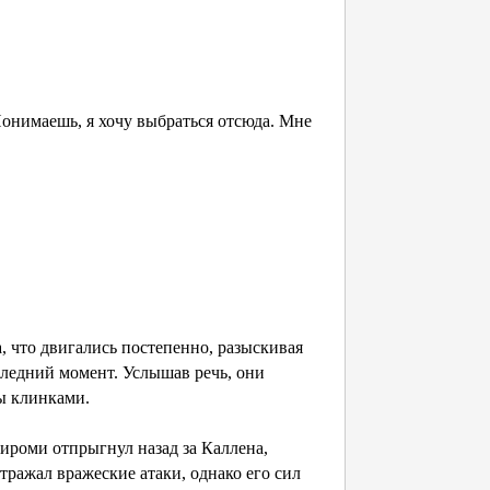
Понимаешь, я хочу выбраться отсюда. Мне
 что двигались постепенно, разыскивая
следний момент. Услышав речь, они
ы клинками.
Хироми отпрыгнул назад за Каллена,
ражал вражеские атаки, однако его сил