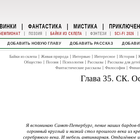
ВИНКИ
|
ФАНТАСТИКА
|
МИСТИКА
|
ПРИКЛЮЧЕ
|
|
|
|
|
ЧЕМПИОНАТ
ПОЭЗИЯ
БАЙКИ ИЗ СКЛЕПА
ФЭНТЕЗИ
SCI-FI 2026
ДОБАВИТЬ НОВУЮ ГЛАВУ
ДОБАВИТЬ РАССКАЗ
ДОБАВИ
|
|
|
|
|
Байки из склепа
Живая природа
Интервью
Интересное
История
|
|
|
|
Общество
Поэзия
Психология
Рассказы
Рассказы для дете
|
|
Фантастические рассказы
Философия
Фина
Глава 35. СК. О
Я вспоминаю Санкт-Петербург, пение наших бардов-б
огромный круглый и низкий стол прошлого века из к
серебряного века. И мебель антикварная. Отдалённое 