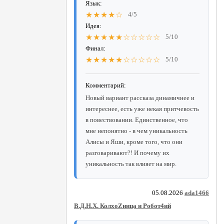
Язык:
★★★★☆
4/5
Идея:
★★★★★☆☆☆☆☆
5/10
Финал:
★★★★★☆☆☆☆☆
5/10
Комментарий:
Новый вариант рассказа динамичнее и
интереснее, есть уже некая притчевость
в повествовании. Единственное, что
мне непонятно - в чем уникальность
Алисы и Яши, кроме того, что они
разговаривают?! И почему их
уникальность так влияет на мир.
05.08.2026
ada1466
В.Д.Н.Х. КолхоZница и Робот4ий