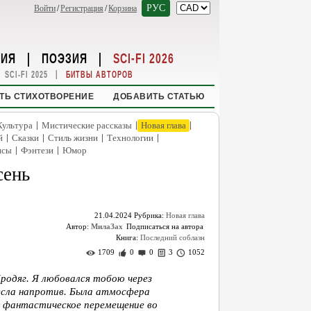
РУС
Войти
/
Регистрация
/
Корзина
НИЯ
|
ПОЭЗИЯ
|
SCI-FI 2026
|
SCI-FI 2025
БИТВЫ АВТОРОВ
ТЬ СТИХОТВОРЕНИЕ
ДОБАВИТЬ СТАТЬЮ
|
|
|
Культура
Мистические рассказы
Новая глава
|
|
|
|
й
Сказки
Стиль жизни
Технологии
|
|
нсы
Фэнтези
Юмор
сень
21.04.2024
Рубрика:
Новая глава
Автор:
МилаЗах
Книга:
Последний соблазн
1709
0
0
3
1052
родяг. Я любовался тобою через
ресла напротив. Была атмосфера
и фантастическое перемещение во