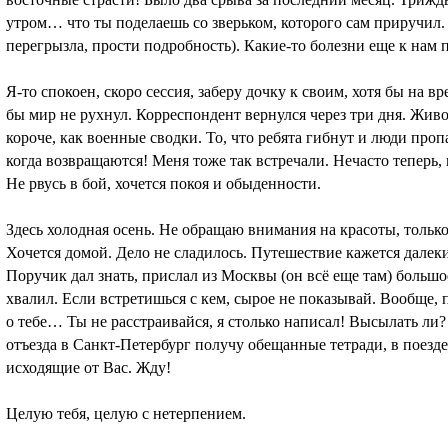
утром… что ты поделаешь со зверьком, которого сам приручил. 
перегрызла, прости подробность). Какие-то болезни еще к нам
Я-то спокоен, скоро сессия, заберу дочку к своим, хотя бы на в
бы мир не рухнул. Корреспондент вернулся через три дня. Живо
короче, как военные сводки. То, что ребята гибнут и люди пропа
когда возвращаются! Меня тоже так встречали. Нечасто теперь, 
Не рвусь в бой, хочется покоя и обыденности.
Здесь холодная осень. Не обращаю внимания на красоты, тольк
Хочется домой. Дело не сладилось. Путешествие кажется дале
Поручик дал знать, прислал из Москвы (он всё еще там) большое
хвалил. Если встретишься с кем, сырое не показывай. Вообще, п
о тебе… Ты не расстраивайся, я столько написал! Высылать ли
отъезда в Санкт-Петербург получу обещанные тетради, в поезде
исходящие от Вас. Жду!
Целую тебя, целую с нетерпением.