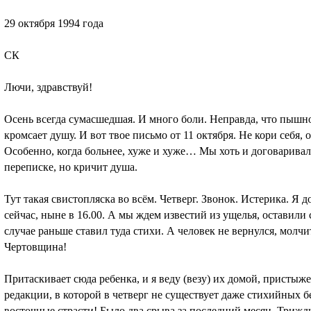
29 октября 1994 года
СК
Лючи, здравствуй!
Осень всегда сумасшедшая. И много боли. Неправда, что пышно
кромсает душу. И вот твое письмо от 11 октября. Не кори себя, 
Особенно, когда больнее, хуже и хуже… Мы хоть и договаривал
переписке, но кричит душа.
Тут такая свистопляска во всём. Четверг. Звонок. Истерика. Я д
сейчас, ныне в 16.00. А мы ждем известий из ущелья, оставили
случае раньше ставил туда стихи. А человек не вернулся, молчит
Чертовщина!
Притаскивает сюда ребенка, и я веду (везу) их домой, прист
редакции, в которой в четверг не существует даже стихийных б
восточные страсти! Было два срыва за последний месяц. Трижды 