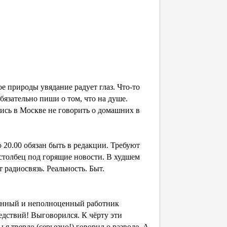
е природы увядание радует глаз. Что-то
обязательно пиши о том, что на душе.
ись в Москве не говорить о домашних в
о 20.00 обязан быть в редакции. Требуют
 столбец под горящие новости. В худшем
 радиосвязь. Реальность. Быт.
ыженный и неполноценный работник
едствий! Выговорился. К чёрту эти
я твердо (серьезно!) говорил о разводе. А