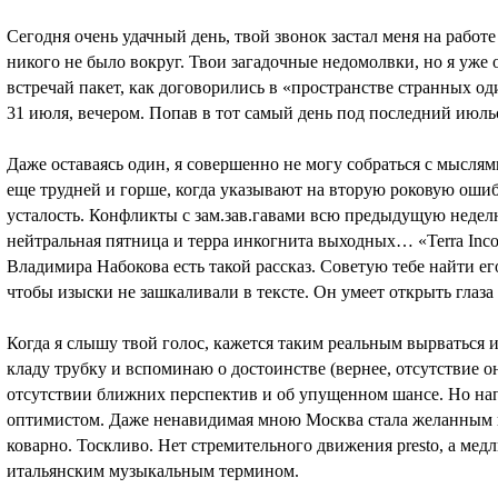
Сегодня очень удачный день, твой звонок застал меня на работ
никого не было вокруг. Твои загадочные недомолвки, но я уже 
встречай пакет, как договорились в «пространстве странных од
31 июля, вечером. Попав в тот самый день под последний июл
Даже оставаясь один, я совершенно не могу собраться с мыс
еще трудней и горше, когда указывают на вторую роковую оши
усталость. Конфликты с зам.зав.гавами всю предыдущую неделю
нейтральная пятница и терра инкогнита выходных… «Terra Incogn
Владимира Набокова есть такой рассказ. Советую тебе найти ег
чтобы изыски не зашкаливали в тексте. Он умеет открыть глаза 
Когда я слышу твой голос, кажется таким реальным вырваться и 
кладу трубку и вспоминаю о достоинстве (вернее, отсутствие о
отсутствии ближних перспектив и об упущенном шансе. Но нап
оптимистом. Даже ненавидимая мною Москва стала желанным го
коварно. Тоскливо. Нет стремительного движения presto, а мед
итальянским музыкальным термином.