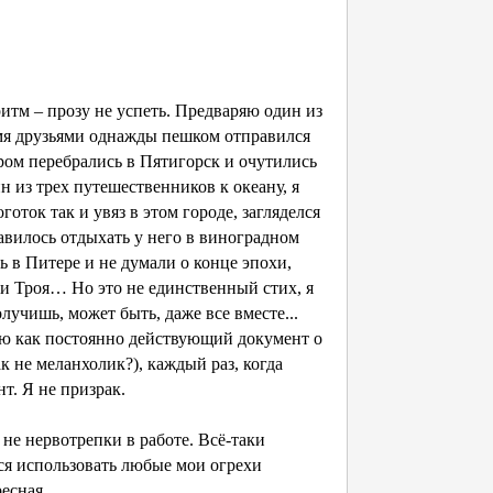
ритм – прозу не успеть. Предваряю один из
умя друзьями однажды пешком отправился
ром перебрались в Пятигорск и очутились
н из трех путешественников к океану, я
оток так и увяз в этом городе, загляделся
авилось отдыхать у него в виноградном
 в Питере и не думали о конце эпохи,
 и Троя… Но это не единственный стих, я
олучишь, может быть, даже все вместе...
ю как постоянно действующий документ о
 не меланхолик?), каждый раз, когда
т. Я не призрак.
 не нервотрепки в работе. Всё-таки
тся использовать любые мои огрехи
ресная.