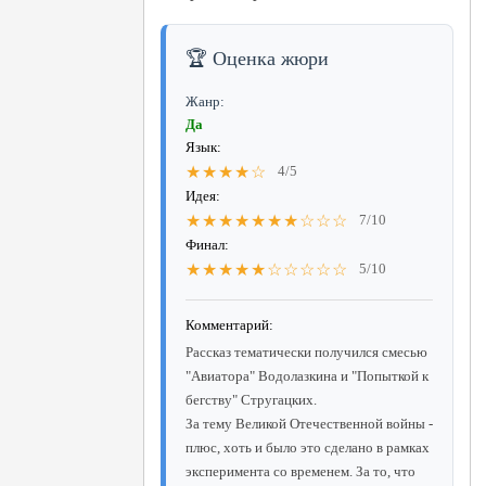
🏆 Оценка жюри
Жанр:
Да
Язык:
★★★★☆
4/5
Идея:
★★★★★★★☆☆☆
7/10
Финал:
★★★★★☆☆☆☆☆
5/10
Комментарий:
Рассказ тематически получился смесью
"Авиатора" Водолазкина и "Попыткой к
бегству" Стругацких.
За тему Великой Отечественной войны -
плюс, хоть и было это сделано в рамках
эксперимента со временем. За то, что