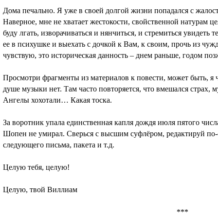
Дома печально. Я уже в своей долгой жизни попадался с жалост
Наверное, мне не хватает жестокости, свойственной натурам ц
буду лгать, изворачиваться и нянчиться, и стремиться увидеть т
ее в психушке и выехать с дочкой к Вам, к своим, прочь из чу
чувствую, это историческая данность – днем раньше, годом поз
Просмотри фрагменты из материалов к повести, может быть, я 
душе музыки нет. Там часто повторяется, что вмешался страх
Ангелы хохотали… Какая тоска.
За воротник упала единственная капля дождя июля пятого числа
Шопен не умирал. Сверься с высшим суфлёром, редактируй по-
следующего письма, пакета и т.д.
Целую тебя, целую!
Целую, твой Виллиам
***