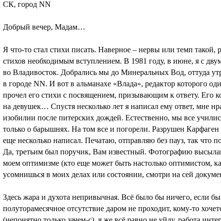
СК, город NN
Добрый вечер, Мадам…
Я что-то стал стихи писать. Наверное – нервы или темп такой, 
стихов необходимым вступлением. В 1981 году, в июне, я с дв
во Владивосток. Добрались мы до Минеральных Вод, оттуда ут
в городе NN. И вот в альманахе «Влада», редактор которого оди
прочел его стихи с посвящением, призывающим к ответу. Его ког
на девушек… Спустя несколько лет я написал ему ответ, мне нр
изобилии после питерских дождей. Естественно, мы все учились
только о барышнях. На том все и погорели. Разрушен Карфаген
еще несколько написал. Печатаю, отправляю без пауз, так что п
Да, третьим был поручик, Вам известный. Фотографию высыла
моем оптимизме (кто еще может быть настолько оптимистом, как
усомнишься в моих делах или состоянии, смотри на сей докумен
Здесь жара и духота непривычная. Всё было бы ничего, если бы
полуторамесячное отсутствие даром не проходит, кому-то хоче
(непонятно только зачем-с), я же всё равно не уйду, работа инте