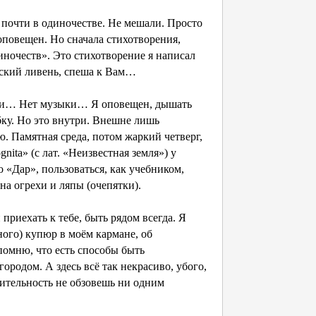
е почти в одиночестве. Не мешали. Просто
оповещен. Но сначала стихотворения,
иночеств». Это стихотворение я написал
ьский ливень, спеша к Вам…
лями… Нет музыки… Я оповещен, дышать
бку. Но это внутри. Внешне лишь
. Памятная среда, потом жаркий четверг,
ita» (с лат. «Неизвестная земля») у
о «Дар», пользоваться, как учебником,
на огрехи и ляпы (очепятки).
приехать к тебе, быть рядом всегда. Я
ного) купюр в моём кармане, об
омню, что есть способы быть
родом. А здесь всё так некрасиво, убого,
лительность не обзовешь ни одним