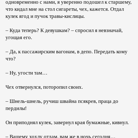
одновременно с нами, я уверенно подошел к старшему,
что кидал мне на стол сигареты, чех, кажется. Отдал
кулек ягод и пучок травы-кислицы.
– Куда теперь? К девушкам? – спросил я невзначай,
угощая его.
– Да, к пассажирским вагонам, в депо. Передать кому
что?
– Ну, угости там…
Чех отвернулся, поторопил своих.
– Шнель-шнель, ручиш швайна псякрев, праца до
пердилы!
Он приподнял кулек, завернул края бумажные, кивнул.
– Вашему хохлу отдам, вам же в ночь сегодня…