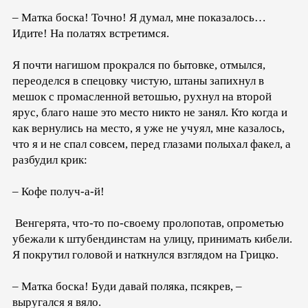
– Матка боска! Точно! Я думал, мне показалось…
Идите! На полатях встретимся.
Я почти нагишом прокрался по бытовке, отмылся,
переоделся в спецовку чистую, штаны запихнул в
мешок с промасленной ветошью, рухнул на второй
ярус, благо наше это место никто не занял. Кто когда и
как вернулись на место, я уже не учуял, мне казалось,
что я и не спал совсем, перед глазами полыхал факел, а
разбудил крик:
– Кофе получ-а-й!
Венгерята, что-то по-своему пролопотав, опрометью
убежали к штубендинстам на улицу, принимать кибели.
Я покрутил головой и наткнулся взглядом на Грицко.
– Матка боска! Буди давай поляка, псякрев, –
выругался я вяло.