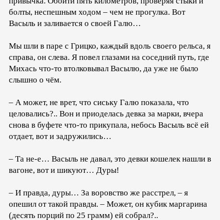
привычка. Обойти пять километров, проверяя стыки и
болты, неспешным ходом – чем не прогулка. Вот
Васыль и заливается о своей Галю…
Мы шли в паре с Грицко, каждый вдоль своего рельса, я
справа, он слева. Я повел глазами на соседний путь, где
Михась что-то втолковывал Васылю, да уже не было
слышно о чём.
– А может, не врет, что сиську Галю показала, что
целовались?.. Вон и приоделась девка за марки, вчера
снова в буфете что-то прикупала, небось Васыль всё ей
отдает, вот и задружились…
– Та не-е… Васыль не давал, это девки кошелек нашли в
вагоне, вот и шикуют… Дуры!
– И правда, дуры… За воровство же расстрел, – я
опешил от такой правды. – Может, он кубик маргарина
(десять порций по 25 грамм) ей собрал?..