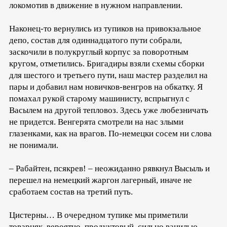
локомотив в движение в нужном направлении.
Наконец-то вернулись из тупиков на привокзальное
депо, состав для одиннадцатого пути собрали,
заскочили в полукруглый корпус за поворотным
кругом, отметились. Бригадиры взяли схемы сборки
для шестого и третьего пути, наш мастер разделил на
пары и добавил нам новичков-венгров на обкатку. Я
помахал рукой старому машинисту, вспрыгнул с
Васылем на другой тепловоз. Здесь уже любезничать
не придется. Венгерята смотрели на нас злыми
глазенками, как на врагов. По-немецки сосем ни слова
не понимали.
– Рабайтен, псякрев! – неожиданно рявкнул Высыль и
перешел на немецкий жаргон лагерный, иначе не
сработаем состав на третий путь.
Цистерны… В очередном тупике мы приметили
товарняк, вероятно, продуктовый, сильно ванилью