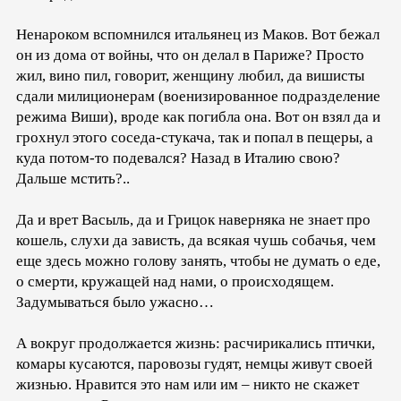
Ненароком вспомнился итальянец из Маков. Вот бежал
он из дома от войны, что он делал в Париже? Просто
жил, вино пил, говорит, женщину любил, да вишисты
сдали милиционерам (военизированное подразделение
режима Виши), вроде как погибла она. Вот он взял да и
грохнул этого соседа-стукача, так и попал в пещеры, а
куда потом-то подевался? Назад в Италию свою?
Дальше мстить?..
Да и врет Васыль, да и Грицок наверняка не знает про
кошель, слухи да зависть, да всякая чушь собачья, чем
еще здесь можно голову занять, чтобы не думать о еде,
о смерти, кружащей над нами, о происходящем.
Задумываться было ужасно…
А вокруг продолжается жизнь: расчирикались птички,
комары кусаются, паровозы гудят, немцы живут своей
жизнью. Нравится это нам или им – никто не скажет