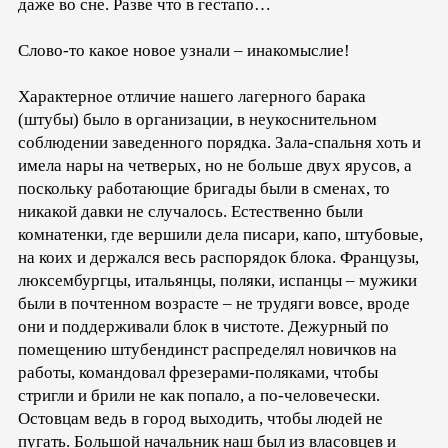
даже во сне. Разве что в гестапо…
Слово-то какое новое узнали – инакомыслие!
Характерное отличие нашего лагерного барака
(штубы) было в организации, в неукоснительном
соблюдении заведенного порядка. Зала-спальня хоть и
имела нары на четверых, но не больше двух ярусов, а
поскольку работающие бригады были в сменах, то
никакой давки не случалось. Естественно были
комнатенки, где вершили дела писари, капо, штубовые,
на коих и держался весь распорядок блока. Французы,
люксембургцы, итальянцы, поляки, испанцы – мужики
были в почтенном возрасте – не трудяги вовсе, вроде
они и поддерживали блок в чистоте. Дежурный по
помещению штубендинст распределял новичков на
работы, командовал фрезерами-поляками, чтобы
стригли и брили не как попало, а по-человечески.
Остовцам ведь в город выходить, чтобы людей не
пугать. Большой начальник наш был из власовцев и