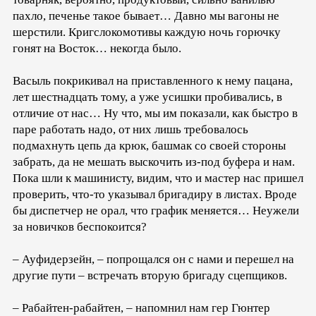
пахло, печенье такое бывает… Давно мы вагоны не
шерстили. Кригслокомотивы каждую ночь горючку
гонят на Восток… некогда было.
Васыль покрикивал на приставленного к нему пацана,
лет шестнадцать тому, а уже усишки пробивались, в
отличие от нас… Ну что, мы им показали, как быстро в
паре работать надо, от них лишь требовалось
подмахнуть цепь да крюк, башмак со своей стороны
забрать, да не мешать выскочить из-под буфера и нам.
Пока шли к машинисту, видим, что и мастер нас пришел
проверить, что-то указывал бригадиру в листах. Вроде
бы диспетчер не орал, что график меняется… Неужели
за новичков беспокоится?
– Ауфидерзейн, – попрощался он с нами и перешел на
другие пути – встречать вторую бригаду сцепщиков.
– Рабайтен-рабайтен, – напомнил нам гер Гюнтер