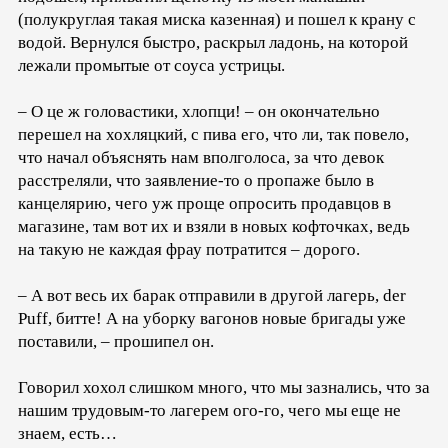
(полукруглая такая миска казенная) и пошел к крану с
водой. Вернулся быстро, раскрыл ладонь, на которой
лежали промытые от соуса устрицы.
– О це ж головастики, хлопци! – он окончательно
перешел на хохляцкий, с пива его, что ли, так повело,
что начал объяснять нам вполголоса, за что девок
расстреляли, что заявление-то о пропаже было в
канцелярию, чего уж проще опросить продавцов в
магазине, там вот их и взяли в новых кофточках, ведь
на такую не каждая фрау потратится – дорого.
– А вот весь их барак отправили в другой лагерь, der
Puff, битте! А на уборку вагонов новые бригады уже
поставили, – прошипел он.
Говорил хохол слишком много, что мы зазнались, что за
нашим трудовым-то лагерем ого-го, чего мы еще не
знаем, есть…