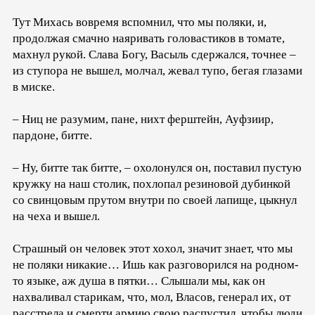
Тут Михась вовремя вспомнил, что мы поляки, и,
продолжая смачно наяривать головастиков в томате,
махнул рукой. Слава Богу, Васыль сдержался, точнее –
из ступора не вышел, молчал, жевал тупо, бегая глазами
в миске.
– Ниц не разумим, пане, нихт ферштейн, Ауфзиир,
пардоне, битте.
– Ну, битте так битте, – охолонулся он, поставил пустую
кружку на наш столик, похлопал резиновой дубинкой
со свинцовым прутом внутри по своей лапище, цыкнул
на чеха и вышел.
Страшный он человек этот хохол, значит знает, что мы
не поляки никакие… Ишь как разговорился на родном-
то языке, аж душа в пятки… Слышали мы, как он
нахваливал старикам, что, мол, Власов, генерал их, от
расстрела и смерти армию свою распустил, чтобы люди