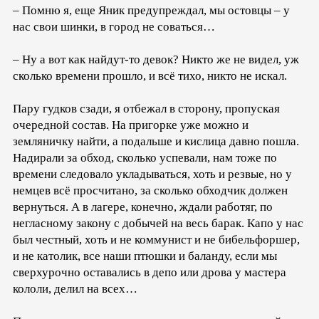
– Помню я, еще Яник предупреждал, мы остовцы – у
нас свои шинки, в город не соваться…
– Ну а вот как найдут-то девок? Никто же не видел, уж
сколько времени прошло, и всё тихо, никто не искал.
Пару гудков сзади, я отбежал в сторону, пропуская
очередной состав. На пригорке уже можно и
земляничку найти, а подальше и кислица давно пошла.
Надирали за обход, сколько успевали, нам тоже по
времени следовало укладываться, хоть и резвые, но у
немцев всё просчитано, за сколько обходчик должен
вернуться. А в лагере, конечно, ждали работяг, по
негласному закону с добычей на весь барак. Капо у нас
был честный, хоть и не коммунист и не бибельфоршер,
и не католик, все наши птюшки и баланду, если мы
сверхурочно оставались в депо или дрова у мастера
кололи, делил на всех…