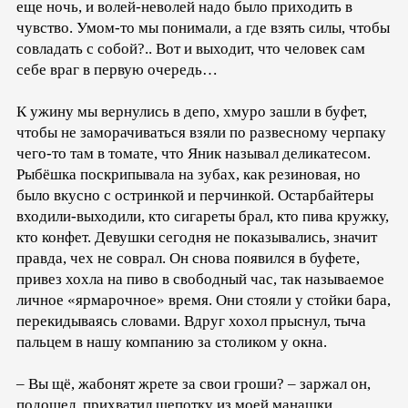
еще ночь, и волей-неволей надо было приходить в
чувство. Умом-то мы понимали, а где взять силы, чтобы
совладать с собой?.. Вот и выходит, что человек сам
себе враг в первую очередь…
К ужину мы вернулись в депо, хмуро зашли в буфет,
чтобы не заморачиваться взяли по развесному черпаку
чего-то там в томате, что Яник называл деликатесом.
Рыбёшка поскрипывала на зубах, как резиновая, но
было вкусно с остринкой и перчинкой. Остарбайтеры
входили-выходили, кто сигареты брал, кто пива кружку,
кто конфет. Девушки сегодня не показывались, значит
правда, чех не соврал. Он снова появился в буфете,
привез хохла на пиво в свободный час, так называемое
личное «ярмарочное» время. Они стояли у стойки бара,
перекидываясь словами. Вдруг хохол прыснул, тыча
пальцем в нашу компанию за столиком у окна.
– Вы щё, жабонят жрете за свои гроши? – заржал он,
подошел, прихватил щепотку из моей манашки