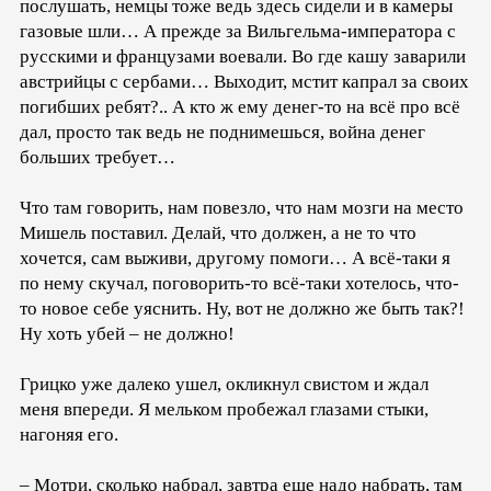
послушать, немцы тоже ведь здесь сидели и в камеры
газовые шли… А прежде за Вильгельма-императора с
русскими и французами воевали. Во где кашу заварили
австрийцы с сербами… Выходит, мстит капрал за своих
погибших ребят?.. А кто ж ему денег-то на всё про всё
дал, просто так ведь не поднимешься, война денег
больших требует…
Что там говорить, нам повезло, что нам мозги на место
Мишель поставил. Делай, что должен, а не то что
хочется, сам выживи, другому помоги… А всё-таки я
по нему скучал, поговорить-то всё-таки хотелось, что-
то новое себе уяснить. Ну, вот не должно же быть так?!
Ну хоть убей – не должно!
Грицко уже далеко ушел, окликнул свистом и ждал
меня впереди. Я мельком пробежал глазами стыки,
нагоняя его.
– Мотри, сколько набрал, завтра еще надо набрать, там