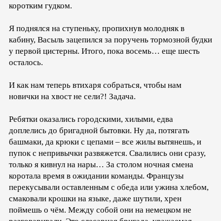
коротким гудком.
Я поднялся на ступеньку, пропихнув молодняк в
кабину, Васыль зацепился за поручень тормозной будки
у первой цистерны. Итого, пока восемь… еще шесть
осталось.
И как нам теперь втихаря собраться, чтобы нам
новички на хвост не сели?! Задача.
Ребятки оказались городскими, хилыми, едва
доплелись до бригадной бытовки. Ну да, потягать
башмаки, да крюки с цепами – все жилы вытянешь, и
пупок с непривычки развяжется. Свалились они сразу,
только я кивнул на нары… За столом ночная смена
коротала время в ожидании команды. Французы
перекусывали оставленным с обеда или ужина хлебом,
смаковали крошки на языке, даже шутили, хрен
поймешь о чём. Между собой они на немецком не