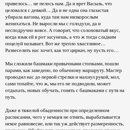
привелось… не пелось нам. Да и врет Васыль, что
целовался с девкой… Да и не одна она глазастая
убирала вагоны, куда там нам низкорослым
женихаться. Не выросли мы с голодухи, да и
несподручно вовсе. А говорит, что солоноватый вкус,
когда язык ей в рот засунешь, а что ж тогда сладким
поцелуй называет. Вот же трепло хвастливое…
Развеселить нас хочет, как тот циркач, ну пусть его…
Мы сложили башмаки привычными стопками, пошли
парами, как заведено, по обычному маршруту. Мастер
проводил нас до первой стрелки и махнул рукой, мол,
сами топайте, что ж, мы его не подводили, может
отдыхать, новых обучать, гонять с башмаками с путя на
путь.
Даже в тяжелой обыденности при определенном
расписании, чего у немцев не отнять, вырабатывается
некое равновесие, или так уж действует размеренность,