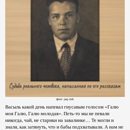
фото: jaaj.club
Васыль какой день напевал гнусавым голосом «Галю
моя Галю, Галю молодая». Петь-то мы не певали
никогда, чай, не старики на завалинке… Те могли и
знали, как затянуть, что и бабы подхватывали. А нам не