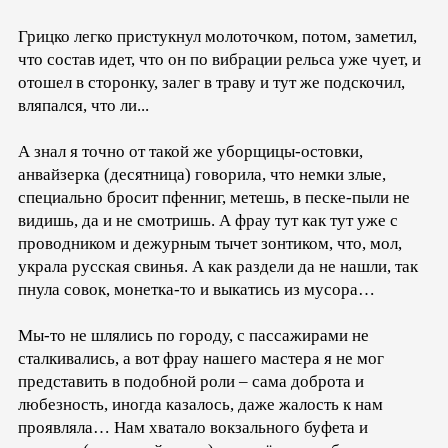
Грицко легко пристукнул молоточком, потом, заметил,
что состав идет, что он по вибрации рельса уже чует, и
отошел в сторонку, залег в траву и тут же подскочил,
вляпался, что ли...
А знал я точно от такой же уборщицы-остовки,
анвайзерка (десятница) говорила, что немки злые,
специально бросит пфенниг, метешь, в песке-пыли не
видишь, да и не смотришь. А фрау тут как тут уже с
проводником и дежурным тычет зонтиком, что, мол,
украла русская свинья. А как раздели да не нашли, так
пнула совок, монетка-то и выкатись из мусора…
Мы-то не шлялись по городу, с пассажирами не
сталкивались, а вот фрау нашего мастера я не мог
представить в подобной роли – сама доброта и
любезность, иногда казалось, даже жалость к нам
проявляла… Нам хватало вокзального буфета и