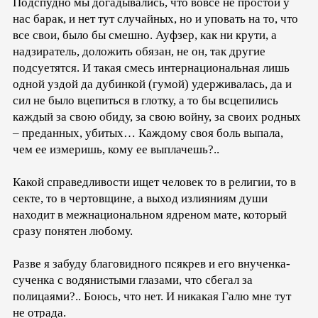
Подспудно мы догадывались, что вовсе не простой у
нас барак, и нет тут случайных, но и уповать на то, что
все свои, было бы смешно. Ауфзер, как ни крути, а
надзиратель, доложить обязан, не он, так другие
подсуетятся. И такая смесь интернациональная лишь
одной уздой да дубинкой (гумой) удерживалась, да и
сил не было вцепиться в глотку, а то бы всцепились
каждый за свою обиду, за свою войну, за своих родных
– преданных, убитых… Каждому своя боль выпала,
чем ее измеришь, кому ее выплачешь?..
Какой справедливости ищет человек то в религии, то в
секте, то в чертовщине, а выход излияниям души
находит в межнациональном ядреном мате, который
сразу понятен любому.
Разве я забуду благовидного псякрев и его внученка-
сученка с водянистыми глазами, что сбегал за
полицаями?.. Боюсь, что нет. И никакая Галю мне тут
не отрада.