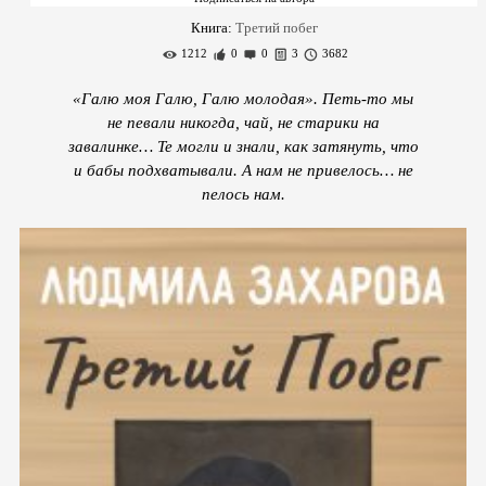
Книга:
Третий побег
1212
0
0
3
3682
«Галю моя Галю, Галю молодая». Петь-то мы
не певали никогда, чай, не старики на
завалинке… Те могли и знали, как затянуть, что
и бабы подхватывали. А нам не привелось… не
пелось нам.