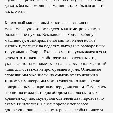
да хоть бы на помощника машиниста. Забывал он, что
ли, кто мы?..
Крохотный маневровый тепловозик развивал
максимальную скорость десять километров в час, а
больше и не нужно. Вскакивая на ходу в кабину к
машинисту, я замирал, глядя как тот менял ноги в
мягких туфельках на педалях, выходя на разворотный
треугольник. Старик Ёхан гер мастер ухмылялся в усы,
затем что-то начинал обстоятельно рассказывать,
указывая то на манометр, то на реверс, то на железный
ящик для остатков непрогоревшего угля. Отдельные
словечки мы уже знали, но смысла от его лекции о
тонкостях маневра мы могли уловить только по уже
совершённым конкретным передвижениям. Случалось,
что нет возможности для оборота паровоза, то уж, в
крайнем случае, скупердяи сцепляли два паровоза по
схеме тяни-толкая. На маневровом тепловозе
достаточно лишь развернуть реверс, чтобы привести