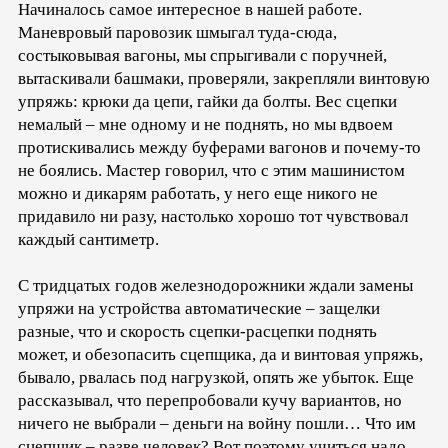
Начиналось самое интересное в нашей работе.
Маневровый паровозик шмыгал туда-сюда,
состыковывая вагоны, мы спрыгивали с поручней,
вытаскивали башмаки, проверяли, закрепляли винтовую
упряжь: крюки да цепи, гайки да болты. Вес сцепки
немалый – мне одному и не поднять, но мы вдвоем
протискивались между буферами вагонов и почему-то
не боялись. Мастер говорил, что с этим машинистом
можно и дикарям работать, у него еще никого не
придавило ни разу, настолько хорошо тот чувствовал
каждый сантиметр.
С тридцатых годов железнодорожники ждали замены
упряжи на устройства автоматические – защелки
разные, что и скорость сцепки-расцепки поднять
может, и обезопасить сцепщика, да и винтовая упряжь,
бывало, рвалась под нагрузкой, опять же убыток. Еще
рассказывал, что перепробовали кучу вариантов, но
ничего не выбрали – деньги на войну пошли… Что им
сцепщик – разве человек? Вот поэтому учиться надо,