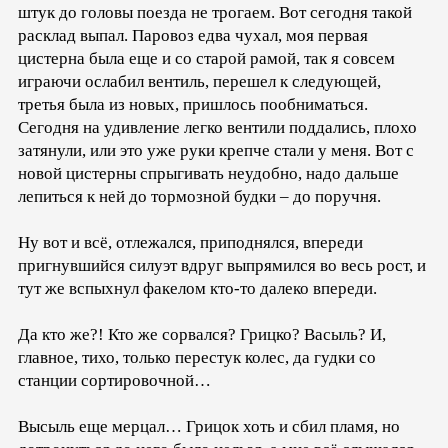
штук до головы поезда не трогаем. Вот сегодня такой
расклад выпал. Паровоз едва чухал, моя первая
цистерна была еще и со старой рамой, так я совсем
играючи ослабил вентиль, перешел к следующей,
третья была из новых, пришлось пообниматься.
Сегодня на удивление легко вентили поддались, плохо
затянули, или это уже руки крепче стали у меня. Вот с
новой цистерны спрыгивать неудобно, надо дальше
лепиться к ней до тормозной будки – до поручня.
Ну вот и всё, отлежался, приподнялся, впереди
пригнувшийся силуэт вдруг выпрямился во весь рост, и
тут же вспыхнул факелом кто-то далеко впереди.
Да кто же?! Кто же сорвался? Грицко? Васыль? И,
главное, тихо, только перестук колес, да гудки со
станции сортировочной…
Высыль еще мерцал… Грицок хоть и сбил пламя, но