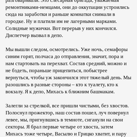
разговаривали. Это слесарная бригада, уважаемая
ремонтниками-немцами, они до оккупации устроились
сюда на заработки и раньше комнатки снимали в
городке. Ну и платили им не лагерными марками.
Солидные мужички. Вот перерыв у них кончился.
Диспетчер вызвал в депо.
Мы вышли следом, осмотрелись. Уже ночь, семафоры
синим горят, полчаса до отправления, значит, пора и
нам стартовать на перехват. Состав средний, можно и
не бздеть, пораньше прицепиться, побыстрее
вернуться, чтобы уж закончился этот тяжелый день. Мы
разошлись в разные стороны – кто к туалету, кто к
вокзалу. Я к депо, Михась к ближним башмакам.
Залегли за стрелкой, все пришли чистыми, без хвостов.
Полоснул прожектор, наш состав пошел, луч повернул
левее, мы, пригнувшись в темноте, сиганули на свои
секторы. Я брал первые четыре от хвоста, затем
Михась тоже четыре, Васылю и Грицко хватит, и пару