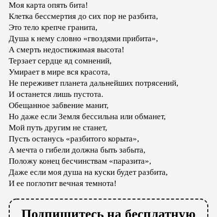
Моя карта опять бита!
Клетка бессмертия до сих пор не разбита,
Это тело крепче гранита,
Душа к нему словно «гвоздями прибита»,
А смерть недостижимая высота!
Терзает сердце яд сомнений,
Умирает в мире вся красота,
Не переживет планета дальнейших потрясений,
И останется лишь пустота.
Обещанное забвение манит,
Но даже если Земля бессильна или обманет,
Мой путь другим не станет,
Пусть останусь «разбитого корыта»,
А мечта о гибели должна быть забыта,
Положу конец бесчинствам «паразита»,
Даже если моя душа на куски будет разбита,
И ее поглотит вечная темнота!
Подпишитесь на бесплатную