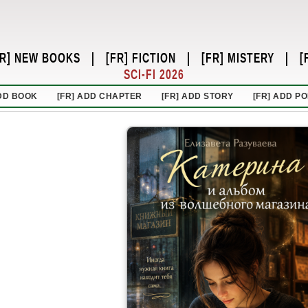
FR] NEW BOOKS
|
[FR] FICTION
|
[FR] MISTERY
|
[
SCI-FI 2026
ADD BOOK
[FR] ADD CHAPTER
[FR] ADD STORY
[FR] ADD P