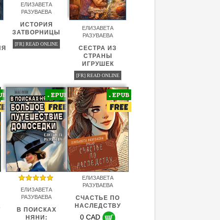
ЕЛИЗАВЕТА
РАЗУВАЕВА
ИСТОРИЯ
ЕЛИЗАВЕТА
ЗАТВОРНИЦЫ
РАЗУВАЕВА
[FR] READ ONLINE
ИЯ
СЕСТРА ИЗ
СТРАНЫ
ИГРУШЕК
[FR] READ ONLINE
ЕЛИЗАВЕТА
РАЗУВАЕВА
ЕЛИЗАВЕТА
РАЗУВАЕВА
СЧАСТЬЕ ПО
НАСЛЕДСТВУ
Т
В ПОИСКАХ
0 CAD
НЯНИ: