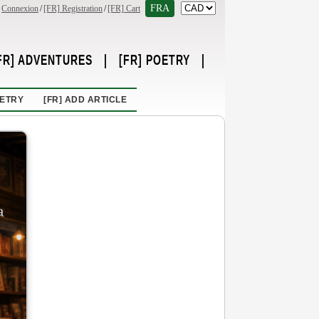
FRA
Connexion
/
[FR] Registration
/
[FR] Cart
FR] ADVENTURES
|
[FR] POETRY
|
OETRY
[FR] ADD ARTICLE