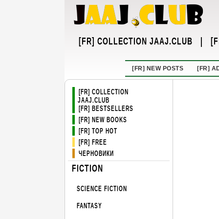
[FR] COLLECTION JAAJ.CLUB
|
[
[FR] NEW POSTS
[FR] 
[FR] COLLECTION
JAAJ.CLUB
[FR] BESTSELLERS
[FR] NEW BOOKS
[FR] TOP HOT
[FR] FREE
ЧЕРНОВИКИ
FICTION
SCIENCE FICTION
FANTASY