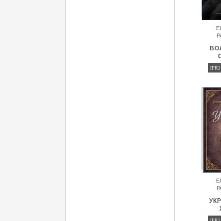
Е
Р
ВО
[FR]
Е
Р
УК
[FR]