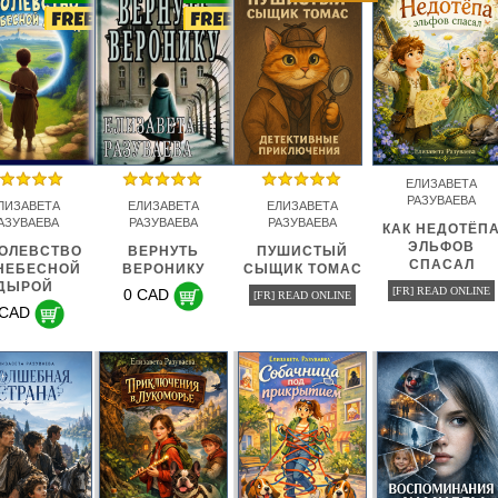
ЕЛИЗАВЕТА
РАЗУВАЕВА
ЛИЗАВЕТА
ЕЛИЗАВЕТА
ЕЛИЗАВЕТА
АЗУВАЕВА
РАЗУВАЕВА
РАЗУВАЕВА
КАК НЕДОТЁП
ЭЛЬФОВ
ОЛЕВСТВО
ВЕРНУТЬ
ПУШИСТЫЙ
СПАСАЛ
НЕБЕСНОЙ
ВЕРОНИКУ
СЫЩИК ТОМАС
ДЫРОЙ
[FR] READ ONLINE
0 CAD
[FR] READ ONLINE
 CAD