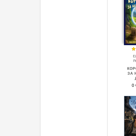
Е
Р
КОР
ЗА 
0