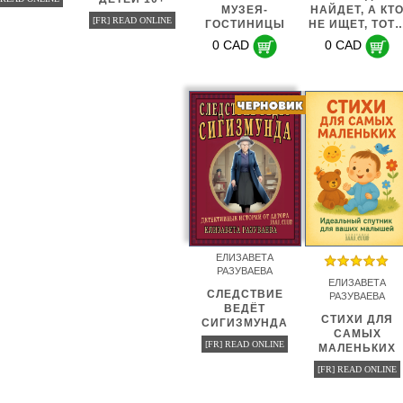
МУЗЕЯ-
НАЙДЕТ, А КТ
[FR] READ ONLINE
ГОСТИНИЦЫ
НЕ ИЩЕТ, ТОТ
0 CAD
0 CAD
ЕЛИЗАВЕТА
РАЗУВАЕВА
ЕЛИЗАВЕТА
СЛЕДСТВИЕ
РАЗУВАЕВА
ВЕДЁТ
СТИХИ ДЛЯ
СИГИЗМУНДА
САМЫХ
[FR] READ ONLINE
МАЛЕНЬКИХ
[FR] READ ONLINE